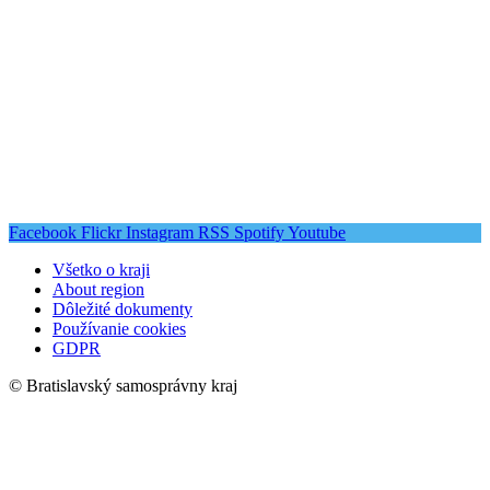
Facebook
Flickr
Instagram
RSS
Spotify
Youtube
Všetko o kraji
About region
Dôležité dokumenty
Používanie cookies
GDPR
© Bratislavský samosprávny kraj