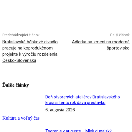
Facebook
X
Linkedin
Tumblr
Predchádzajúci článok
Ďalší článok
Bratislavské bábkové divadlo
Adlerka sa zmení na moderné
pracuje na koprodukčnom
športovisko
projekte k výročiu rozdelenia
Česko-Slovenska
Ďalšie články
Deň otvorených ateliérov Bratislavského
kraja si tento rok dáva prestávku
6. augusta 2026
Kultúra a voľný čas
Tvorenie v auguste – Mlok dunajský