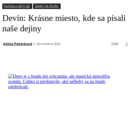
Kultúra a voľný čas
Správy na titulke
Devín: Krásne miesto, kde sa písali
naše dejiny
Adela Pekárková
3. decembra 2022
5348
0
Facebook
X
Linkedin
Tumblr