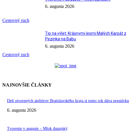
6. augusta 2026
Cestovný ruch
Tip na výlet: Krásnymi lesmi Malých Karpát z
Pezinka na Babu
6. augusta 2026
Cestovný ruch
NAJNOVŠIE ČLÁNKY
Deň otvorených ateliérov Bratislavského kraja si tento rok dáva prestávku
6. augusta 2026
Tvorenie v auguste – Mlok dunajský