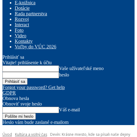
E-knižnica
Dotácie
Rada partnerstva
Rozvoj
Interact
Foto
Video
Kontakty
Voľby do VÚC 2026
Prihlásiť sa
Vitajte! prihlásenie k účtu
Vaše užívateľské meno
heslo
Forgot your password? Get help
GDPR
Obnova hesla
Obnoviť svoje heslo
Váš e-mail
Heslo vám bude zaslané e-mailom
Úvod
Kultúra a voľný čas
Devín: Krásne miesto, kde sa písali naše dejiny