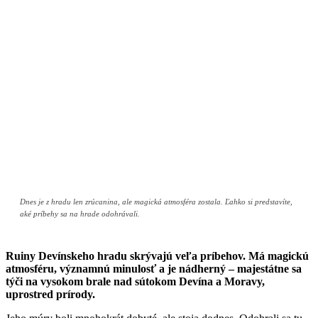
Dnes je z hradu len zrúcanina, ale magická atmosféra zostala. Ľahko si predstavíte,
aké príbehy sa na hrade odohrávali.
Ruiny Devínskeho hradu skrývajú veľa príbehov. Má magickú
atmosféru, významnú minulosť a je nádherný – majestátne sa
týči na vysokom brale nad sútokom Devína a Moravy,
uprostred prírody.