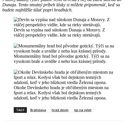
Dunaja. Tento smutný príbeh lásky si môžete pripomenúť, keď sa
budete najbližšie túlať popri hradbách.
Devín sa vypína nad sútokom Dunaja a Moravy. Z
vtáčej perspektívy vidíte, kde sa rieky stretávajú.
Monumentálny hrad bol pôvodne gotický. Týči sa na
vysokom brale a uvidíte z neho kus krásnej prírody.
Okolie Devínskeho hradu je obľúbeným miestom na
šport a relax. Kedysi však bol dejiskom temných
udalostí, keď v jeho blízkosti viedla Železná opona.
TAGY
Bratislava
hrad devín
tip na výlet