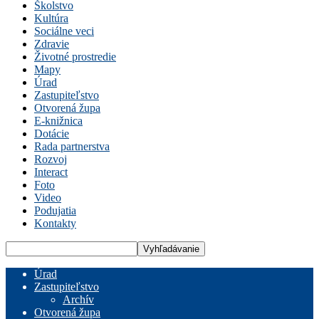
Školstvo
Kultúra
Sociálne veci
Zdravie
Životné prostredie
Mapy
Úrad
Zastupiteľstvo
Otvorená župa
E-knižnica
Dotácie
Rada partnerstva
Rozvoj
Interact
Foto
Video
Podujatia
Kontakty
Úrad
Zastupiteľstvo
Archív
Otvorená župa