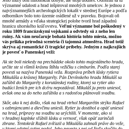
Jeho múry boli mnohokrát dobyté, ale stoja dodnes. Odohrali sa tu
významné udalosti a hrad inšpiroval mnohých umelcov. Je jednou z
najvýznamnejších archeologických lokalít v strednej Európe a podľa
odborníkov bolo toto územie osídlené už v praveku. Bojovali oň
mnohé armády a vďaka strategickej polohe tvoril hrad západnú
hranicu uhorského kráľovstva.
Veľmi významne bol poškodený v
roku 1809 francúzskymi vojskami a odvtedy sú z neho len
ruiny. Ak vám neučaruje bohatá história tohto miesta, možno
vás priláka prírodná scenéria či tajomná atmosféra. Hrad totiž
skrýva aj romantické či tragické príbehy. Jedným z najkrajších
je povesť o Panenskej veži:
Ak ste boli niekedy na prechádzke okolo tohto majestátneho hradu,
určite ste si všimli krásnu štíhlu vežičku s cimburím. Podľa starej
povesti sa nazýva Panenská veža. Rozpráva príbeh lásky rytiera
Mikuláša a krásnej Margaréty. Pán Devínskeho hradu Mikuláš sa
zaľúbil do Margaréty z korutánskej rodiny, ktorej sa rytier ako
budúci ženích pre ich dcéru nepozdával. Mikuláš ju preto uniesol,
avšak ona sa do neho zaľúbila a s radosťou plánovali svadbu.
Skôr, ako k nej došlo, však na hrad vtrhol Margarétin strýko Rafael
s ozbrojencami a dievčinu uniesli. Rytier ju dostihol a opäť uniesol
na hrad, prípravy na svadbu sa urýchlili. V momente, ako si
v hradnej kaplnke sľúbili lásku a vernosť, však opäť zarinčali
zbrane. Tentokrát Rafael zvíťazil a Mikuláša zahnali práve do veže,
v ktorej udatný rytier padol. Jeho nevesta z nej od žiaľu skočila do