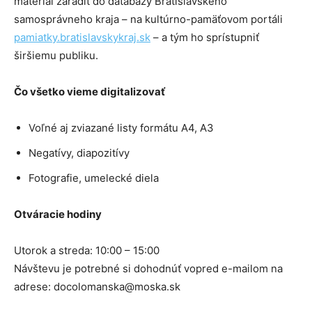
materiál zaradiť do databázy Bratislavského
samosprávneho kraja – na kultúrno-pamäťovom portáli
pamiatky.bratislavskykraj.sk
– a tým ho sprístupniť
širšiemu publiku.
Čo všetko vieme digitalizovať
Voľné aj zviazané listy formátu A4, A3
Negatívy, diapozitívy
Fotografie, umelecké diela
Otváracie hodiny
Utorok a streda: 10:00 – 15:00
Návštevu je potrebné si dohodnúť vopred e-mailom na
adrese: docolomanska@moska.sk