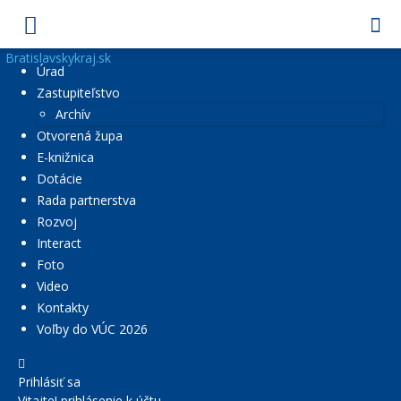
Bratislavskykraj.sk
Úrad
Zastupiteľstvo
Archív
Otvorená župa
E-knižnica
Dotácie
Rada partnerstva
Rozvoj
Interact
Foto
Video
Kontakty
Voľby do VÚC 2026
Prihlásiť sa
Vitajte! prihlásenie k účtu