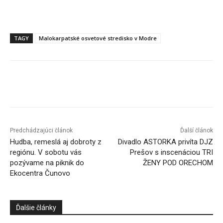
TAGY
Malokarpatské osvetové stredisko v Modre
Facebook
X
Linkedin
Tumblr
Predchádzajúci článok
Ďalší článok
Hudba, remeslá aj dobroty z
Divadlo ASTORKA privíta DJZ
regiónu. V sobotu vás
Prešov s inscenáciou TRI
pozývame na piknik do
ŽENY POD ORECHOM
Ekocentra Čunovo
Ďalšie články