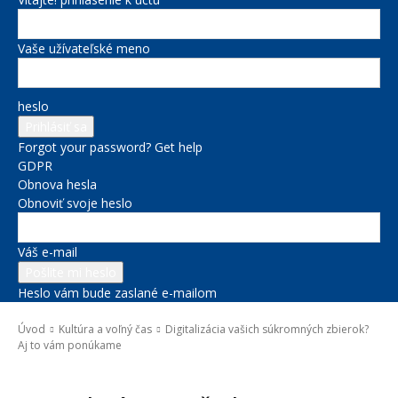
Vaše užívateľské meno
heslo
Forgot your password? Get help
GDPR
Obnova hesla
Obnoviť svoje heslo
Váš e-mail
Heslo vám bude zaslané e-mailom
Úvod
Kultúra a voľný čas
Digitalizácia vašich súkromných zbierok?
Aj to vám ponúkame
Kultúra a voľný čas