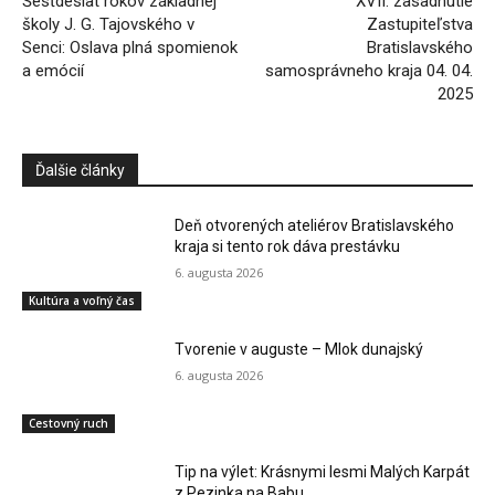
Šesťdesiat rokov základnej
XVII. zasadnutie
školy J. G. Tajovského v
Zastupiteľstva
Senci: Oslava plná spomienok
Bratislavského
a emócií
samosprávneho kraja 04. 04.
2025
Ďalšie články
Deň otvorených ateliérov Bratislavského
kraja si tento rok dáva prestávku
6. augusta 2026
Kultúra a voľný čas
Tvorenie v auguste – Mlok dunajský
6. augusta 2026
Cestovný ruch
Tip na výlet: Krásnymi lesmi Malých Karpát
z Pezinka na Babu