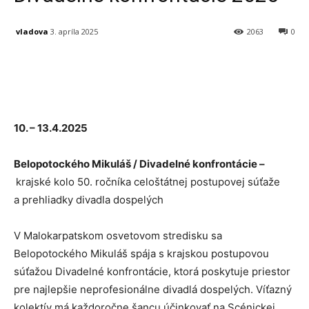
vladova
3. apríla 2025
2063
0
Facebook
X
Linkedin
Tumblr
10. – 13.4.2025
Belopotockého Mikuláš / Divadelné konfrontácie –
krajské kolo 50. ročníka celoštátnej postupovej súťaže
a prehliadky divadla dospelých
V Malokarpatskom osvetovom stredisku sa
Belopotockého Mikuláš spája s krajskou postupovou
súťažou Divadelné konfrontácie, ktorá poskytuje priestor
pre najlepšie neprofesionálne divadlá dospelých. Víťazný
kolektív má každoročne šancu účinkovať na Scénickej