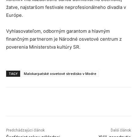
žatve, najstaršom festivale neprofesionálneho divadla v
Európe.
Vyhlasovateľom, odborným garantom a hlavným
finančným partnerom je Národné osvetové centrum z
poverenia Ministerstva kultúry SR.
TAGY
Malokarpatské osvetové stredisko v Modre
Facebook
X
Linkedin
Tumblr
Predchádzajúci článok
Ďalší článok