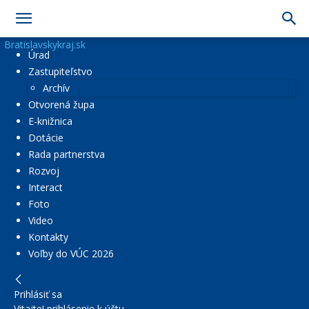
Bratislavskykraj.sk
Úrad
Zastupiteľstvo
Archív
Otvorená župa
E-knižnica
Dotácie
Rada partnerstva
Rozvoj
Interact
Foto
Video
Kontakty
Voľby do VÚC 2026
Prihlásiť sa
Vitajte! prihlásenie k účtu