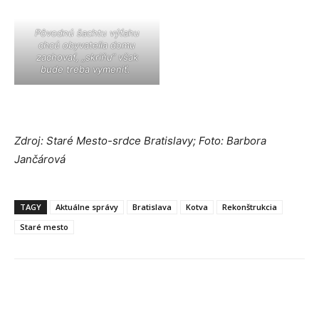
Pôvodnú šachtu výťahu
chcú obyvatelia domu
zachovať, „skriňu“ však
bude treba vymeniť.
Zdroj: Staré Mesto-srdce Bratislavy; Foto: Barbora
Jančárová
TAGY
Aktuálne správy
Bratislava
Kotva
Rekonštrukcia
Staré mesto
Facebook
X
Linkedin
Tumblr