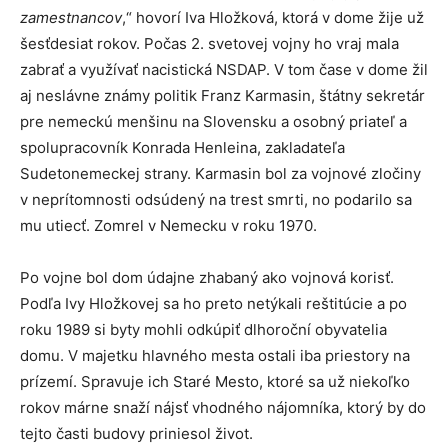
zamestnancov
,“ hovorí Iva Hložková, ktorá v dome žije už
šesťdesiat rokov. Počas 2. svetovej vojny ho vraj mala
zabrať a využívať nacistická NSDAP. V tom čase v dome žil
aj neslávne známy politik Franz Karmasin, štátny sekretár
pre nemeckú menšinu na Slovensku a osobný priateľ a
spolupracovník Konrada Henleina, zakladateľa
Sudetonemeckej strany. Karmasin bol za vojnové zločiny
v neprítomnosti odsúdený na trest smrti, no podarilo sa
mu utiecť. Zomrel v Nemecku v roku 1970.
Po vojne bol dom údajne zhabaný ako vojnová korisť.
Podľa Ivy Hložkovej sa ho preto netýkali reštitúcie a po
roku 1989 si byty mohli odkúpiť dlhoroční obyvatelia
domu. V majetku hlavného mesta ostali iba priestory na
prízemí. Spravuje ich Staré Mesto, ktoré sa už niekoľko
rokov márne snaží nájsť vhodného nájomníka, ktorý by do
tejto časti budovy priniesol život.