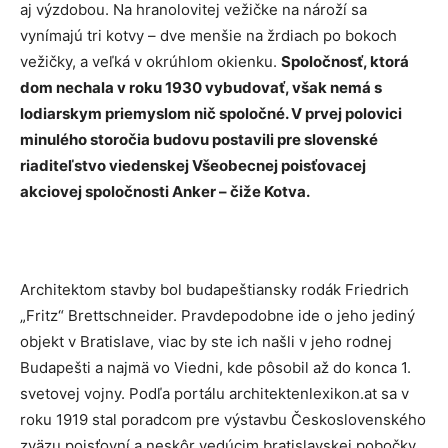
aj výzdobou. Na hranolovitej vežičke na nároží sa
vynímajú tri kotvy – dve menšie na žrdiach po bokoch
vežičky, a veľká v okrúhlom okienku.
Spoločnosť, ktorá
dom nechala v roku 1930 vybudovať, však nemá s
lodiarskym priemyslom nič spoločné. V prvej polovici
minulého storočia budovu postavili pre slovenské
riaditeľstvo viedenskej Všeobecnej poisťovacej
akciovej spoločnosti Anker – čiže Kotva.
Architektom stavby bol budapeštiansky rodák Friedrich
„Fritz“ Brettschneider. Pravdepodobne ide o jeho jediný
objekt v Bratislave, viac by ste ich našli v jeho rodnej
Budapešti a najmä vo Viedni, kde pôsobil až do konca 1.
svetovej vojny. Podľa portálu architektenlexikon.at sa v
roku 1919 stal poradcom pre výstavbu Československého
zväzu poisťovní a neskôr vedúcim bratislavskej pobočky