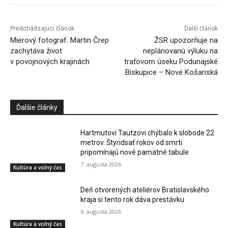
Predchádzajúci článok
Ďalší článok
Mierový fotograf. Martin Črep
ŽSR upozorňuje na
zachytáva život
neplánovanú výluku na
v povojnových krajinách
traťovom úseku Podunajské
Biskupice – Nové Košariská
Ďalšie články
Hartmutovi Tautzovi chýbalo k slobode 22
metrov. Štyridsať rokov od smrti
pripomínajú nové pamätné tabule
7. augusta 2026
Kultúra a voľný čas
Deň otvorených ateliérov Bratislavského
kraja si tento rok dáva prestávku
6. augusta 2026
Kultúra a voľný čas