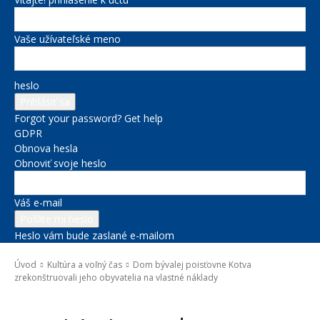
Vaše užívateľské meno
heslo
Forgot your password? Get help
GDPR
Obnova hesla
Obnoviť svoje heslo
Váš e-mail
Heslo vám bude zaslané e-mailom
Úvod
Kultúra a voľný čas
Dom bývalej poisťovne Kotva
zrekonštruovali jeho obyvatelia na vlastné náklady
Kultúra a voľný čas