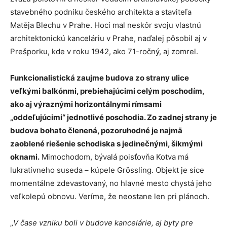
stavebného podniku českého architekta a staviteľa
Matěja Blechu v Prahe. Hoci mal neskôr svoju vlastnú
architektonickú kanceláriu v Prahe, naďalej pôsobil aj v
Prešporku, kde v roku 1942, ako 71-ročný, aj zomrel.
Funkcionalistická zaujme budova zo strany ulice
veľkými balkónmi, prebiehajúcimi celým poschodím,
ako aj výraznými horizontálnymi rímsami
„oddeľujúcimi“ jednotlivé poschodia. Zo zadnej strany je
budova bohato členená, pozoruhodné je najmä
zaoblené riešenie schodiska s jedinečnými, šikmými
oknami.
Mimochodom, bývalá poisťovňa Kotva má
lukratívneho suseda – kúpele Grössling. Objekt je síce
momentálne zdevastovaný, no hlavné mesto chystá jeho
veľkolepú obnovu. Veríme, že neostane len pri plánoch.
„
V čase vzniku boli v budove kancelárie, aj byty pre