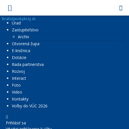
Bratislavskykraj.sk
Úrad
Zastupiteľstvo
Archív
Otvorená župa
E-knižnica
Dotácie
Rada partnerstva
Rozvoj
Interact
Foto
Video
Kontakty
Voľby do VÚC 2026
Prihlásiť sa
Vitajte! prihlásenie k účtu