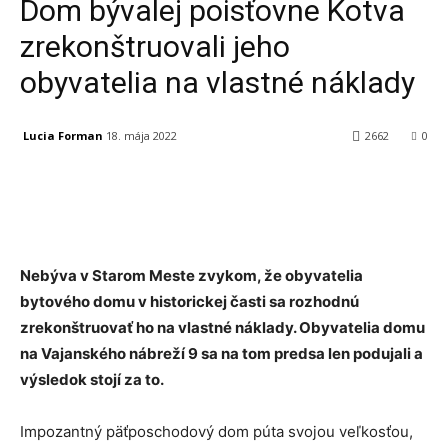
Dom bývalej poisťovne Kotva
zrekonštruovali jeho
obyvatelia na vlastné náklady
Lucia Forman
18. mája 2022
2662
0
Facebook
X
Linkedin
Tumblr
Nebýva v Starom Meste zvykom, že obyvatelia
bytového domu v historickej časti sa rozhodnú
zrekonštruovať ho na vlastné náklady. Obyvatelia domu
na Vajanského nábreží 9 sa na tom predsa len podujali a
výsledok stojí za to.
Impozantný päťposchodový dom púta svojou veľkosťou,