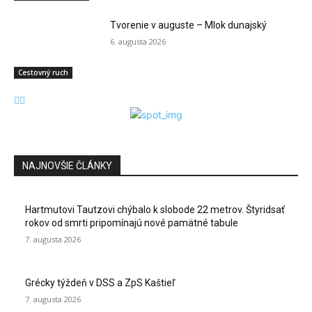
Tvorenie v auguste – Mlok dunajský
6. augusta 2026
Cestovný ruch
NAJNOVŠIE ČLÁNKY
Hartmutovi Tautzovi chýbalo k slobode 22 metrov. Štyridsať
rokov od smrti pripomínajú nové pamätné tabule
7. augusta 2026
Grécky týždeň v DSS a ZpS Kaštieľ
7. augusta 2026