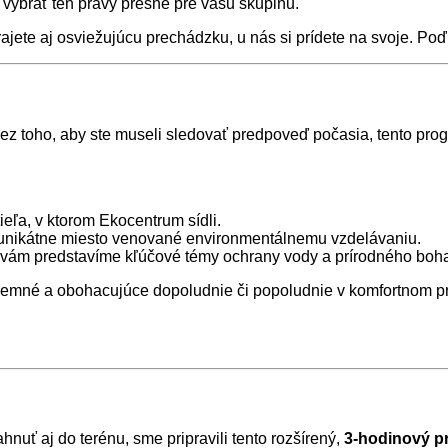
e vybrať ten pravý presne pre vašu skupinu.
rajete aj osviežujúcu prechádzku, u nás si prídete na svoje. Po
 bez toho, aby ste museli sledovať predpoveď počasia, tento pr
eľa, v ktorom Ekocentrum sídli.
o unikátne miesto venované environmentálnemu vzdelávaniu.
vám predstavíme kľúčové témy ochrany vody a prírodného boha
príjemné a obohacujúce dopoludnie či popoludnie v komfortnom pr
ahnuť aj do terénu, sme pripravili tento rozšírený,
3-hodinový p