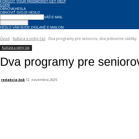
FORGOT YOUR PASSWORD? GET HELP
GDPR
OBNOVA HESLA
OBNOVIŤ SVOJE HESLO
VÁŠ E-MAIL
HESLO VÁM BUDE ZASLANÉ E-MAILOM
Úvod
Kultúra a voľný čas
Dva programy pre seniorov, dva jedinečné zážitky
Kultúra a voľný čas
Dva programy pre seniorov
redakcia-bsk
12. novembra 2025
Facebook
X
Linkedin
Tumblr