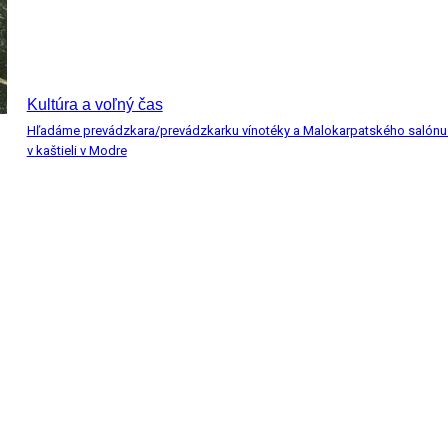
Kultúra a voľný čas
Hľadáme prevádzkara/prevádzkarku vínotéky a Malokarpatského salónu 
v kaštieli v Modre