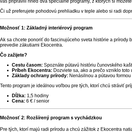
vás pripravili hneď dva špeciálne programy, z ktorých si môžet
Či už preferujete pohodovú prehliadku v teple alebo si radi dop
Možnosť 1: Základný interiérový program
Ak sa chcete ponoriť do fascinujúceho sveta histórie a prírody
prevedie zákutiami Ekocentra.
Čo zažijete?
Cestu časom:
Spoznáte pútavú históriu čunovského kašti
Príbeh Ekocentra:
Dozviete sa, ako a prečo vzniklo tot
Základy ochrany prírody:
Nenásilnou a pútavou formou 
Tento program je ideálnou voľbou pre tých, ktorí chcú stráviť 
Dĺžka:
1,5 hodiny
Cena:
6 € / senior
Možnosť 2: Rozšírený program s vychádzkou
Pre tých, ktorí majú radi prírodu a chcú zážitok z Ekocentra nati