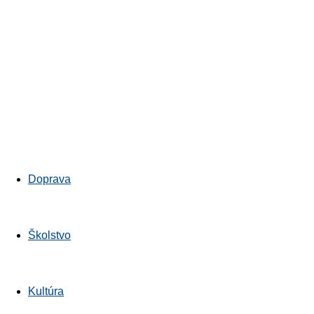
Bratislavskykraj.sk
Doprava
Školstvo
Kultúra