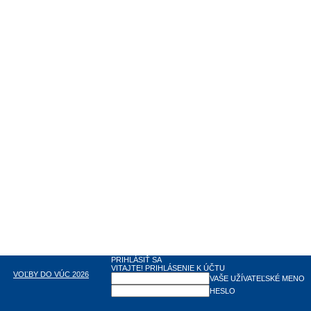
PRIHLÁSIŤ SA
VITAJTE! PRIHLÁSENIE K ÚČTU
VOĽBY DO VÚC 2026
VAŠE UŽÍVATEĽSKÉ MENO
HESLO