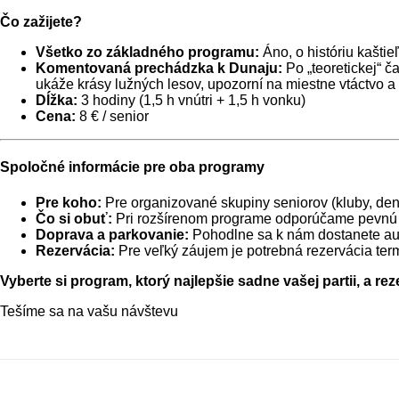
Čo zažijete?
Všetko zo základného programu:
Áno, o históriu kašti
Komentovaná prechádzka k Dunaju:
Po „teoretickej“ 
ukáže krásy lužných lesov, upozorní na miestne vtáctvo a v
Dĺžka:
3 hodiny (1,5 h vnútri + 1,5 h vonku)
Cena:
8 € / senior
Spoločné informácie pre oba programy
Pre koho:
Pre organizované skupiny seniorov (kluby, de
Čo si obuť:
Pri rozšírenom programe odporúčame pevnú a
Doprava a parkovanie:
Pohodlne sa k nám dostanete aut
Rezervácia:
Pre veľký záujem je potrebná rezervácia ter
Vyberte si program, ktorý najlepšie sadne vašej partii, a rez
Tešíme sa na vašu návštevu