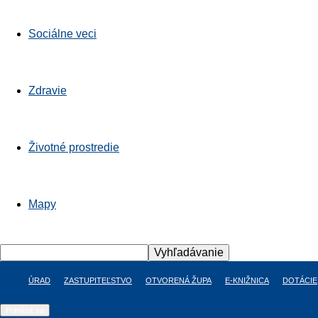
Sociálne veci
Zdravie
Životné prostredie
Mapy
ÚRAD
ZASTUPITEĽSTVO
OTVORENÁ ŽUPA
E-KNIŽNICA
DOTÁCIE