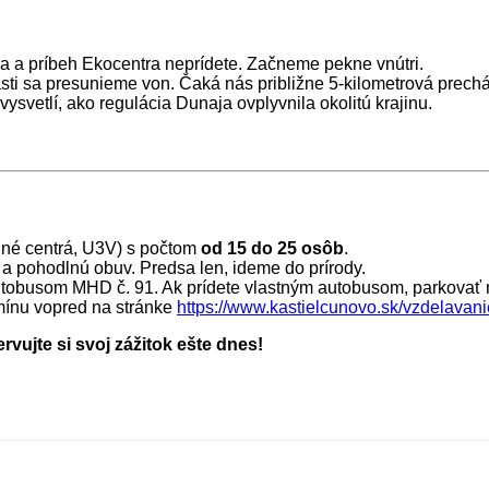
eľa a príbeh Ekocentra neprídete. Začneme pekne vnútri.
časti sa presunieme von. Čaká nás približne 5-kilometrová pre
ysvetlí, ako regulácia Dunaja ovplyvnila okolitú krajinu.
nné centrá, U3V) s počtom
od 15 do 25 osôb
.
 pohodlnú obuv. Predsa len, ideme do prírody.
obusom MHD č. 91. Ak prídete vlastným autobusom, parkovať m
mínu vopred na stránke
https://www.kastielcunovo.sk/vzdelavani
ervujte si svoj zážitok ešte dnes!