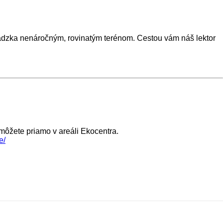
chádzka nenáročným, rovinatým terénom. Cestou vám náš lektor
ôžete priamo v areáli Ekocentra.
e/