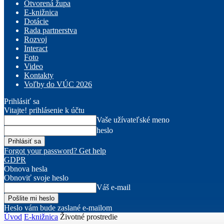
Otvorená župa
E-knižnica
Dotácie
Rada partnerstva
Rozvoj
Interact
Foto
Video
Kontakty
Voľby do VÚC 2026
Prihlásiť sa
Vitajte! prihlásenie k účtu
Vaše užívateľské meno
heslo
Forgot your password? Get help
GDPR
Obnova hesla
Obnoviť svoje heslo
Váš e-mail
Heslo vám bude zaslané e-mailom
Úvod
E-knižnica
Životné prostredie