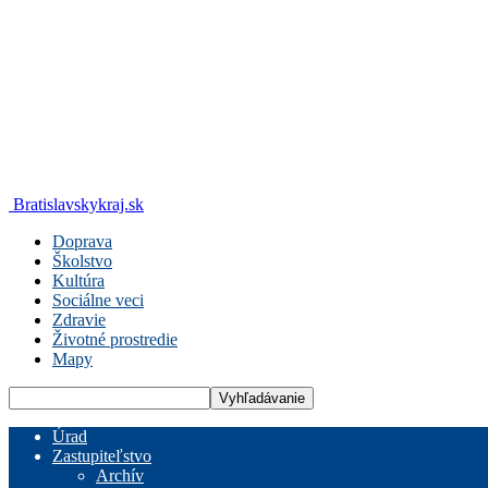
Bratislavskykraj.sk
Doprava
Školstvo
Kultúra
Sociálne veci
Zdravie
Životné prostredie
Mapy
Úrad
Zastupiteľstvo
Archív