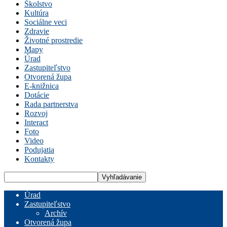
Školstvo
Kultúra
Sociálne veci
Zdravie
Životné prostredie
Mapy
Úrad
Zastupiteľstvo
Otvorená župa
E-knižnica
Dotácie
Rada partnerstva
Rozvoj
Interact
Foto
Video
Podujatia
Kontakty
Úrad
Zastupiteľstvo
Archív
Otvorená župa