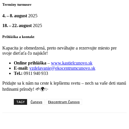
Termíny turnusov
4. – 8. august
2025
18. – 22. august
2025
Prihláška a kontakt
Kapacita je obmedzená, preto neváhajte a rezervujte miesto pre
svoje dieťaťa čo najskôr!
Online prihláška
–
www.kastielcunovo.sk
E‑mail:
vzdelavanie@ekocentrumcunovo.sk
Tel.:
0911 940 933
Pridajte sa k nám na ceste k lepšiemu svetu – nech sa vaše deti stanú
hrdinami prírody! 🌱🌍✨
TAGY
Čunovo
Ekocentrum Čunovo
Facebook
X
Linkedin
Tumblr