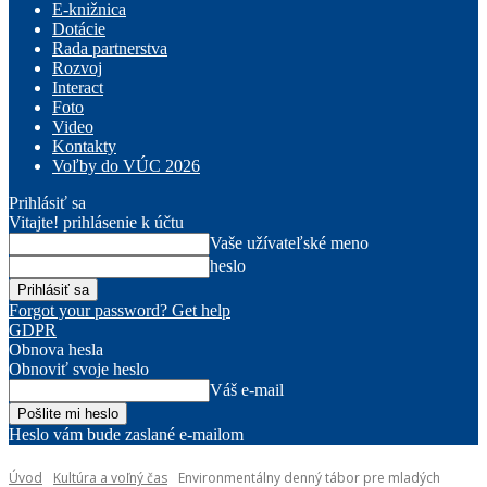
E-knižnica
Dotácie
Rada partnerstva
Rozvoj
Interact
Foto
Video
Kontakty
Voľby do VÚC 2026
Prihlásiť sa
Vitajte! prihlásenie k účtu
Vaše užívateľské meno
heslo
Forgot your password? Get help
GDPR
Obnova hesla
Obnoviť svoje heslo
Váš e-mail
Heslo vám bude zaslané e-mailom
Úvod
Kultúra a voľný čas
Environmentálny denný tábor pre mladých