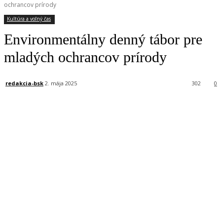
ochrancov prírody
Kultúra a voľný čas
Environmentálny denný tábor pre
mladých ochrancov prírody
redakcia-bsk
2. mája 2025
302
0
Facebook
X
Linkedin
Tumblr