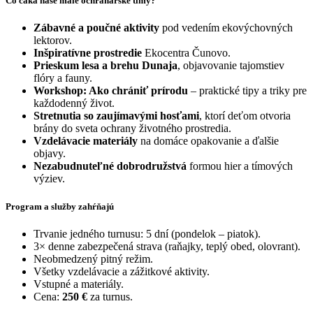
Čo čaká naše malé ochranárske tímy?
Zábavné a poučné aktivity
pod vedením ekovýchovných
lektorov.
Inšpiratívne prostredie
Ekocentra Čunovo.
Prieskum lesa a brehu Dunaja
, objavovanie tajomstiev
flóry a fauny.
Workshop: Ako chrániť prírodu
– praktické tipy a triky pre
každodenný život.
Stretnutia so zaujímavými hosťami
, ktorí deťom otvoria
brány do sveta ochrany životného prostredia.
Vzdelávacie materiály
na domáce opakovanie a ďalšie
objavy.
Nezabudnuteľné dobrodružstvá
formou hier a tímových
výziev.
Program a služby zahŕňajú
Trvanie jedného turnusu: 5 dní (pondelok – piatok).
3× denne zabezpečená strava (raňajky, teplý obed, olovrant).
Neobmedzený pitný režim.
Všetky vzdelávacie a zážitkové aktivity.
Vstupné a materiály.
Cena:
250 €
za turnus.