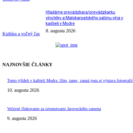
Hľadáme prevádzkara/prevádzkarku
vínotéky a Malokarpatského salónu vína v
kaštieli v Modre
8. augusta 2026
Kultúra a voľný čas
NAJNOVŠIE ČLÁNKY
Tento týždeň v kaštieli Modra: film, tanec, ranná joga aj výstava fotografií
10. augusta 2026
Večerné člnkovanie za tajomstvami Jaroveckého ramena
9. augusta 2026