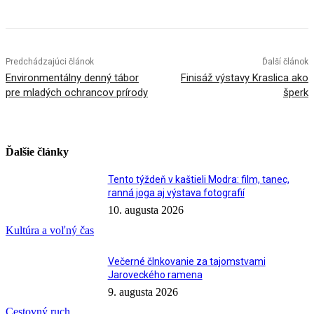
Predchádzajúci článok
Ďalší článok
Environmentálny denný tábor
Finisáž výstavy Kraslica ako
pre mladých ochrancov prírody
šperk
Ďalšie články
Tento týždeň v kaštieli Modra: film, tanec,
ranná joga aj výstava fotografií
10. augusta 2026
Kultúra a voľný čas
Večerné člnkovanie za tajomstvami
Jaroveckého ramena
9. augusta 2026
Cestovný ruch