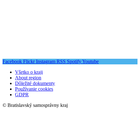
Facebook
Flickr
Instagram
RSS
Spotify
Youtube
Všetko o kraji
About region
Dôležité dokumenty
Používanie cookies
GDPR
© Bratislavský samosprávny kraj