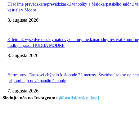
Hľadáme prevádzkara/prevádzkarku vínotéky a Malokarpatského salónu ví
kaštieli v Modre
8. augusta 2026
K letu už vyše dve dekády patrí významný medzinárodný festival komorne
hudby a jazzu HUDBA MODRE
8. augusta 2026
Hartmutovi Tautzovi chýbalo k slobode 22 metrov. Štyridsať rokov od smr
pripomínajú nové pamätné tabule
7. augusta 2026
Sledujte nás na Instagrame
@bratislavsky_kraj