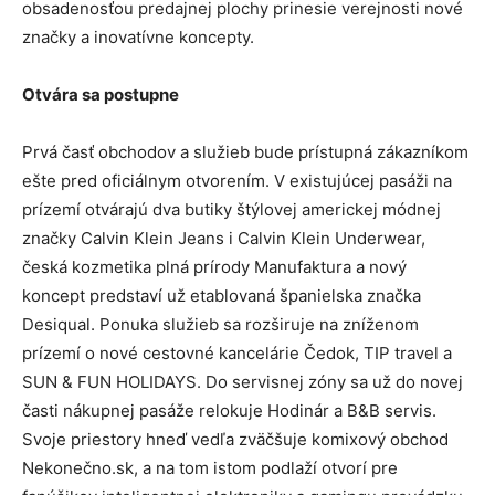
obsadenosťou predajnej plochy prinesie verejnosti nové
značky a inovatívne koncepty.
Otvára sa postupne
Prvá časť obchodov a služieb bude prístupná zákazníkom
ešte pred oficiálnym otvorením. V existujúcej pasáži na
prízemí otvárajú dva butiky štýlovej americkej módnej
značky Calvin Klein Jeans i Calvin Klein Underwear,
česká kozmetika plná prírody Manufaktura a nový
koncept predstaví už etablovaná španielska značka
Desiqual. Ponuka služieb sa rozširuje na zníženom
prízemí o nové cestovné kancelárie Čedok, TIP travel a
SUN & FUN HOLIDAYS. Do servisnej zóny sa už do novej
časti nákupnej pasáže relokuje Hodinár a B&B servis.
Svoje priestory hneď vedľa zväčšuje komixový obchod
Nekonečno.sk, a na tom istom podlaží otvorí pre