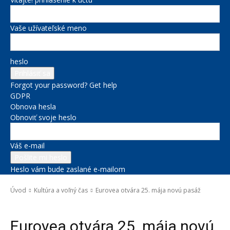
Vaše užívateľské meno
heslo
Forgot your password? Get help
GDPR
Obnova hesla
Obnoviť svoje heslo
Váš e-mail
Heslo vám bude zaslané e-mailom
Úvod
Kultúra a voľný čas
Eurovea otvára 25. mája novú pasáž
Kultúra a voľný čas
Správy na titulke
Eurovea otvára 25. mája novú