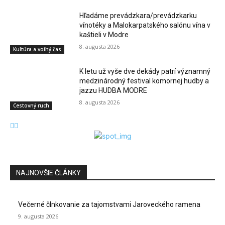
Hľadáme prevádzkara/prevádzkarku
vínotéky a Malokarpatského salónu vína v
kaštieli v Modre
8. augusta 2026
Kultúra a voľný čas
K letu už vyše dve dekády patrí významný
medzinárodný festival komornej hudby a
jazzu HUDBA MODRE
8. augusta 2026
Cestovný ruch
NAJNOVŠIE ČLÁNKY
Večerné člnkovanie za tajomstvami Jaroveckého ramena
9. augusta 2026