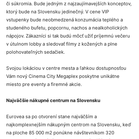
či súkromia. Bude jedným z najzaujímavejších konceptov,
ktorý bude na Slovensku jedinečný. V cene VIP
vstupenky bude neobmedzená konzumácia teplého a
studeného bufetu, popcornu, nachos a nealkoholických
nápojov. Zákazníci si tak budú môcť užiť príjemnú večeru
v útulnom lobby a sledovať filmy z kožených a plne
polohovateľných sedačiek.
Svojou lokáciou v centre mesta a ľahkou dostupnosťou
Vám nový Cinema City Megaplex poskytne unikátne
miesto pre eventy a firemné akcie.
Najväčšie nákupné centrum na Slovensku
Eurovea sa po otvorení stane najväčším a
najkomplexnejším nákupným centrom na Slovensku, keď
na ploche 85 000 m2 ponúkne návštevníkom 320