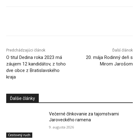
Facebook
X
Linkedin
Tumblr
Predchádzajúci článok
Ďalší článok
O titul Dedina roka 2023 má
20. mája Rodinný deň s
záujem 12 kandidátov, z toho
Mirom Jarošom
dve obce z Bratislavského
kraja
Ďalšie články
Večerné člnkovanie za tajomstvami
Jaroveckého ramena
9. augusta 2026
Cestovný ruch