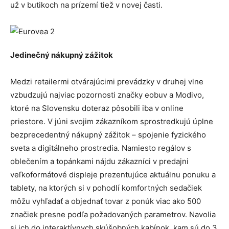
už v butikoch na prízemí tiež v novej časti.
Jedinečný nákupný zážitok
Medzi retailermi otvárajúcimi prevádzky v druhej vlne
vzbudzujú najviac pozornosti značky eobuv a Modivo,
ktoré na Slovensku doteraz pôsobili iba v online
priestore. V júni svojim zákazníkom sprostredkujú úplne
bezprecedentný nákupný zážitok – spojenie fyzického
sveta a digitálneho prostredia. Namiesto regálov s
oblečením a topánkami nájdu zákazníci v predajni
veľkoformátové displeje prezentujúce aktuálnu ponuku a
tablety, na ktorých si v pohodlí komfortných sedačiek
môžu vyhľadať a objednať tovar z ponúk viac ako 500
značiek presne podľa požadovaných parametrov. Navolia
si ich do interaktívnych skúšobných kabínok, kam sú do 3