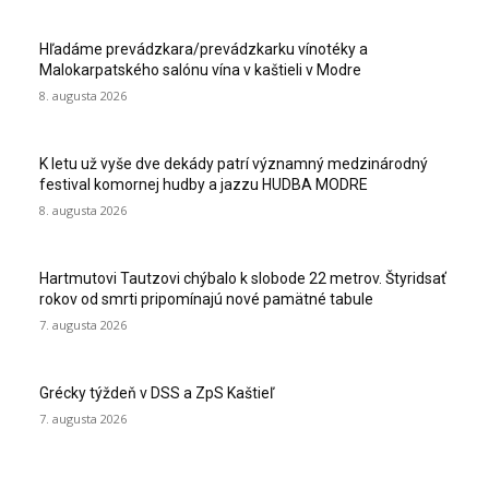
Hľadáme prevádzkara/prevádzkarku vínotéky a
Malokarpatského salónu vína v kaštieli v Modre
8. augusta 2026
K letu už vyše dve dekády patrí významný medzinárodný
festival komornej hudby a jazzu HUDBA MODRE
8. augusta 2026
Hartmutovi Tautzovi chýbalo k slobode 22 metrov. Štyridsať
rokov od smrti pripomínajú nové pamätné tabule
7. augusta 2026
Grécky týždeň v DSS a ZpS Kaštieľ
7. augusta 2026