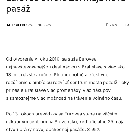
pasáž
Michal Feik
23. apríla 2023
2699
0
Facebook
X
Linkedin
Tumblr
Od otvorenia v roku 2010, sa stala Eurovea
najnavštevovanejšou destináciou v Bratislave s viac ako
13 mil. návštev ročne. Plnohodnotné a efektívne
rozšírenie s ambíciou rozvíjať centrum mesta pozdĺž rieky
prinesie Bratislave viac promenády, viac nákupov
a samozrejme viac možností na trávenie voľného času.
Po 13 rokoch prevádzky sa Eurovea stane najväčším
nákupným centrom na Slovensku, keď oficiálne 25.mája
otvorí brány novej obchodnej pasáže. S 95%