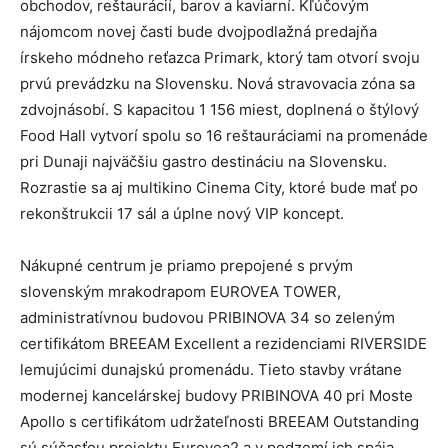
obchodov, reštaurácií, barov a kaviarní. Kľúčovým
nájomcom novej časti bude dvojpodlažná predajňa
írskeho módneho reťazca Primark, ktorý tam otvorí svoju
prvú prevádzku na Slovensku. Nová stravovacia zóna sa
zdvojnásobí. S kapacitou 1 156 miest, doplnená o štýlový
Food Hall vytvorí spolu so 16 reštauráciami na promenáde
pri Dunaji najväčšiu gastro destináciu na Slovensku.
Rozrastie sa aj multikino Cinema City, ktoré bude mať po
rekonštrukcii 17 sál a úplne nový VIP koncept.
Nákupné centrum je priamo prepojené s prvým
slovenským mrakodrapom EUROVEA TOWER,
administratívnou budovou PRIBINOVA 34 so zeleným
certifikátom BREEAM Excellent a rezidenciami RIVERSIDE
lemujúcimi dunajskú promenádu. Tieto stavby vrátane
modernej kancelárskej budovy PRIBINOVA 40 pri Moste
Apollo s certifikátom udržateľnosti BREEAM Outstanding
sú súčasťou projektu Eurovea2 a v podzemí ich spája