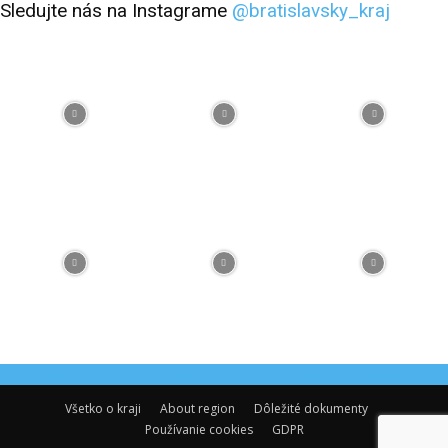
Sledujte nás na Instagrame
@bratislavsky_kraj
Facebook
Flickr
Instagram
RSS
Spotify
Youtube
Všetko o kraji
About region
Dôležité dokumenty
Používanie cookies
GDPR