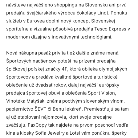
návšteve najväčšieho shoppingu na Slovensku ani prvú
predajňu švajčiarského výrobcu čokolády Lindt. Ponuku
služieb v Eurovea doplní nový koncept Slovenskej
sporiteľne a vizuálne pôsobivá predajňa Tesco Express v
modernom dizajne s inovatívnymi technológiami.
Nová nákupná pasáž privíta tiež ďalšie známe mená.
Športových nadšencov poteší na prízemí predajňa
špičkovej poľskej značky 4F, ktorá oblieka olympijských
športovcov a predáva kvalitné športové a turistické
oblečenie už dvadsať rokov, ďalej najväčší európsky
predajca športovej obuvi a oblečenia Sport Vision,
Vinotéka Matyšák, známa poctivým slovenským vínom,
papiernictvo ŠEVT či Benu lekáreň. Premiestňujú sa tam
aj už etablovaní nájomcovia, ktorí svoje predajne
zväčšujú. FaxCopy tak nájdete na prvom poschodí vedľa
kina a kiosky Sofia Jewelry a Lotsi vám ponúknu šperky