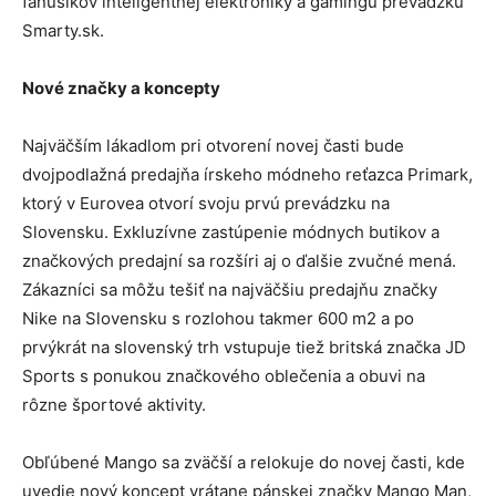
fanúšikov inteligentnej elektroniky a gamingu prevádzku
Smarty.sk.
Nové značky a koncepty
Najväčším lákadlom pri otvorení novej časti bude
dvojpodlažná predajňa írskeho módneho reťazca Primark,
ktorý v Eurovea otvorí svoju prvú prevádzku na
Slovensku. Exkluzívne zastúpenie módnych butikov a
značkových predajní sa rozšíri aj o ďalšie zvučné mená.
Zákazníci sa môžu tešiť na najväčšiu predajňu značky
Nike na Slovensku s rozlohou takmer 600 m2 a po
prvýkrát na slovenský trh vstupuje tiež britská značka JD
Sports s ponukou značkového oblečenia a obuvi na
rôzne športové aktivity.
Obľúbené Mango sa zväčší a relokuje do novej časti, kde
uvedie nový koncept vrátane pánskej značky Mango Man,