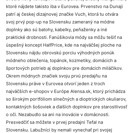
ktoré nájdete takisto iba v Eurovea. Prvenstvo na Dunaji
patrí aj českej dizajnovej značke Vuch, ktorá tu otvára
svoj prvý pop-up na Slovensku zameraný na módne
doplnky ako sú batohy, kabelky, peňaženky a iné
praktické drobnosti. Fanúšikovia módy sa môžu tešiť na
úspešný koncept HalfPrice, kde na najväčšej ploche na
Slovensku nájdu obrovskú porciu výhodných ponúk
módneho oblečenia, topánok, kozmetiky, domácich a
športových potrieb aj doplnkov pre domácich miláčikov.
Okrem módnych značiek svoju prvú predajňu na
Slovensku práve v Eurovea otvorí jeden z troch
najväčších e-shopov v Európe Alensa.sk, ktorý prichádza
so širokým portfóliom slnečných a dioptrických okuliarov,
kontaktných šošoviek a ďalších doplnkov pre starostlivosť
o oči. Nezabudlo sa ani na inovácie v domácnosti.
Presvedčiť sa môžete v prvej predajni Tefal na
Slovensku. Labužníci by nemali vynechať pri svojej