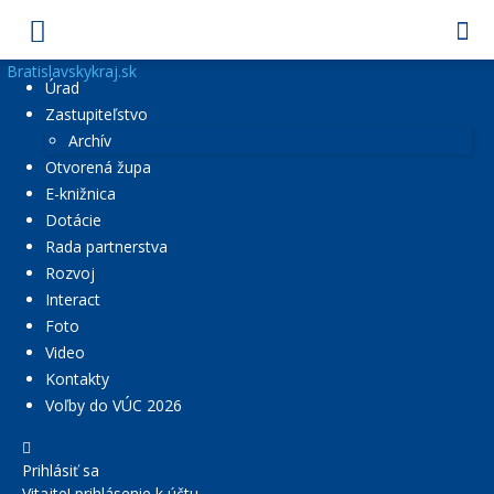
Bratislavskykraj.sk
Úrad
Zastupiteľstvo
Archív
Otvorená župa
E-knižnica
Dotácie
Rada partnerstva
Rozvoj
Interact
Foto
Video
Kontakty
Voľby do VÚC 2026
Prihlásiť sa
Vitajte! prihlásenie k účtu