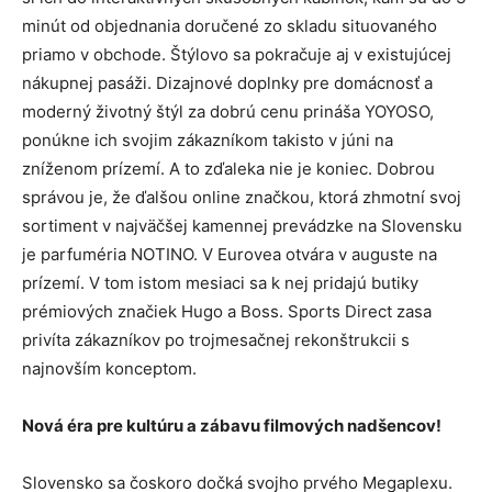
minút od objednania doručené zo skladu situovaného
priamo v obchode. Štýlovo sa pokračuje aj v existujúcej
nákupnej pasáži. Dizajnové doplnky pre domácnosť a
moderný životný štýl za dobrú cenu prináša YOYOSO,
ponúkne ich svojim zákazníkom takisto v júni na
zníženom prízemí. A to zďaleka nie je koniec. Dobrou
správou je, že ďalšou online značkou, ktorá zhmotní svoj
sortiment v najväčšej kamennej prevádzke na Slovensku
je parfuméria NOTINO. V Eurovea otvára v auguste na
prízemí. V tom istom mesiaci sa k nej pridajú butiky
prémiových značiek Hugo a Boss. Sports Direct zasa
privíta zákazníkov po trojmesačnej rekonštrukcii s
najnovším konceptom.
Nová éra pre kultúru a zábavu filmových nadšencov!
Slovensko sa čoskoro dočká svojho prvého Megaplexu.