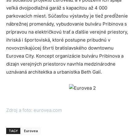
veľká dvojpodlažná garáž s kapacitou až 4 000
parkovacích miest. Súčasťou výstavby je tiež predĺženie
nábrežnej promenády, vybudovanie bulváru Pribinova s
prípravou na električkovú trať a ďalšie verejné priestory,
ihriská i športoviská, ktoré postupne pribudnú v
novovznikajúcej štvrti bratislavského downtownu
Eurovea City. Koncept organizácie bulváru Pribinova a
dizajn verejných priestorov navrhla medzinárodne
uznávaná architektka a urbanistka Beth Galí.
Zdroj a foto: eurovea.com
TAGY
Eurovea