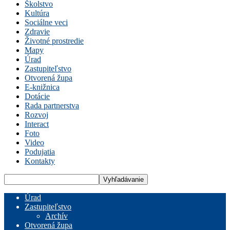
Školstvo
Kultúra
Sociálne veci
Zdravie
Životné prostredie
Mapy
Úrad
Zastupiteľstvo
Otvorená župa
E-knižnica
Dotácie
Rada partnerstva
Rozvoj
Interact
Foto
Video
Podujatia
Kontakty
Úrad
Zastupiteľstvo
Archív
Otvorená župa