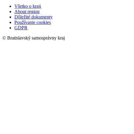
Všetko o kraji
About region
Dôležité dokumenty
Používanie cookies
GDPR
© Bratislavský samosprávny kraj