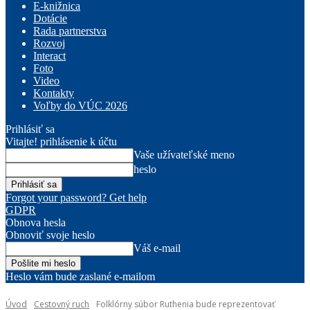
E-knižnica
Dotácie
Rada partnerstva
Rozvoj
Interact
Foto
Video
Kontakty
Voľby do VÚC 2026
Prihlásiť sa
Vitajte! prihlásenie k účtu
Vaše užívateľské meno
heslo
Forgot your password? Get help
GDPR
Obnova hesla
Obnoviť svoje heslo
Váš e-mail
Heslo vám bude zaslané e-mailom
Úvod
Cestovný ruch
Folklórny súbor Ruthenia bude reprezentovať