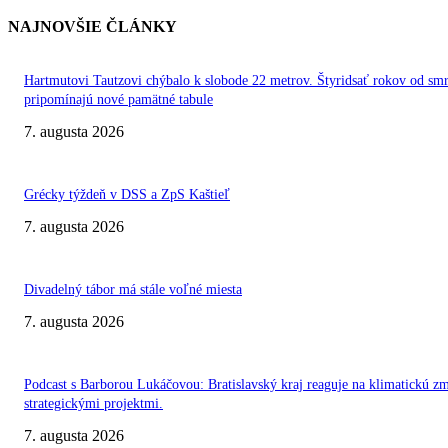
NAJNOVŠIE ČLÁNKY
Hartmutovi Tautzovi chýbalo k slobode 22 metrov. Štyridsať rokov od smr
pripomínajú nové pamätné tabule
7. augusta 2026
Grécky týždeň v DSS a ZpS Kaštieľ
7. augusta 2026
Divadelný tábor má stále voľné miesta
7. augusta 2026
Podcast s Barborou Lukáčovou: Bratislavský kraj reaguje na klimatickú z
strategickými projektmi.
7. augusta 2026