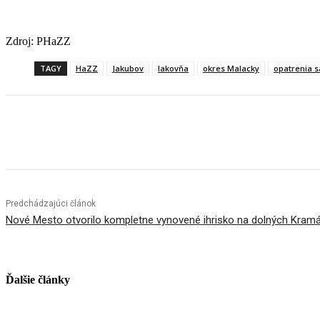
Zdroj: PHaZZ
TAGY
HaZZ
Jakubov
lakovňa
okres Malacky
opatrenia 
Facebook
X
Linkedin
Tumblr
Predchádzajúci článok
Nové Mesto otvorilo kompletne vynovené ihrisko na dolných Krama
Ďalšie články