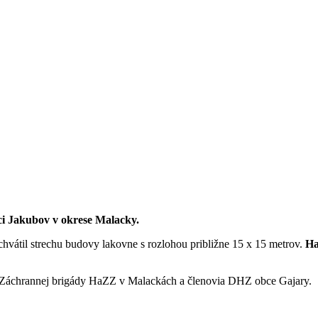
bci Jakubov v okrese Malacky.
chvátil strechu budovy lakovne s rozlohou približne 15 x 15 metrov.
Ha
zo Záchrannej brigády HaZZ v Malackách a členovia DHZ obce Gajary.