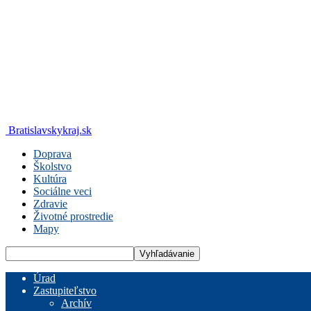
Bratislavskykraj.sk
Doprava
Školstvo
Kultúra
Sociálne veci
Zdravie
Životné prostredie
Mapy
Úrad
Zastupiteľstvo
Archív