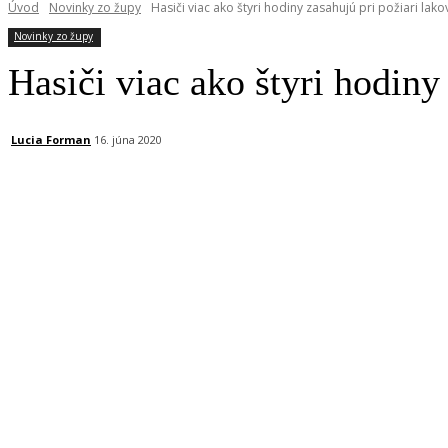
Úvod
Novinky zo župy
Hasiči viac ako štyri hodiny zasahujú pri požiari lak
Novinky zo župy
Hasiči viac ako štyri hodiny
Lucia Forman
16. júna 2020
Facebook
X
Linkedin
Tumblr