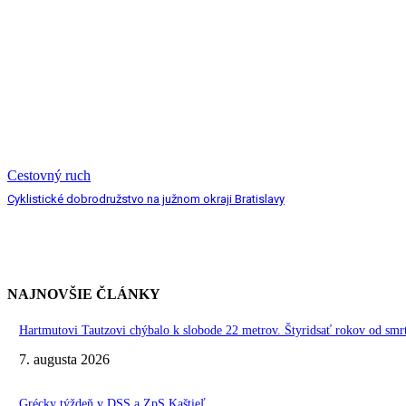
Cestovný ruch
Cyklistické dobrodružstvo na južnom okraji Bratislavy
NAJNOVŠIE ČLÁNKY
Hartmutovi Tautzovi chýbalo k slobode 22 metrov. Štyridsať rokov od smr
7. augusta 2026
Grécky týždeň v DSS a ZpS Kaštieľ