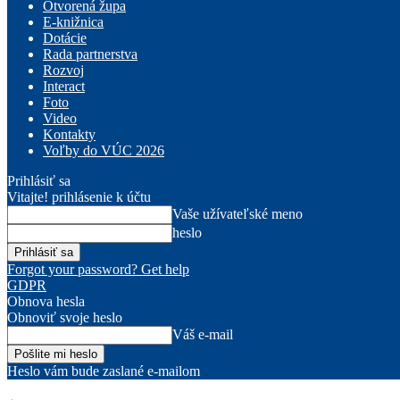
Otvorená župa
E-knižnica
Dotácie
Rada partnerstva
Rozvoj
Interact
Foto
Video
Kontakty
Voľby do VÚC 2026
Prihlásiť sa
Vitajte! prihlásenie k účtu
Vaše užívateľské meno
heslo
Forgot your password? Get help
GDPR
Obnova hesla
Obnoviť svoje heslo
Váš e-mail
Heslo vám bude zaslané e-mailom