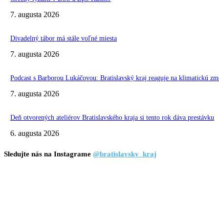
7. augusta 2026
Divadelný tábor má stále voľné miesta
7. augusta 2026
Podcast s Barborou Lukáčovou: Bratislavský kraj reaguje na klimatickú zm
7. augusta 2026
Deň otvorených ateliérov Bratislavského kraja si tento rok dáva prestávku
6. augusta 2026
Sledujte nás na Instagrame
@bratislavsky_kraj