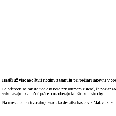
Hasiči už viac ako štyri hodiny zasahujú pri požiari lakovne v o
Po príchode na miesto udalosti bolo prieskumom zistené, že požiar za
vykonávajú likvidačné práce a rozoberajú konštrukciu strechy.
Na mieste udalosti zasahuje viac ako desiatka hasičov z Malaciek, 