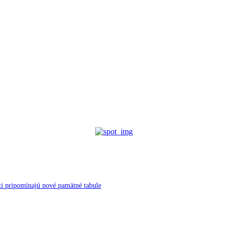
ti pripomínajú nové pamätné tabule