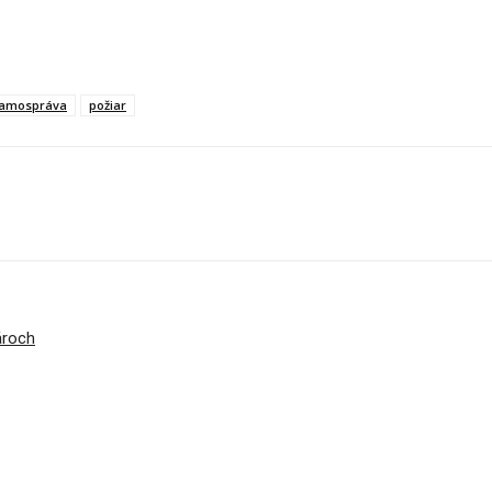
samospráva
požiar
́roch