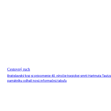
Cestovný ruch
Bratislavský kraj si pripomenie 40. výročie tragickej smrti Hartmuta Tautza
pamätníku odhalí novú informačnú tabuľu