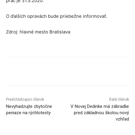
prác je 31.5.2020.
O ďalších opravách bude priebežne informovať.
Zdroj: hlavné mesto Bratislava
Facebook
X
Linkedin
Tumblr
Predchádzajúci článok
Ďalší článok
Nevyhadzujte zbytočne
V Novej Dedinke má zábradlie
peniaze na rýchlotesty
pred základnou školou nový
vzhľad