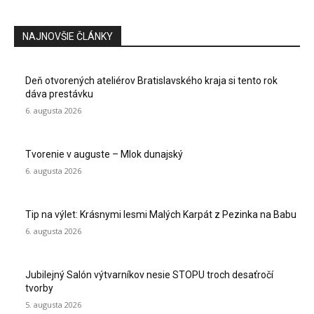
NAJNOVŠIE ČLÁNKY
Deň otvorených ateliérov Bratislavského kraja si tento rok
dáva prestávku
6. augusta 2026
Tvorenie v auguste – Mlok dunajský
6. augusta 2026
Tip na výlet: Krásnymi lesmi Malých Karpát z Pezinka na Babu
6. augusta 2026
Jubilejný Salón výtvarníkov nesie STOPU troch desaťročí
tvorby
5. augusta 2026