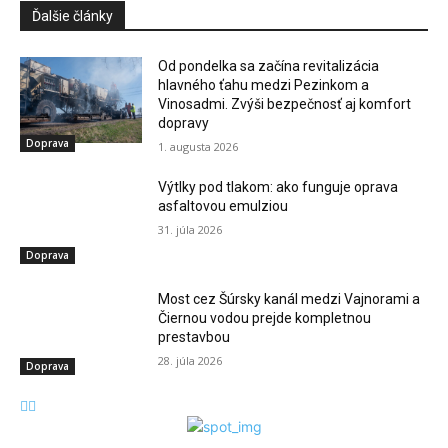
Ďalšie články
Od pondelka sa začína revitalizácia
hlavného ťahu medzi Pezinkom a
Vinosadmi. Zvýši bezpečnosť aj komfort
dopravy
Doprava
1. augusta 2026
Výtlky pod tlakom: ako funguje oprava
asfaltovou emulziou
31. júla 2026
Doprava
Most cez Šúrsky kanál medzi Vajnorami a
Čiernou vodou prejde kompletnou
prestavbou
28. júla 2026
Doprava