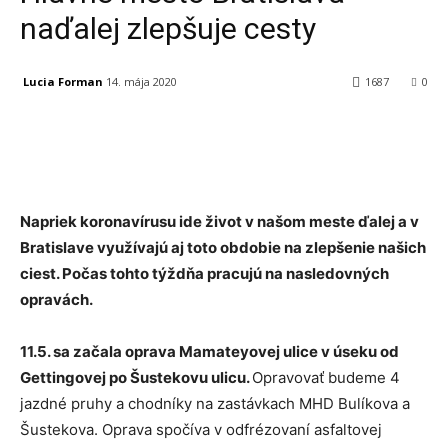
naďalej zlepšuje cesty
Lucia Forman
14. mája 2020
1687
0
Facebook
X
Linkedin
Tumblr
Napriek koronavírusu ide život v našom meste ďalej a v
Bratislave využívajú aj toto obdobie na zlepšenie našich
ciest. Počas tohto týždňa pracujú na nasledovných
opravách.
11.5. sa začala oprava Mamateyovej ulice v úseku od
Gettingovej po Šustekovu ulicu.
Opravovať budeme 4
jazdné pruhy a chodníky na zastávkach MHD Bulíkova a
Šustekova. Oprava spočíva v odfrézovaní asfaltovej