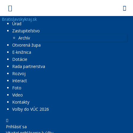
Bratislavskykraj.sk
Úrad
Zastupiteľstvo
Archív
Otvorená župa
E-knižnica
Dotácie
Rada partnerstva
Rozvoj
Interact
Foto
Video
Kontakty
Voľby do VÚC 2026
Prihlásiť sa
Vitajte! prihlásenie k účtu