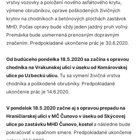
vrstvy vozovky a položení nového asfaltového krytu,
výmene obrubníkov, oprave poškodených živičných
krytov na chodníkoch a betónových plochách zastávok
MHD. Počas opravy bude vždy jeden jazdný pruh voľný.
Premávka bude usmernená prenosným dopravným
značením. Predpokladané ukončenie prác je 30.6.2020.
Od budúceho pondelka 18.5.2020 sa začína s opravou
chodníka na Vrakunskej ulici v úseku od Komárovskej
ulice po Uzbeckú ulicu.
Tu sa vymení živičná vrstva
chodníka a poškodené obrubníky. Predpokladané
ukončenie prác je 14.6.2020.
V pondelok 18.5.2020 začne aj s opravou prepadu na
Hraničiarskej ulici v MČ Čunovo v úseku od Skýcovej
ulice po zastávku MHD Čunovo, kostol
a následne bude
pokračovať v opačnom smere. Predpokladané ukončenie