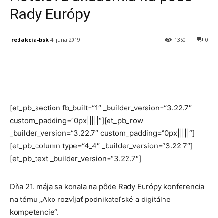
Rady Európy
redakcia-bsk
4. júna 2019
1350
0
Facebook
X
Linkedin
Tumblr
[et_pb_section fb_built=“1″ _builder_version=“3.22.7″
custom_padding=“0px|||||“][et_pb_row
_builder_version=“3.22.7″ custom_padding=“0px|||||“]
[et_pb_column type=“4_4″ _builder_version=“3.22.7″]
[et_pb_text _builder_version=“3.22.7″]
Dňa 21. mája sa konala na pôde Rady Európy konferencia
na tému „Ako rozvíjať podnikateľské a digitálne
kompetencie“.