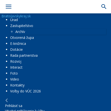
Bratislavskykraj.sk
Úrad
Zastupiteľstvo
Archív
Otvorená župa
E-knižnica
Dotácie
Rada partnerstva
Rozvoj
Interact
Foto
Video
Kontakty
Voľby do VÚC 2026
Prihlásiť sa
Vitajte! prihlásenie k účtu