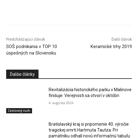
Facebook
X
Linkedin
Tumblr
Predchádzajúci článok
Ďalší článok
SOŠ podnikania v TOP 10
Keramické trhy 2019
úspešných na Slovensku
Ďalšie články
Revitalizácia historického parku v Malinove
finišuje. Verejnosti sa otvorí v októbri
4. augusta 2026
Cestovný ruch
Bratislavský kraj si pripomenie 40. výročie
tragickej smrti Hartmuta Tautza. Pri
pamätníku odhalí novú informačnú tabuľu