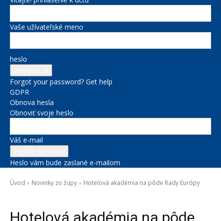
Vaše užívateľské meno
heslo
Forgot your password? Get help
GDPR
Obnova hesla
Obnoviť svoje heslo
Váš e-mail
Heslo vám bude zaslané e-mailom
Úvod
Novinky zo župy
Hotelová akadémia na pôde Rady Európy
Novinky zo župy
Hotelová akadémia na pôde