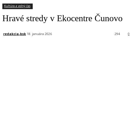
Kultúra a voľný čas
Hravé stredy v Ekocentre Čunovo
redakcia-bsk
18. januára 2026
294
0
Facebook
X
Linkedin
Tumblr