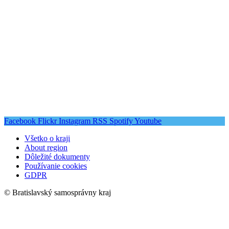
Facebook
Flickr
Instagram
RSS
Spotify
Youtube
Všetko o kraji
About region
Dôležité dokumenty
Používanie cookies
GDPR
© Bratislavský samosprávny kraj