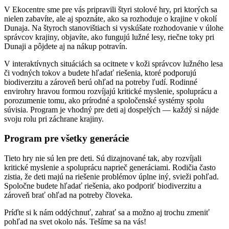
V Ekocentre sme pre vás pripravili štyri stolové hry, pri ktorých sa
nielen zabavíte, ale aj spoznáte, ako sa rozhoduje o krajine v okolí
Dunaja. Na štyroch stanovištiach si vyskúšate rozhodovanie v úlohe
správcov krajiny, objavíte, ako fungujú lužné lesy, riečne toky pri
Dunaji a pôjdete aj na nákup potravín.
V interaktívnych situáciách sa ocitnete v koži správcov lužného lesa
či vodných tokov a budete hľadať riešenia, ktoré podporujú
biodiverzitu a zároveň berú ohľad na potreby ľudí. Rodinné
envirohry hravou formou rozvíjajú kritické myslenie, spoluprácu a
porozumenie tomu, ako prírodné a spoločenské systémy spolu
súvisia. Program je vhodný pre deti aj dospelých — každý si nájde
svoju rolu pri záchrane krajiny.
Program pre všetky generácie
Tieto hry nie sú len pre deti. Sú dizajnované tak, aby rozvíjali
kritické myslenie a spoluprácu naprieč generáciami. Rodičia často
zistia, že deti majú na riešenie problémov úplne iný, svieži pohľad.
Spoločne budete hľadať riešenia, ako podporiť biodiverzitu a
zároveň brať ohľad na potreby človeka.
Príďte si k nám oddýchnuť, zahrať sa a možno aj trochu zmeniť
pohľad na svet okolo nás. Tešíme sa na vás!