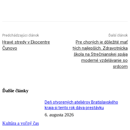
Facebook
X
Linkedin
Tumblr
Predchádzajúci článok
Ďalší článok
Hravé stredy v Ekocentre
Pre chorých je dôležité mať
Čunovo
tých najlepších. Zdravotnícka
škola na Strečnianskej spája
moderné vzdelávanie so
srdcom
Ďalšie články
Deň otvorených ateliérov Bratislavského
kraja si tento rok dáva prestávku
6. augusta 2026
Kultúra a voľný čas