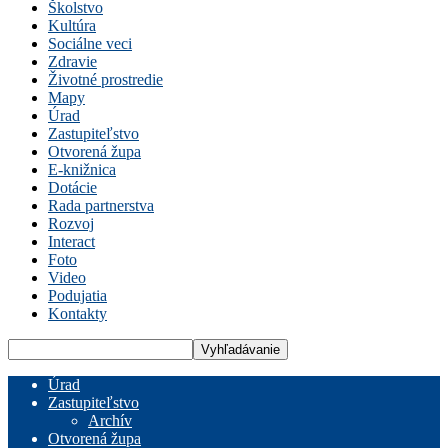
Školstvo
Kultúra
Sociálne veci
Zdravie
Životné prostredie
Mapy
Úrad
Zastupiteľstvo
Otvorená župa
E-knižnica
Dotácie
Rada partnerstva
Rozvoj
Interact
Foto
Video
Podujatia
Kontakty
Úrad
Zastupiteľstvo
Archív
Otvorená župa