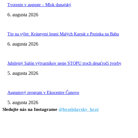
Tvorenie v auguste – Mlok dunajský
6. augusta 2026
Tip na výlet: Krásnymi lesmi Malých Karpát z Pezinka na Babu
6. augusta 2026
Jubilejný Salón výtvarníkov nesie STOPU troch desaťročí tvorby
5. augusta 2026
Augustový program v Ekocentre Čunovo
5. augusta 2026
Sledujte nás na Instagrame
@bratislavsky_kraj