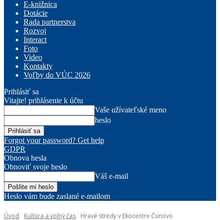
E-knižnica
Dotácie
Rada partnerstva
Rozvoj
Interact
Foto
Video
Kontakty
Voľby do VÚC 2026
Prihlásiť sa
Vitajte! prihlásenie k účtu
Vaše užívateľské meno
heslo
Forgot your password? Get help
GDPR
Obnova hesla
Obnoviť svoje heslo
Váš e-mail
Heslo vám bude zaslané e-mailom
Úvod
Kultúra a voľný čas
Hravé stredy v Ekocentre Čunovo