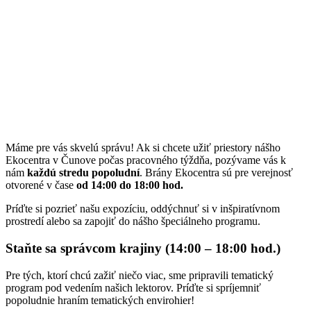
Máme pre vás skvelú správu! Ak si chcete užiť priestory nášho
Ekocentra v Čunove počas pracovného týždňa, pozývame vás k
nám
každú stredu popoludní
. Brány Ekocentra sú pre verejnosť
otvorené v čase
od 14:00 do 18:00 hod.
Príďte si pozrieť našu expozíciu, oddýchnuť si v inšpiratívnom
prostredí alebo sa zapojiť do nášho špeciálneho programu.
Staňte sa správcom krajiny (14:00 – 18:00 hod.)
Pre tých, ktorí chcú zažiť niečo viac, sme pripravili tematický
program pod vedením našich lektorov. Príďte si spríjemniť
popoludnie hraním tematických envirohier!