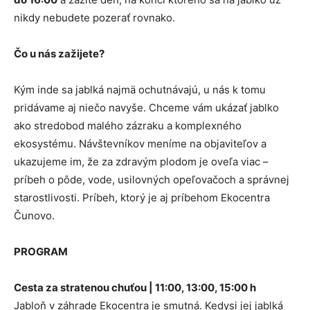
nikdy nebudete pozerať rovnako.
Čo u nás zažijete?
Kým inde sa jablká najmä ochutnávajú, u nás k tomu
pridávame aj niečo navyše. Chceme vám ukázať jablko
ako stredobod malého zázraku a komplexného
ekosystému. Návštevníkov meníme na objaviteľov a
ukazujeme im, že za zdravým plodom je oveľa viac –
príbeh o pôde, vode, usilovných opeľovačoch a správnej
starostlivosti. Príbeh, ktorý je aj príbehom Ekocentra
Čunovo.
PROGRAM
Cesta za stratenou chuťou | 11:00, 13:00, 15:00 h
Jabloň v záhrade Ekocentra je smutná. Kedysi jej jablká