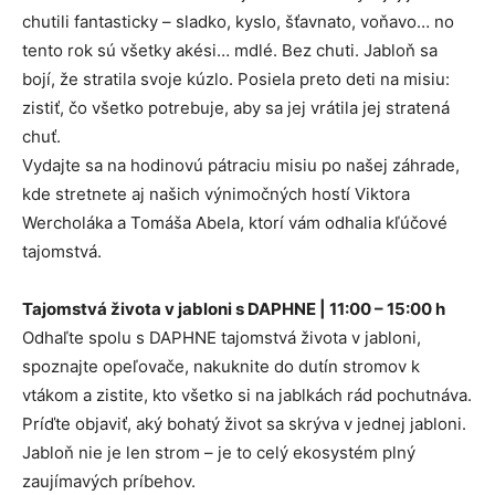
chutili fantasticky – sladko, kyslo, šťavnato, voňavo… no
tento rok sú všetky akési… mdlé. Bez chuti. Jabloň sa
bojí, že stratila svoje kúzlo. Posiela preto deti na misiu:
zistiť, čo všetko potrebuje, aby sa jej vrátila jej stratená
chuť.
Vydajte sa na hodinovú pátraciu misiu po našej záhrade,
kde stretnete aj našich výnimočných hostí Viktora
Wercholáka a Tomáša Abela, ktorí vám odhalia kľúčové
tajomstvá.
Tajomstvá života v jabloni s DAPHNE | 11:00 – 15:00 h
Odhaľte spolu s DAPHNE tajomstvá života v jabloni,
spoznajte opeľovače, nakuknite do dutín stromov k
vtákom a zistite, kto všetko si na jablkách rád pochutnáva.
Príďte objaviť, aký bohatý život sa skrýva v jednej jabloni.
Jabloň nie je len strom – je to celý ekosystém plný
zaujímavých príbehov.