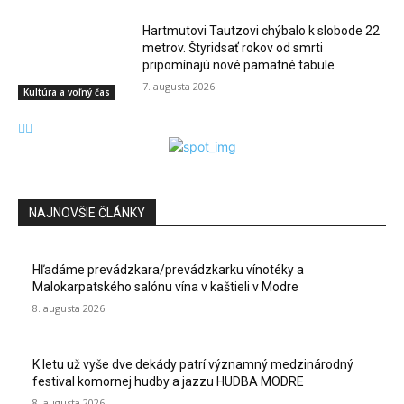
Hartmutovi Tautzovi chýbalo k slobode 22
metrov. Štyridsať rokov od smrti
pripomínajú nové pamätné tabule
7. augusta 2026
Kultúra a voľný čas
NAJNOVŠIE ČLÁNKY
Hľadáme prevádzkara/prevádzkarku vínotéky a
Malokarpatského salónu vína v kaštieli v Modre
8. augusta 2026
K letu už vyše dve dekády patrí významný medzinárodný
festival komornej hudby a jazzu HUDBA MODRE
8. augusta 2026