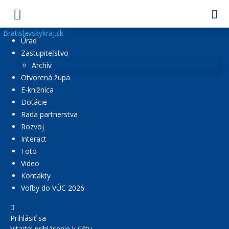
Bratislavskykraj.sk
Úrad
Zastupiteľstvo
Archív
Otvorená župa
E-knižnica
Dotácie
Rada partnerstva
Rozvoj
Interact
Foto
Video
Kontakty
Voľby do VÚC 2026
Prihlásiť sa
Vitajte! prihlásenie k účtu