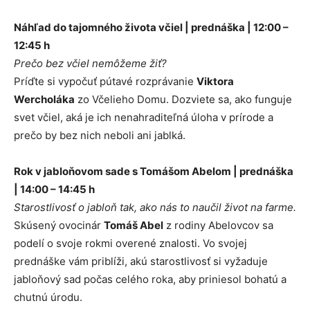
Náhľad do tajomného života včiel | prednáška | 12:00 –
12:45 h
Prečo bez včiel nemôžeme žiť?
Príďte si vypočuť pútavé rozprávanie
Viktora
Wercholáka
zo Včelieho Domu. Dozviete sa, ako funguje
svet včiel, aká je ich nenahraditeľná úloha v prírode a
prečo by bez nich neboli ani jablká.
Rok v jabloňovom sade s Tomášom Abelom | prednáška
| 14:00 – 14:45 h
Starostlivosť o jabloň tak, ako nás to naučil život na farme.
Skúsený ovocinár
Tomáš Abel
z rodiny Abelovcov sa
podelí o svoje rokmi overené znalosti. Vo svojej
prednáške vám priblíži, akú starostlivosť si vyžaduje
jabloňový sad počas celého roka, aby priniesol bohatú a
chutnú úrodu.