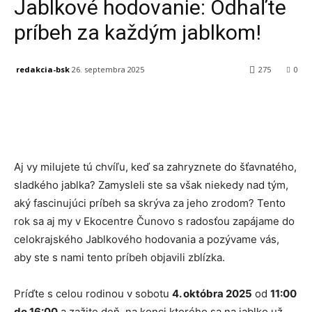
Jablkové hodovanie: Odhaľte
príbeh za každým jablkom!
redakcia-bsk
26. septembra 2025
275
0
Facebook
X
Linkedin
Tumblr
Aj vy milujete tú chvíľu, keď sa zahryznete do šťavnatého,
sladkého jablka? Zamysleli ste sa však niekedy nad tým,
aký fascinujúci príbeh sa skrýva za jeho zrodom? Tento
rok sa aj my v Ekocentre Čunovo s radosťou zapájame do
celokrajského Jablkového hodovania a pozývame vás,
aby ste s nami tento príbeh objavili zblízka.
Príďte s celou rodinou v sobotu
4. októbra 2025
od
11:00
do 16:00
a zažite deň, na konci ktorého sa na jablko už