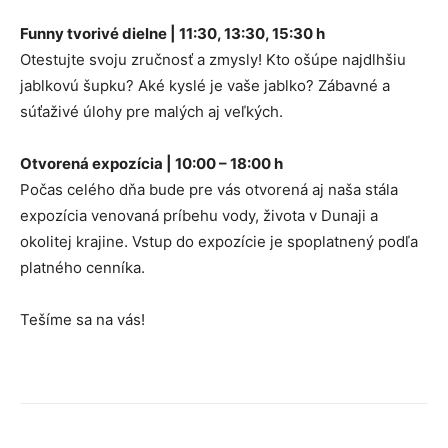
Funny tvorivé dielne | 11:30, 13:30, 15:30 h
Otestujte svoju zručnosť a zmysly! Kto ošúpe najdlhšiu
jablkovú šupku? Aké kyslé je vaše jablko? Zábavné a
súťaživé úlohy pre malých aj veľkých.
Otvorená expozícia | 10:00 – 18:00 h
Počas celého dňa bude pre vás otvorená aj naša stála
expozícia venovaná príbehu vody, života v Dunaji a
okolitej krajine. Vstup do expozície je spoplatnený podľa
platného cenníka.
Tešíme sa na vás!