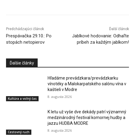
Facebook
X
Linkedin
Tumblr
Predchádzajúci článok
Ďalší článok
Prespávačka 29.10.: Po
Jablkové hodovanie: Odhaľte
stopách netopierov
príbeh za každým jablkom!
Ďalšie články
Hľadáme prevádzkara/prevádzkarku
vínotéky a Malokarpatského salónu vína v
kaštieli v Modre
8. augusta 2026
Kultúra a voľný čas
K letu už vyše dve dekády patrí významný
medzinárodný festival komornej hudby a
jazzu HUDBA MODRE
8. augusta 2026
Cestovný ruch