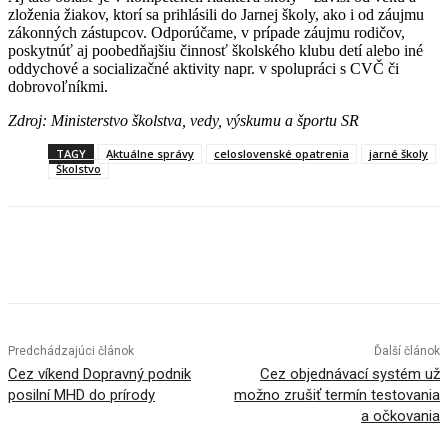
zloženia žiakov, ktorí sa prihlásili do Jarnej školy, ako i od záujmu
zákonných zástupcov. Odporúčame, v prípade záujmu rodičov,
poskytnúť aj poobedňajšiu činnosť školského klubu detí alebo iné
oddychové a socializačné aktivity napr. v spolupráci s CVČ či
dobrovoľníkmi.
Zdroj: Ministerstvo školstva, vedy, výskumu a športu SR
TAGY
Aktuálne správy
celoslovenské opatrenia
jarné školy
Školstvo
Facebook
X
Linkedin
Tumblr
Predchádzajúci článok
Ďalší článok
Cez víkend Dopravný podnik
Cez objednávací systém už
posilní MHD do prírody
možno zrušiť termín testovania
a očkovania