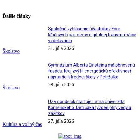
Ďalšie články
Spoločné vyhlásenie účastníkov Fóra
kľúčových partnerov digitálnej transformácie
vzdelávania
31. júla 2026
Školstvo
Gymnázium Alberta Einsteina má obnovenú
fasádu. Kraj zvýšil energetickú efektívnosť
najstaršej strednej školy v Petržalke
28. júla 2026
Školstvo
Už v pondelok štartuje Letná Univerzita
Komenského. Deti čaká týždeň plný vedy a
zážitkov
27. júla 2026
Kultúra a voľný čas