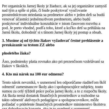
Pre organizáciu Jarnej školy je žiaduce, ak sa jej organizátor zamyslí
nad tým a spíše si plán, či bude poskytovať vyučovanie
prostredníctvom striedania sa predmetov alebo v jeden deň sa budú
venovať účastníci jednému/dvom predmetom, alebo budú
poskytovať individuálne konzultácie v istom časovom rozvrhu a
pod. Je preto vhodné, podľa toho, ktoré a koľko detí sa prihlásia na
Jarnú školu, dohodnúť si s tímom Jarnej školy jej postup a obsah.
3. Musíme aj od týchto žiakov vyžadovať čestné prehlásenie a
preukázanie sa testom ZZ alebo
plnoletého žiaka?
Áno, podmienky platia rovnako ako pri prezenčnom vzdelávaní sa
žiakov v školách.
4. Kto má nárok na 100 eur odmenu?
Tento nárok nevzniká, v usmernení len odporúčame riaditeľom škôl
odmeniť zamestnancov školy ako i spolupracujúce subjekty, touto
sumou za celý týždeň práce počas jarnej školy, a to z rozpočtu školy.
Ak škola nemá dostatok finančných prostriedkov a rozhodne sa
takto odmeniť aktívnych pedagógov a spolupracovníkov, môže
požiadať o pridelenie finančných prostriedkov ministerstvo školstva
cez dohodovacie konanie, ako je to uvedené v usmernení.