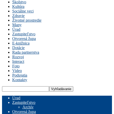
Školstvo
Kultúra
Sociálne veci
Zdravie
Životné prostredie
Mapy
Úrad
Zastupiteľstvo
Otvorená župa
E-knižnica
Dotácie
Rada partnerstva
Rozvoj
Interact
Foto
Video
Podujatia
Kontakty
Úrad
Zastupiteľstvo
Archív
Otvorená župa