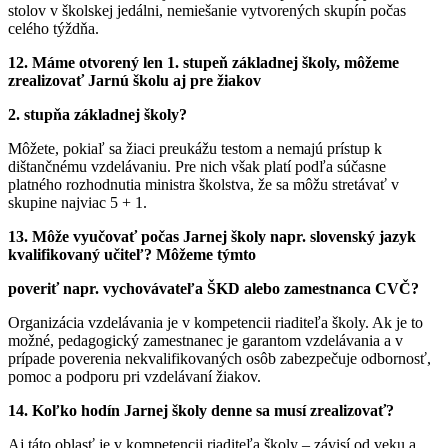
stolov v školskej jedálni, nemiešanie vytvorených skupín počas
celého týždňa.
12. Máme otvorený len 1. stupeň základnej školy, môžeme
zrealizovať Jarnú školu aj pre žiakov
2. stupňa základnej školy?
Môžete, pokiaľ sa žiaci preukážu testom a nemajú prístup k
dištančnému vzdelávaniu. Pre nich však platí podľa súčasne
platného rozhodnutia ministra školstva, že sa môžu stretávať v
skupine najviac 5 + 1.
13. Môže vyučovať počas Jarnej školy napr. slovenský jazyk
kvalifikovaný učiteľ? Môžeme týmto
poveriť napr. vychovávateľa ŠKD alebo zamestnanca CVČ?
Organizácia vzdelávania je v kompetencii riaditeľa školy. Ak je to
možné, pedagogický zamestnanec je garantom vzdelávania a v
prípade poverenia nekvalifikovaných osôb zabezpečuje odbornosť,
pomoc a podporu pri vzdelávaní žiakov.
14. Koľko hodín Jarnej školy denne sa musí zrealizovať?
Aj táto oblasť je v kompetencii riaditeľa školy – závisí od veku a