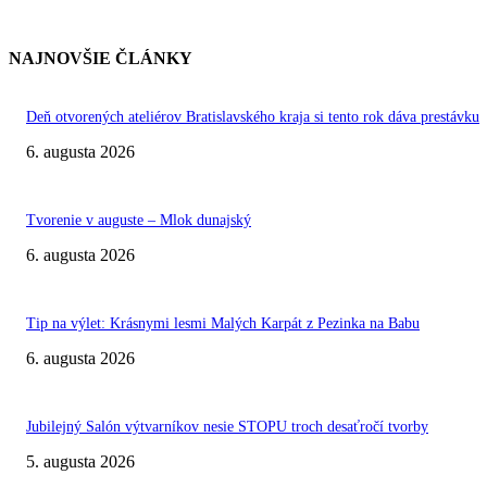
NAJNOVŠIE ČLÁNKY
Deň otvorených ateliérov Bratislavského kraja si tento rok dáva prestávku
6. augusta 2026
Tvorenie v auguste – Mlok dunajský
6. augusta 2026
Tip na výlet: Krásnymi lesmi Malých Karpát z Pezinka na Babu
6. augusta 2026
Jubilejný Salón výtvarníkov nesie STOPU troch desaťročí tvorby
5. augusta 2026