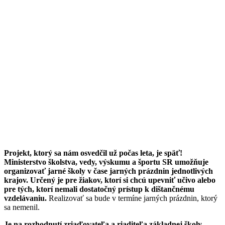
Projekt, ktorý sa nám osvedčil už počas leta, je späť!
Ministerstvo školstva, vedy, výskumu a športu SR umožňuje
organizovať jarné školy v čase jarných prázdnin jednotlivých
krajov. Určený je pre žiakov, ktorí si chcú upevniť učivo alebo
pre tých, ktorí nemali dostatočný prístup k dištančnému
vzdelávaniu.
Realizovať sa bude v termíne jarných prázdnin, ktorý
sa nemenil.
Je na rozhodnutí zriaďovateľa a riaditeľa základnej školy