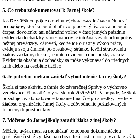
5. Čo treba zdokumentovať k Jarnej škole?
Keďže väčšinou pôjde o riadnu výchovno-vzdelávaciu činnosť
pedagógov, ktorí si budú plniť svoj pracovný úväzok a nebudú
čerpať dovolenku ani náhradné voľno v čase jarných prázdnin,
evidencia dochádzky zamestnancov je totožná s evidenciou počas
bežnej prevádzky. Zároveň, keďže ide o riadny výkon práce,
evidujú svoju činnosť po obsahovej stránke. Kvôli stravovaniu
žiakov základných škôl, je nutná evidencia dochádzky žiakov.
Evidencia obsahu a dochádzky sa môže vykonávať do triednych
kníh alebo na osobitné tlačivo.
6. Je potrebné niekam zasielať vyhodnotenie Jarnej školy?
Škola si túto aktivitu zahrnie do záverečnej Správy o výchovno-
vzdelávacej činnosti školy za šk. rok 2020/2021. V prípade, že škola
požaduje cez dohodovacie konanie finančné prostriedky, uvedie v
žiadosti organizáciu Jarnej školy a zdôvodnenie požadovaných
finančných prostriedkov.
7. Môžeme do Jarnej školy zaradiť žiaka z inej školy?
Môžete, avšak musí sa preukázať potrebnou dokumentáciou
(príslušné čestné vyhlásenia o bezinfekčnosti a pod.). Vznikne však