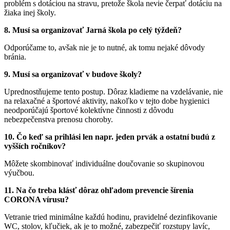
problém s dotáciou na stravu, pretože škola nevie čerpať dotáciu na
žiaka inej školy.
8. Musí sa organizovať Jarná škola po celý týždeň?
Odporúčame to, avšak nie je to nutné, ak tomu nejaké dôvody
bránia.
9. Musí sa organizovať v budove školy?
Uprednostňujeme tento postup. Dôraz kladieme na vzdelávanie, nie
na relaxačné a športové aktivity, nakoľko v tejto dobe hygienici
neodporúčajú športové kolektívne činnosti z dôvodu
nebezpečenstva prenosu choroby.
10. Čo keď sa prihlási len napr. jeden prvák a ostatní budú z
vyšších ročníkov?
Môžete skombinovať individuálne doučovanie so skupinovou
výučbou.
11. Na čo treba klásť dôraz ohľadom prevencie šírenia
CORONA vírusu?
Vetranie tried minimálne každú hodinu, pravidelné dezinfikovanie
WC, stolov, kľučiek, ak je to možné, zabezpečiť rozstupy lavíc,