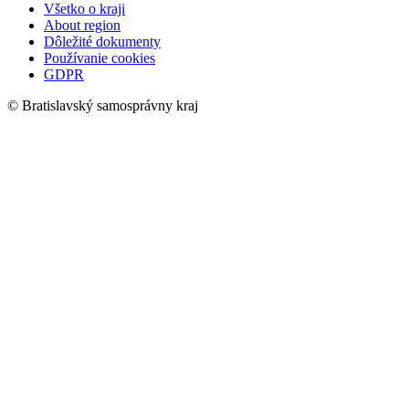
Všetko o kraji
About region
Dôležité dokumenty
Používanie cookies
GDPR
© Bratislavský samosprávny kraj