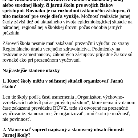
alebo strednej školy, či jarnú školu pre svojich žiakov
sprístupní. Rovnako je na rozhodnutí zákonného zástupcu, či
túto možnosť pre svoje dieťa využije.
Možnosť realizácie jarnej
školy závisí tiež od aktuálneho vývoja epidemiologickej situácie na
národnej, regionálnej a školskej úrovni počas obdobia jarných
prázdnin.
Zároveň škola nesmie mať zakázanú prezenčnú výučbu zo strany
Regionálneho úradu verejného zdravotníctva. Podmienky na
testovanie zamestnancov, zákonných zástupcov prípadne žiakov sú
rovnaké ako pri prezenčnom vyučovaní.
Najčastejšie kladené otázky
1. Ktoré školy môžu v súčasnej situácii organizovať Jarnú
školu?
Len tie školy podľa časti usmernenia „Organizátori výchovno-
vzdelávacích aktivít počas jarných prázdnin“, ktoré nemajú v danom
čase zakázanú prevádzku RÚVZ, teda sú otvorené na prezenčné
vyučovanie. Samozrejme, že organizovať jarnú školu je možnosť,
nie povinnosť.
2. Máme mať vopred napísaný a stanovený obsah činnosti
Jarnej školy?