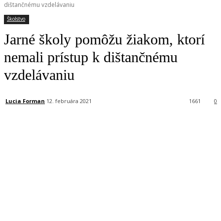
dištančnému vzdelávaniu
Školstvo
Jarné školy pomôžu žiakom, ktorí
nemali prístup k dištančnému
vzdelávaniu
Lucia Forman
12. februára 2021
1661
0
Facebook
X
Linkedin
Tumblr