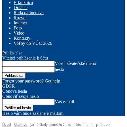
E-knižnica
Dotácie
Rada partnerstva
Rozvoj
Interact
Foto
Video
Kontakty
Voľby do VÚC 2026
Prihlásiť sa
Vitajte! prihlásenie k účtu
Vaše užívateľské meno
heslo
Forgot your password? Get help
GDPR
Obnova hesla
Obnoviť svoje heslo
Váš e-mail
Heslo vám bude zaslané e-mailom
Úvod
Školstvo
Jarné školy pomôžu žiakom, ktorí nemali prístup k