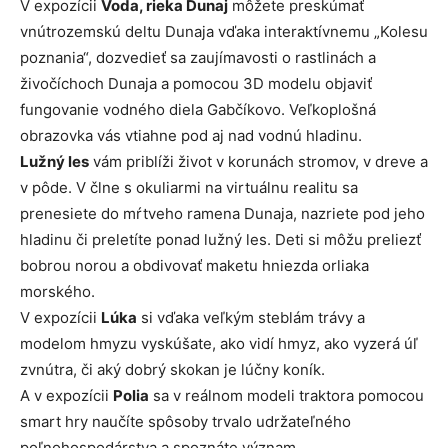
V expozícii
Voda, rieka Dunaj
môžete preskúmať
vnútrozemskú deltu Dunaja vďaka interaktívnemu „Kolesu
poznania“, dozvedieť sa zaujímavosti o rastlinách a
živočíchoch Dunaja a pomocou 3D modelu objaviť
fungovanie vodného diela Gabčíkovo. Veľkoplošná
obrazovka vás vtiahne pod aj nad vodnú hladinu.
Lužný les
vám priblíži život v korunách stromov, v dreve a
v pôde. V člne s okuliarmi na virtuálnu realitu sa
prenesiete do mŕtveho ramena Dunaja, nazriete pod jeho
hladinu či preletíte ponad lužný les. Deti si môžu preliezť
bobrou norou a obdivovať maketu hniezda orliaka
morského.
V expozícii
Lúka
si vďaka veľkým steblám trávy a
modelom hmyzu vyskúšate, ako vidí hmyz, ako vyzerá úľ
zvnútra, či aký dobrý skokan je lúčny koník.
A v expozícii
Polia
sa v reálnom modeli traktora pomocou
smart hry naučíte spôsoby trvalo udržateľného
poľnohospodárstva a spoznáte význam