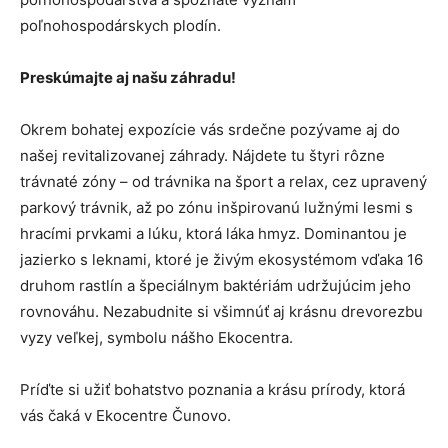
poľnohospodárskych plodín.
Preskúmajte aj našu záhradu!
Okrem bohatej expozície vás srdečne pozývame aj do
našej revitalizovanej záhrady. Nájdete tu štyri rôzne
trávnaté zóny – od trávnika na šport a relax, cez upravený
parkový trávnik, až po zónu inšpirovanú lužnými lesmi s
hracími prvkami a lúku, ktorá láka hmyz. Dominantou je
jazierko s leknami, ktoré je živým ekosystémom vďaka 16
druhom rastlín a špeciálnym baktériám udržujúcim jeho
rovnováhu. Nezabudnite si všimnúť aj krásnu drevorezbu
vyzy veľkej, symbolu nášho Ekocentra.
Príďte si užiť bohatstvo poznania a krásu prírody, ktorá
vás čaká v Ekocentre Čunovo.