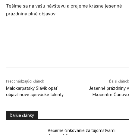
Tešíme sa na vašu návštevu a prajeme krásne jesenné
prázdniny plné objavov!
Facebook
X
Linkedin
Tumblr
Predchádzajúci článok
Ďalší článok
Malokarpatský Slávik opäť
Jesenné prázdniny v
objavil nové spevácke talenty
Ekocentre Čunovo
Ďalšie články
Večerné člnkovanie za tajomstvami