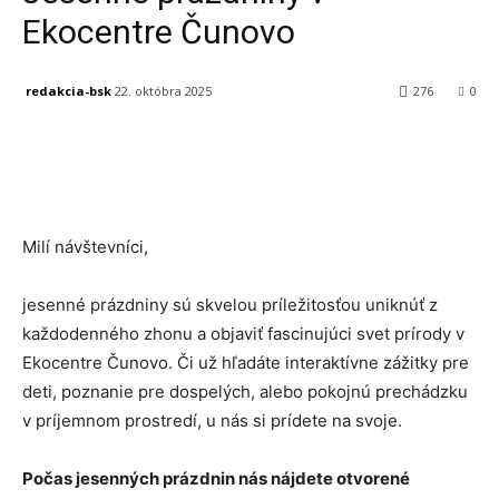
Ekocentre Čunovo
redakcia-bsk
22. októbra 2025
276
0
Facebook
X
Linkedin
Tumblr
Milí návštevníci,
jesenné prázdniny sú skvelou príležitosťou uniknúť z
každodenného zhonu a objaviť fascinujúci svet prírody v
Ekocentre Čunovo. Či už hľadáte interaktívne zážitky pre
deti, poznanie pre dospelých, alebo pokojnú prechádzku
v príjemnom prostredí, u nás si prídete na svoje.
Počas jesenných prázdnin nás nájdete otvorené