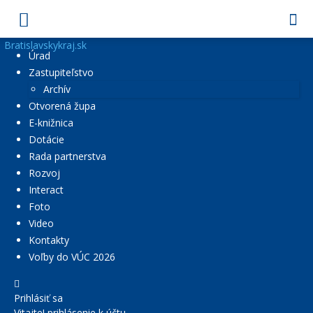
Bratislavskykraj.sk
Úrad
Zastupiteľstvo
Archív
Otvorená župa
E-knižnica
Dotácie
Rada partnerstva
Rozvoj
Interact
Foto
Video
Kontakty
Voľby do VÚC 2026
Prihlásiť sa
Vitajte! prihlásenie k účtu