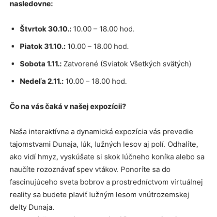
nasledovne:
Štvrtok 30.10.:
10.00 – 18.00 hod.
Piatok 31.10.:
10.00 – 18.00 hod.
Sobota 1.11.:
Zatvorené (Sviatok Všetkých svätých)
Nedeľa 2.11.:
10.00 – 18.00 hod.
Čo na vás čaká v našej expozícii?
Naša interaktívna a dynamická expozícia vás prevedie
tajomstvami Dunaja, lúk, lužných lesov aj polí. Odhalíte,
ako vidí hmyz, vyskúšate si skok lúčneho koníka alebo sa
naučíte rozoznávať spev vtákov. Ponoríte sa do
fascinujúceho sveta bobrov a prostredníctvom virtuálnej
reality sa budete plaviť lužným lesom vnútrozemskej
delty Dunaja.