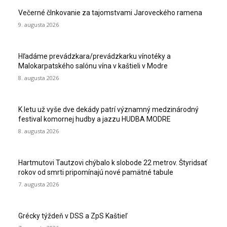
Večerné člnkovanie za tajomstvami Jaroveckého ramena
9. augusta 2026
Hľadáme prevádzkara/prevádzkarku vínotéky a
Malokarpatského salónu vína v kaštieli v Modre
8. augusta 2026
K letu už vyše dve dekády patrí významný medzinárodný
festival komornej hudby a jazzu HUDBA MODRE
8. augusta 2026
Hartmutovi Tautzovi chýbalo k slobode 22 metrov. Štyridsať
rokov od smrti pripomínajú nové pamätné tabule
7. augusta 2026
Grécky týždeň v DSS a ZpS Kaštieľ