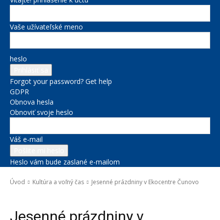
Vaše užívateľské meno
heslo
Forgot your password? Get help
GDPR
Obnova hesla
Obnoviť svoje heslo
Váš e-mail
Heslo vám bude zaslané e-mailom
Úvod
Kultúra a voľný čas
Jesenné prázdniny v Ekocentre Čunovo
Kultúra a voľný čas
Jesenné prázdniny v