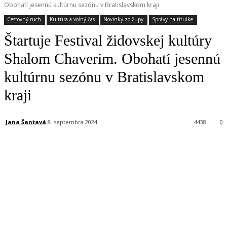
Obohatí jesennú kultúrnu sezónu v Bratislavskom kraji
Cestovný ruch
Kultúra a voľný čas
Novinky zo župy
Správy na titulke
Štartuje Festival židovskej kultúry
Shalom Chaverim. Obohatí jesennú
kultúrnu sezónu v Bratislavskom
kraji
Jana Šantavá
8. septembra 2024
4438
0
Facebook
X
Linkedin
Tumblr