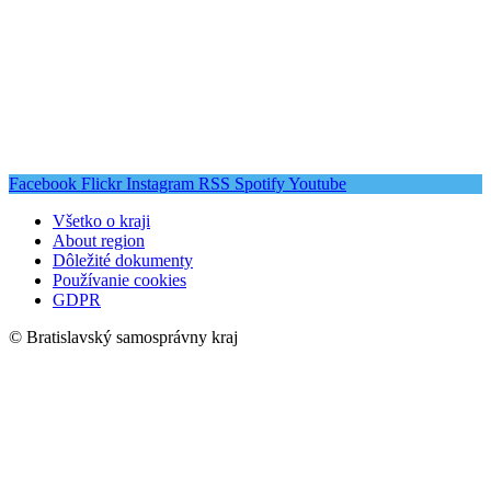
Facebook
Flickr
Instagram
RSS
Spotify
Youtube
Všetko o kraji
About region
Dôležité dokumenty
Používanie cookies
GDPR
© Bratislavský samosprávny kraj