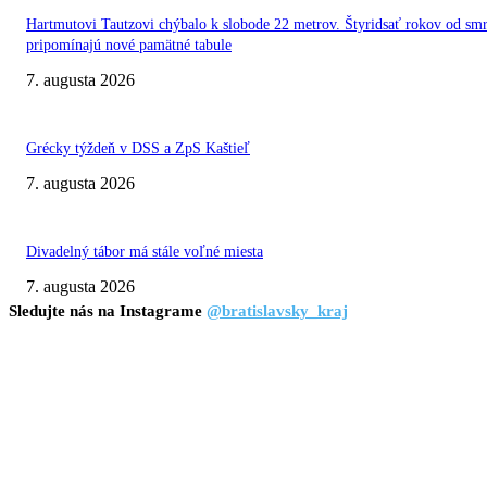
Hartmutovi Tautzovi chýbalo k slobode 22 metrov. Štyridsať rokov od smr
pripomínajú nové pamätné tabule
7. augusta 2026
Grécky týždeň v DSS a ZpS Kaštieľ
7. augusta 2026
Divadelný tábor má stále voľné miesta
7. augusta 2026
Sledujte nás na Instagrame
@bratislavsky_kraj