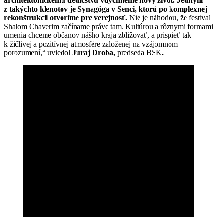
architektonickému dedičstvu vdýchneme nový život. Jedným
z takýchto klenotov je Synagóga v Senci, ktorú po komplexnej
rekonštrukcii otvoríme pre verejnosť.
Nie je náhodou, že festival
Shalom Chaverim začíname práve tam. Kultúrou a rôznymi formami
umenia chceme občanov nášho kraja zbližovať, a prispieť tak
k žičlivej a pozitívnej atmosfére založenej na vzájomnom
porozumení,“ uviedol
Juraj Droba,
predseda BSK
.