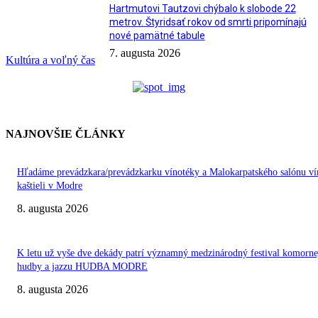
Hartmutovi Tautzovi chýbalo k slobode 22
metrov. Štyridsať rokov od smrti pripomínajú
nové pamätné tabule
7. augusta 2026
Kultúra a voľný čas
NAJNOVŠIE ČLÁNKY
Hľadáme prevádzkara/prevádzkarku vínotéky a Malokarpatského salónu ví
kaštieli v Modre
8. augusta 2026
K letu už vyše dve dekády patrí významný medzinárodný festival komorne
hudby a jazzu HUDBA MODRE
8. augusta 2026