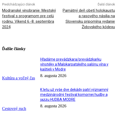
Predchádzajúci článok
Ďalší článok
Modranské vinobranie. Mestský
Pamätný deň obetí holokaustu
festival s programom pre celú
a rasového násilia na
rodinu. Víkend 6.-8. septembra
Slovensku pripomína vydanie
2024
Židovského kódexu
Ďalšie články
Hľadáme prevádzkara/prevádzkarku
vínotéky a Malokarpatského salónu vína v
kaštieli v Modre
8. augusta 2026
Kultúra a voľný čas
K letu už vyše dve dekády patrí významný
medzinárodný festival komornej hudby a
jazzu HUDBA MODRE
8. augusta 2026
Cestovný ruch