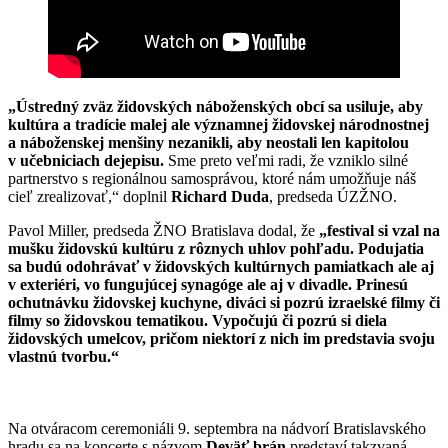
„Ústredný zväz židovských náboženských obcí sa usiluje, aby
kultúra a tradície malej ale významnej židovskej národnostnej
a náboženskej menšiny nezanikli, aby neostali len kapitolou
v učebniciach dejepisu.
Sme preto veľmi radi, že vzniklo silné
partnerstvo s regionálnou samosprávou, ktoré nám umožňuje náš
cieľ zrealizovať,“ doplnil
Richard Duda
, predseda ÚZŽNO.
Pavol Miller, predseda ŽNO Bratislava dodal, že
„festival si vzal na
mušku židovskú kultúru z rôznych uhlov pohľadu. Podujatia
sa budú odohrávať v židovských kultúrnych pamiatkach ale aj
v exteriéri, vo fungujúcej synagóge ale aj v divadle. Prinesú
ochutnávku židovskej kuchyne, diváci si pozrú izraelské filmy či
filmy so židovskou tematikou. Vypočujú či pozrú si diela
židovských umelcov, pričom niektorí z nich im predstavia svoju
vlastnú tvorbu.“
Na otváracom ceremoniáli 9. septembra na nádvorí Bratislavského
hradu sa na koncerte s názvom
Deväť brán
predstaví takzvaná