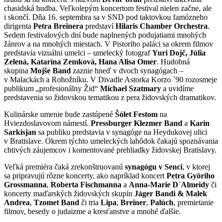
chasidská hudba. Veľkolepým koncertom festival nielen začne, ale
i skončí. Dňa 16. septembra sa v SND pod taktovkou famózneho
dirigenta
Petra Breinera
predstaví
Hilaris Chamber Orchestra
.
Sedem festivalových dní bude naplnených podujatiami mnohých
žánrov a na mnohých miestach. V Pistoriho paláci sa okrem filmov
predstavia vizuálni umelci – umelecký fotograf
Yuri Dojč, Júlia
Zelená, Katarína Zemková, Hana Alisa Omer
. Hudobná
skupina
Mojše Band
zaznie hneď v dvoch synagógach –
v Malackách a Rohožníku. V Divadle Astorka Korzo ´90 rozosmeje
publikum „profesionálny Žid“
Michael Szatmary
a uvidíme
predstavenia so židovskou tematikou z pera židovských dramatikov.
Kulinárske umenie bude zastúpené
Šólet Festom
na
Hviezdoslavovom námestí.
Pressburger Klezmer
Band
a
Karin
Sarkisjan
sa publiku predstavia v synagóge na Heydukovej ulici
v Bratislave. Okrem týchto umeleckých lahôdok čakajú spoznávania
chtivých záujemcov i komentované prehliadky židovskej Bratislavy.
Veľká premiéra čaká zrekonštruovanú
synagógu v Senci
, v ktorej
sa pripravujú rôzne koncerty, ako napríklad koncert
Petra Györiho
Grossmanna
,
Roberta Fischmanna
a
Anna-Marie D´Almeidy
či
koncerty maďarských židovských skupín
Jáger Bandi & Malek
Andrea
,
Tzomet Band
či tria
Lipa
,
Breiner
,
Palúch
, premietanie
filmov, besedy o judaizme a kresťanstve a mnohé ďalšie.