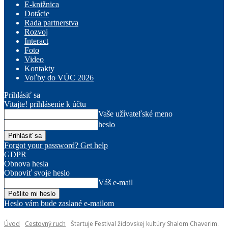
E-knižnica
Dotácie
Rada partnerstva
Rozvoj
Interact
Foto
Video
Kontakty
Voľby do VÚC 2026
Prihlásiť sa
Vitajte! prihlásenie k účtu
Vaše užívateľské meno
heslo
Forgot your password? Get help
GDPR
Obnova hesla
Obnoviť svoje heslo
Váš e-mail
Heslo vám bude zaslané e-mailom
Úvod
Cestovný ruch
Štartuje Festival židovskej kultúry Shalom Chaverim.