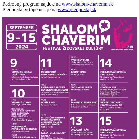
Podrobný program nájdete na
w
ww.shalom-chaverim.sk
Predpredaj vstupeniek je na
www.predpredaj.sk