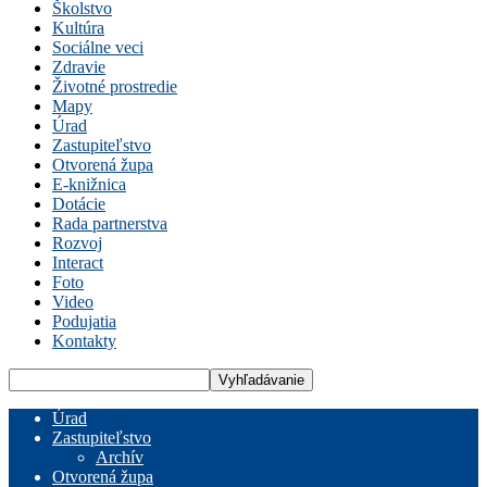
Školstvo
Kultúra
Sociálne veci
Zdravie
Životné prostredie
Mapy
Úrad
Zastupiteľstvo
Otvorená župa
E-knižnica
Dotácie
Rada partnerstva
Rozvoj
Interact
Foto
Video
Podujatia
Kontakty
Úrad
Zastupiteľstvo
Archív
Otvorená župa