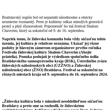
Bratislavský región bol od nepamäti národnostne a etnicky
nesmierne rozmanitý. Preto je kultúrny odkaz minulých generácií
pestrý a plný rôznorodosti. Pripomenúť ho má festival Shalom
Chaverim, ktorý sa uskutoční od 9. do 16. septembra.
Napriek tomu, že židovská komunita bola vždy súčasťou tohto
územia, jej kultúra je relatívne neznáma. Ukázať jej rôzne
podoby je hlavným zámerom organizátorov prvého ročníka
Festivalu židovskej kultúry Shalom Chaverim (Ahojte
priatelia). Ponuka podujatí je výsledkom spoločného úsilia
Bratislavského samosprávneho kraja (BSK), Ústredného zväzu
židovských náboženských obcí (ÚZŽNO) a Židovskej
náboženskej obce (ŽNO) Bratislava. Festival sa uskutoční na
rôznych miestach kraja od 9. septembra do 16. septembra 2024.
„Židovská kultúra bola v minulosti neoddeliteľnou súčasťou
Bratislavy a preto sme sa rozhodli, že židovskému