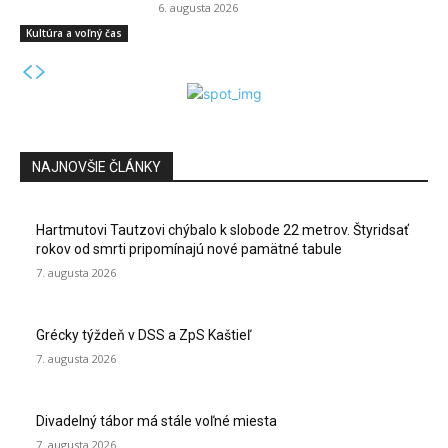
6. augusta 2026
Kultúra a voľný čas
NAJNOVŠIE ČLÁNKY
Hartmutovi Tautzovi chýbalo k slobode 22 metrov. Štyridsať
rokov od smrti pripomínajú nové pamätné tabule
7. augusta 2026
Grécky týždeň v DSS a ZpS Kaštieľ
7. augusta 2026
Divadelný tábor má stále voľné miesta
7. augusta 2026