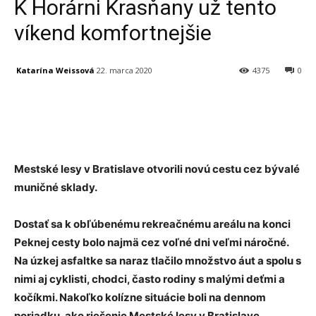
K Horárni Krasňany už tento
víkend komfortnejšie
Katarína Weissová
22. marca 2020
4375
0
Facebook
X
Linkedin
Tumblr
Mestské lesy v Bratislave otvorili novú cestu cez bývalé
muničné sklady.
Dostať sa k obľúbenému rekreačnému areálu na konci
Peknej cesty bolo najmä cez voľné dni veľmi náročné.
Na úzkej asfaltke sa naraz tlačilo množstvo áut a spolu s
nimi aj cyklisti, chodci, často rodiny s malými deťmi a
kočíkmi. Nakoľko kolízne situácie boli na dennom
poriadku, ako riešenie Mestské lesy v Bratislave