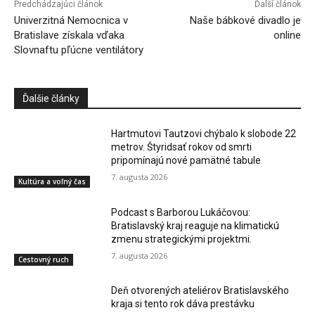
Predchádzajúci článok
Ďalší článok
Univerzitná Nemocnica v
Naše bábkové divadlo je
Bratislave získala vďaka
online
Slovnaftu pľúcne ventilátory
Ďalšie články
Hartmutovi Tautzovi chýbalo k slobode 22
metrov. Štyridsať rokov od smrti
pripomínajú nové pamätné tabule
7. augusta 2026
Kultúra a voľný čas
Podcast s Barborou Lukáčovou:
Bratislavský kraj reaguje na klimatickú
zmenu strategickými projektmi.
7. augusta 2026
Cestovný ruch
Deň otvorených ateliérov Bratislavského
kraja si tento rok dáva prestávku