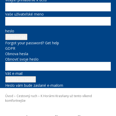
Vaše užívateľské meno
heslo
Forgot your password? Get help
GDPR
Obnova hesla
Obnoviť svoje heslo
Váš e-mail
Heslo vám bude zaslané e-mailom
Úvod
Cestovný ruch
K Horárni Krasňany už tento víkend
komfortnejšie
Cestovný ruch
Doprava
Kultúra a voľný čas
Novinky zo župy
Zdravie