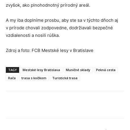
zvyšok, ako plnohodnotný prírodný areál.
A my iba doplníme prosbu, aby ste sa v týchto dňoch aj
v prírode chovali zodpovedne, dodržiavali bezpečné
vzdialenosti a nosili rúška.
Zdroj a foto: FCB Mestské lesy v Bratislave
TAGY
Mestské lesy Bratislava
Muničné sklady
Pekná cesta
Rača
trasa s kočíkom
Turistická trasa
Facebook
X
Linkedin
Tumblr