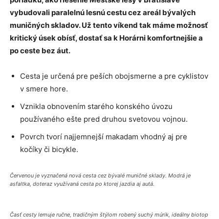
vybudovali paralelnú lesnú cestu cez areál bývalých
muničných skladov. Už tento víkend tak máme možnosť
kritický úsek obísť, dostať sa k Horárni komfortnejšie a
po ceste bez áut.
Cesta je určená pre peších obojsmerne a pre cyklistov
v smere hore.
Vznikla obnovením starého konského úvozu
používaného ešte pred druhou svetovou vojnou.
Povrch tvorí najjemnejší makadam vhodný aj pre
kočíky či bicykle.
Červenou je vyznačená nová cesta cez bývalé muničné sklady. Modrá je
asfaltka, doteraz využívaná cesta po ktorej jazdia aj autá.
Časť cesty lemuje ručne, tradičným štýlom robený suchý múrik, ideálny biotop