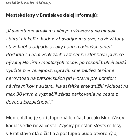
pre jašterice aj lesné jahody.
Mestské lesy v Bratislave ďalej informujú:
„V samotnom areáli muničných skladov sme museli
zbúrať niekoľko budov v havarijnom stave, odviezť tony
stavebného odpadu a roky nahromadených smetí.
Podarilo sa nám však zachovať cenné klenbové pivnice
bývalej Horárne mestských lesov, po rekonštrukcii budú
využité pre verejnosť. Upravili sme taktiež terénne
nerovnosti na parkoviskách pri Horárni pre komfort
návštevníkov s autami. Na asfaltke sme znížili rýchlosť na
max 30 km/h a vyznačili zákaz parkovania na ceste z
dôvodu bezpečnosti.“
Momentálne je sprístupnená len časť areálu Muničákov
kadiaľ vedie nová cesta. Zvyšný priestor Mestské lesy
v Bratislave stále čistia a postupne bude otvorený aj