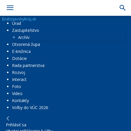
Bratislavskykraj.sk
Úrad
Zastupiteľstvo
Archív
Otvorená župa
E-knižnica
Dotácie
Rada partnerstva
Rozvoj
Interact
Foto
Video
Kontakty
Voľby do VÚC 2026
Prihlásiť sa
Vitajte! prihlásenie k účtu