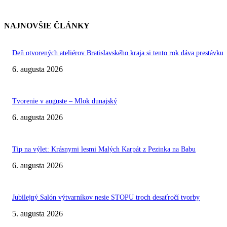
NAJNOVŠIE ČLÁNKY
Deň otvorených ateliérov Bratislavského kraja si tento rok dáva prestávku
6. augusta 2026
Tvorenie v auguste – Mlok dunajský
6. augusta 2026
Tip na výlet: Krásnymi lesmi Malých Karpát z Pezinka na Babu
6. augusta 2026
Jubilejný Salón výtvarníkov nesie STOPU troch desaťročí tvorby
5. augusta 2026