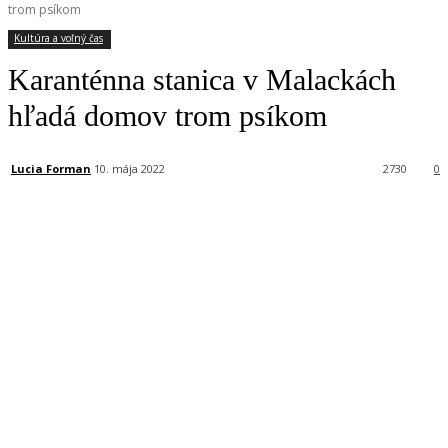
trom psíkom
Kultúra a voľný čas
Karanténna stanica v Malackách
hľadá domov trom psíkom
Lucia Forman
10. mája 2022
2730
0
Facebook
X
Linkedin
Tumblr