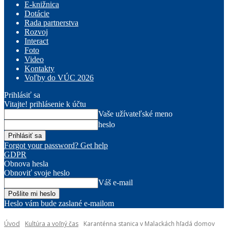
E-knižnica
Dotácie
Rada partnerstva
Rozvoj
Interact
Foto
Video
Kontakty
Voľby do VÚC 2026
Prihlásiť sa
Vitajte! prihlásenie k účtu
Vaše užívateľské meno
heslo
Forgot your password? Get help
GDPR
Obnova hesla
Obnoviť svoje heslo
Váš e-mail
Heslo vám bude zaslané e-mailom
Úvod
Kultúra a voľný čas
Karanténna stanica v Malackách hľadá domov