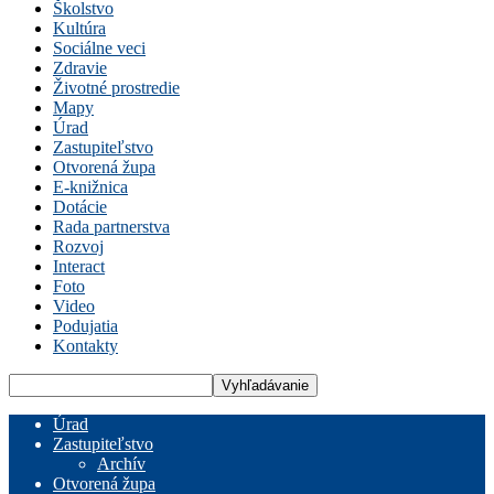
Školstvo
Kultúra
Sociálne veci
Zdravie
Životné prostredie
Mapy
Úrad
Zastupiteľstvo
Otvorená župa
E-knižnica
Dotácie
Rada partnerstva
Rozvoj
Interact
Foto
Video
Podujatia
Kontakty
Úrad
Zastupiteľstvo
Archív
Otvorená župa