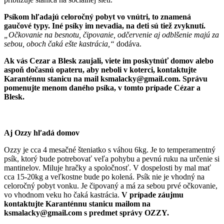
Psíkom hľadajú celoročný pobyt vo vnútri, to znamená
gaučové typy. Iné psíky im nevadia, na deti sú tiež zvyknutí.
„Očkovanie na besnotu, čipovanie, odčervenie aj odblšenie majú za
sebou, oboch čaká ešte kastrácia,“
dodáva.
Ak vás Cezar a Blesk zaujali, viete im poskytnúť domov alebo
aspoň dočasnú opateru, aby neboli v koterci, kontaktujte
Karanténnu stanicu na mail ksmalacky@gmail.com. Správu
pomenujte menom daného psíka, v tomto prípade Cézar a
Blesk.
Aj Ozzy hľadá domov
Ozzy je cca 4 mesačné šteniatko s váhou 6kg. Je to temperamentný
psík, ktorý bude potrebovať veľa pohybu a pevnú ruku na určenie si
mantinelov. Miluje hračky a spoločnosť. V dospelosti by mal mať
cca 15-20kg a veľkostne bude po kolená. Psík nie je vhodný na
celoročný pobyt vonku. Je čipovaný a má za sebou prvé očkovanie,
vo vhodnom veku ho čaká kastrácia.
V prípade záujmu
kontaktujte Karanténnu stanicu mailom na
ksmalacky@gmail.com s predmet správy OZZY.