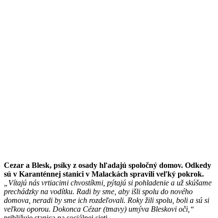
Cezar a Blesk, psíky z osady hľadajú spoločný domov. Odkedy
sú v Karanténnej stanici v Malackách spravili veľký pokrok.
„Vítajú nás vrtiacimi chvostíkmi, pýtajú si pohladenie a už skúšame
prechádzky na vodítku. Radi by sme, aby išli spolu do nového
domova, neradi by sme ich rozdeľovali. Roky žili spolu, boli a sú si
veľkou oporou. Dokonca Cézar (tmavy) umýva Bleskovi oči,“
približuje stanica na sociálnej sieti.