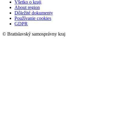
Všetko o kraji
About region
Dôležité dokumenty
Používanie cookies
GDPR
© Bratislavský samosprávny kraj