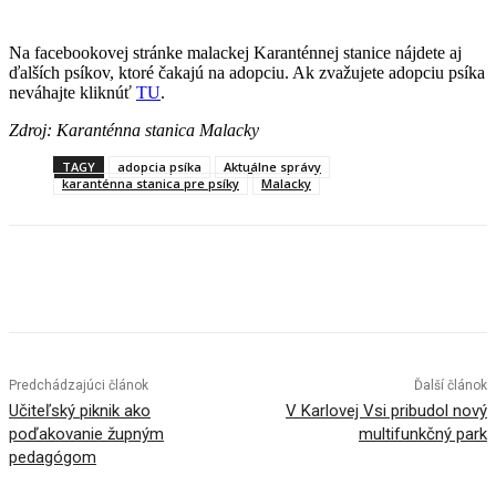
Na facebookovej stránke malackej Karanténnej stanice nájdete aj
ďalších psíkov, ktoré čakajú na adopciu. Ak zvažujete adopciu psíka
neváhajte kliknúť
TU
.
Zdroj: Karanténna stanica Malacky
TAGY
adopcia psíka
Aktuálne správy
karanténna stanica pre psíky
Malacky
Facebook
X
Linkedin
Tumblr
Predchádzajúci článok
Ďalší článok
Učiteľský piknik ako
V Karlovej Vsi pribudol nový
poďakovanie župným
multifunkčný park
pedagógom