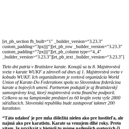
[et_pb_section fb_built=“1″ _builder_version=“3.23.3″
custom_padding=“3px|||||“][et_pb_row _builder_version=“3.23.3″
custom_padding=“7px|||||“][et_pb_column type=“4_4″
_builder_version=“3.23.3″][et_pb_text _builder_version=“3.23.3″]
Tieto dni patria v Bratislave karate. Konajú sa tu 8. Majstrovstvá
sveta v karate WUKF a zároveň od dnes aj 1. Majstrovstvá sveta v
kobudo WUKF. Ich organizátorom je
svetová organizácia World
Union of Karate-Do Federations spolu so
Slovenskou federáciou
karate a bojových umení
. Partnerom podujatí je aj Bratislavský
samosprávny kraj, ktorý majstrovstvá sveta finančne podporil.
Celkovo sa na šampionáte predstaví zo 60 krajín sveta vyše 2800
súťažiacich. Slovenskú republiku bude zastupovať takmer 200
karatistov.
“Táto udalosť je pre mňa dôležitá nielen ako pre hostiteľa, ale
najmä ako pre karatistu. Karate sa venujem dlhé roky. Preto
vítam, že
prvýkrát v histórii tu máme najlepších svetových či