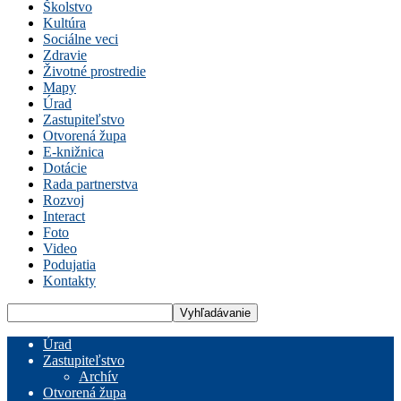
Školstvo
Kultúra
Sociálne veci
Zdravie
Životné prostredie
Mapy
Úrad
Zastupiteľstvo
Otvorená župa
E-knižnica
Dotácie
Rada partnerstva
Rozvoj
Interact
Foto
Video
Podujatia
Kontakty
Úrad
Zastupiteľstvo
Archív
Otvorená župa