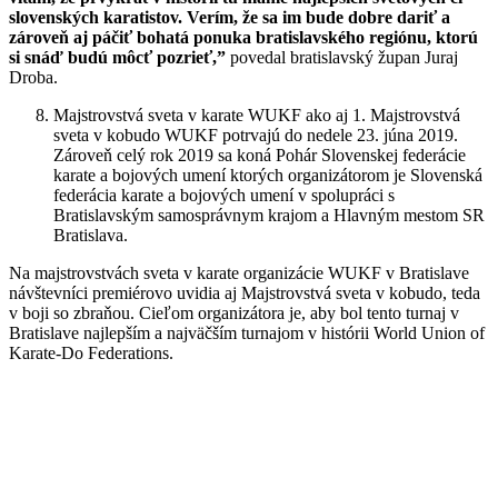
slovenských karatistov. Verím, že sa im bude dobre dariť a
zároveň aj páčiť bohatá ponuka bratislavského regiónu, ktorú
si snáď budú môcť pozrieť,”
povedal bratislavský župan Juraj
Droba.
Majstrovstvá sveta v karate WUKF ako aj 1. Majstrovstvá
sveta v kobudo WUKF potrvajú do nedele 23. júna 2019.
Zároveň celý rok 2019 sa koná Pohár Slovenskej federácie
karate a bojových umení ktorých organizátorom je Slovenská
federácia karate a bojových umení v spolupráci s
Bratislavským samosprávnym krajom a Hlavným mestom SR
Bratislava.
Na majstrovstvách sveta v karate organizácie WUKF v Bratislave
návštevníci premiérovo uvidia aj Majstrovstvá sveta v kobudo, teda
v boji so zbraňou. Cieľom organizátora je, aby bol tento turnaj v
Bratislave najlepším a najväčším turnajom v histórii World Union of
Karate-Do Federations.