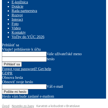
E-knižnica
Dotácie
Rada partnerstva
Rozvoj
Interact
Foto
Video
Kontakty
Voľby do VÚC 2026
Prihlásiť sa
Vitajte! prihlásenie k účtu
Vaše užívateľské meno
heslo
Forgot your password? Get help
GDPR
Obnova hesla
Obnoviť svoje heslo
Váš e-mail
Heslo vám bude zaslané e-mailom
Úvod
Novinky zo župy
Karatisti a kobudisti v Bratislave