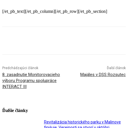
[/et_pb_text][/et_pb_column][/et_pb_row][/et_pb_section]
Facebook
X
Linkedin
Tumblr
Predchádzajúci článok
Ďalší článok
8. zasadnutie Monitorovacieho
Majáles v DSS Rozsutec
výboru Programu spolupráce
INTERACT III
Ďalšie články
Revitalizácia historického parku v Malinove
finišuje. Verejnosti sa otvorí v októbri