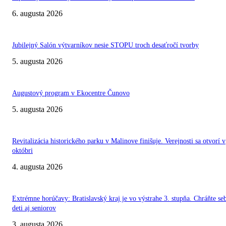
6. augusta 2026
Jubilejný Salón výtvarníkov nesie STOPU troch desaťročí tvorby
5. augusta 2026
Augustový program v Ekocentre Čunovo
5. augusta 2026
Revitalizácia historického parku v Malinove finišuje. Verejnosti sa otvorí v
októbri
4. augusta 2026
Extrémne horúčavy: Bratislavský kraj je vo výstrahe 3. stupňa. Chráňte se
deti aj seniorov
3. augusta 2026