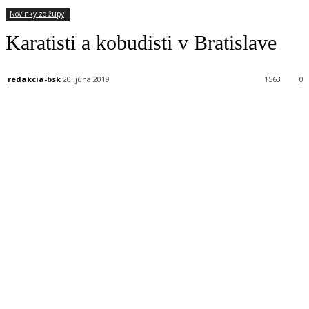
Novinky zo župy
Karatisti a kobudisti v Bratislave
redakcia-bsk
20. júna 2019
1563
0
Facebook
X
Linkedin
Tumblr