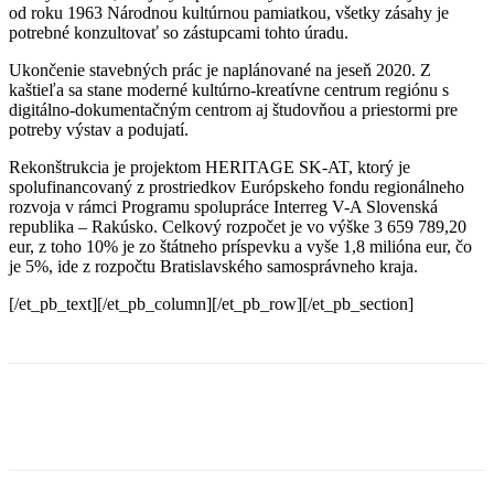
od roku 1963 Národnou kultúrnou pamiatkou, všetky zásahy je
potrebné konzultovať so zástupcami tohto úradu.
Ukončenie stavebných prác je naplánované na jeseň 2020. Z
kaštieľa sa stane moderné kultúrno-kreatívne centrum regiónu s
digitálno-dokumentačným centrom aj študovňou a priestormi pre
potreby výstav a podujatí.
Rekonštrukcia je projektom HERITAGE SK-AT, ktorý je
spolufinancovaný z prostriedkov Európskeho fondu regionálneho
rozvoja v rámci Programu spolupráce Interreg V-A Slovenská
republika – Rakúsko. Celkový rozpočet je vo výške 3 659 789,20
eur, z toho 10% je zo štátneho príspevku a
vyše 1,8 milióna eur,
čo
je 5%, ide z rozpočtu Bratislavského samosprávneho kraja.
[/et_pb_text][/et_pb_column][/et_pb_row][/et_pb_section]
Facebook
X
Linkedin
Tumblr