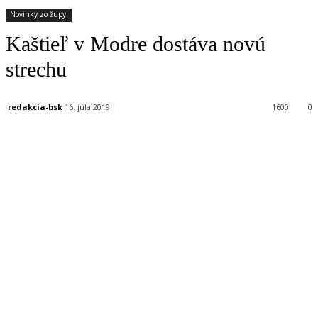
Novinky zo župy
Kaštieľ v Modre dostáva novú
strechu
redakcia-bsk
16. júla 2019
1600
0
Facebook
X
Linkedin
Tumblr