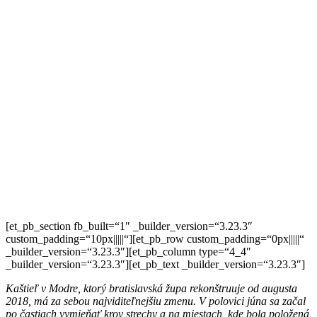
[et_pb_section fb_built=“1″ _builder_version=“3.23.3″
custom_padding=“10px|||||“][et_pb_row custom_padding=“0px|||||“
_builder_version=“3.23.3″][et_pb_column type=“4_4″
_builder_version=“3.23.3″][et_pb_text _builder_version=“3.23.3″]
Kaštieľ v Modre, ktorý bratislavská župa rekonštruuje od augusta
2018, má za sebou najviditeľnejšiu zmenu. V polovici júna sa začal
po častiach vymieňať krov strechy a na miestach, kde bola položená