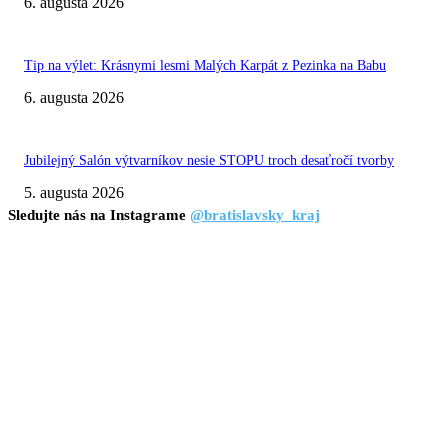
6. augusta 2026
Tip na výlet: Krásnymi lesmi Malých Karpát z Pezinka na Babu
6. augusta 2026
Jubilejný Salón výtvarníkov nesie STOPU troch desaťročí tvorby
5. augusta 2026
Sledujte nás na Instagrame
@bratislavsky_kraj