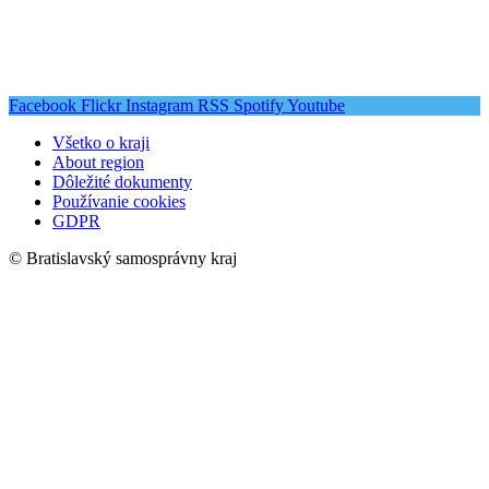
Facebook
Flickr
Instagram
RSS
Spotify
Youtube
Všetko o kraji
About region
Dôležité dokumenty
Používanie cookies
GDPR
© Bratislavský samosprávny kraj