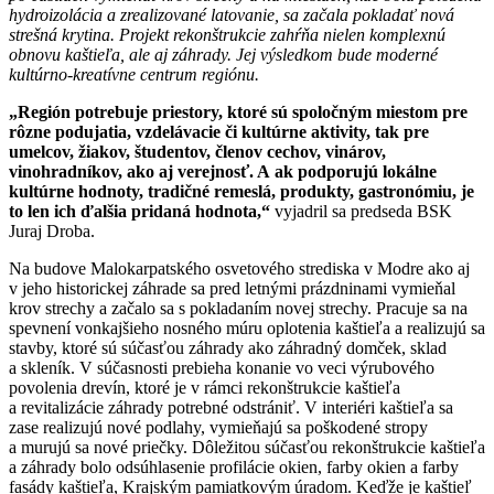
hydroizolácia a zrealizované latovanie, sa začala pokladať nová
strešná krytina. Projekt rekonštrukcie zahŕňa nielen
komplexnú
obnovu kaštieľa, ale aj záhrady. Jej výsledkom bude m
oderné
kultúrno-kreatívne centrum regiónu.
„Región potrebuje priestory, ktoré sú spoločným miestom pre
rôzne podujatia, vzdelávacie či kultúrne aktivity, tak pre
umelcov, žiakov, študentov, členov cechov, vinárov,
vinohradníkov, ako aj verejnosť. A ak
podporujú lokálne
kultúrne hodnoty, tradičné remeslá, produkty, gastronómiu, je
to len ich ďalšia pridaná hodnota,“
vyjadril sa predseda BSK
Juraj Droba.
Na budove Malokarpatského osvetového strediska v Modre ako aj
v jeho historickej záhrade sa pred letnými prázdninami vymieňal
krov strechy a začalo sa s pokladaním novej strechy. Pracuje sa na
spevnení vonkajšieho nosného múru oplotenia kaštieľa a realizujú sa
stavby, ktoré sú súčasťou záhrady ako záhradný domček, sklad
a skleník. V súčasnosti prebieha konanie vo veci výrubového
povolenia drevín, ktoré je v rámci rekonštrukcie kaštieľa
a revitalizácie záhrady potrebné odstrániť. V interiéri kaštieľa sa
zase realizujú nové podlahy, vymieňajú sa poškodené stropy
a murujú sa nové priečky.
Dôležitou súčasťou rekonštrukcie kaštieľa
a záhrady bolo odsúhlasenie profilácie okien, farby okien a farby
fasády kaštieľa, Krajským pamiatkovým úradom. Keďže je kaštieľ