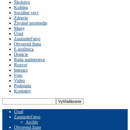
Školstvo
Kultúra
Sociálne veci
Zdravie
Životné prostredie
Mapy
Úrad
Zastupiteľstvo
Otvorená župa
E-knižnica
Dotácie
Rada partnerstva
Rozvoj
Interact
Foto
Video
Podujatia
Kontakty
Úrad
Zastupiteľstvo
Archív
Otvorená župa