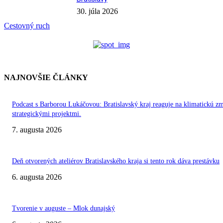
30. júla 2026
Cestovný ruch
NAJNOVŠIE ČLÁNKY
Podcast s Barborou Lukáčovou: Bratislavský kraj reaguje na klimatickú z
strategickými projektmi.
7. augusta 2026
Deň otvorených ateliérov Bratislavského kraja si tento rok dáva prestávku
6. augusta 2026
Tvorenie v auguste – Mlok dunajský