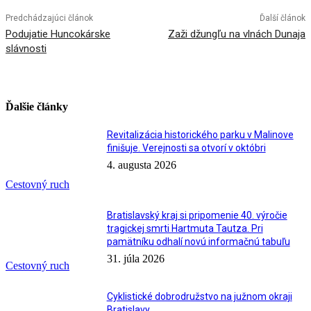
Predchádzajúci článok
Ďalší článok
Podujatie Huncokárske
Zaži džungľu na vlnách Dunaja
slávnosti
Ďalšie články
Revitalizácia historického parku v Malinove
finišuje. Verejnosti sa otvorí v októbri
4. augusta 2026
Cestovný ruch
Bratislavský kraj si pripomenie 40. výročie
tragickej smrti Hartmuta Tautza. Pri
pamätníku odhalí novú informačnú tabuľu
31. júla 2026
Cestovný ruch
Cyklistické dobrodružstvo na južnom okraji
Bratislavy