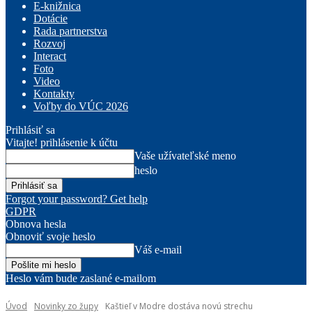
E-knižnica
Dotácie
Rada partnerstva
Rozvoj
Interact
Foto
Video
Kontakty
Voľby do VÚC 2026
Prihlásiť sa
Vitajte! prihlásenie k účtu
Vaše užívateľské meno
heslo
Forgot your password? Get help
GDPR
Obnova hesla
Obnoviť svoje heslo
Váš e-mail
Heslo vám bude zaslané e-mailom
Úvod
Novinky zo župy
Kaštieľ v Modre dostáva novú strechu