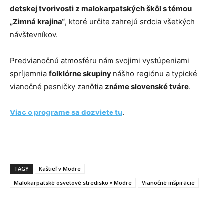
detskej tvorivosti z malokarpatských škôl s témou
„Zimná krajina“
, ktoré určite zahrejú srdcia všetkých
návštevníkov.
Predvianočnú atmosféru nám svojimi vystúpeniami
spríjemnia
folklórne skupiny
nášho regiónu a typické
vianočné pesničky zanôtia
známe slovenské tváre
.
Viac o programe sa dozviete tu
.
TAGY
Kaštieľ v Modre
Malokarpatské osvetové stredisko v Modre
Vianočné inšpirácie