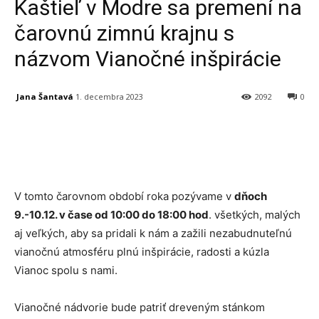
Kaštieľ v Modre sa premení na
čarovnú zimnú krajnu s
názvom Vianočné inšpirácie
Jana Šantavá
1. decembra 2023
2092
0
Facebook
X
Linkedin
Tumblr
V tomto čarovnom období roka pozývame v
dňoch
9.-10.12. v čase od 10:00 do 18:00 hod
. všetkých, malých
aj veľkých, aby sa pridali k nám a zažili nezabudnuteľnú
vianočnú atmosféru plnú inšpirácie, radosti a kúzla
Vianoc spolu s nami.
Vianočné nádvorie bude patriť dreveným stánkom