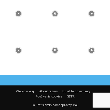
Facebook
Flickr
Instagram
RSS
Spotify
Youtube
Všetko o kraji
About region
Dôležité dokumenty
Používanie cookies
GDPR
© Bratislavský samosprávny kraj