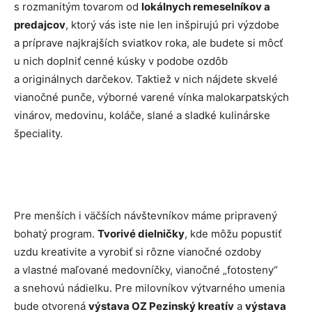
s rozmanitým tovarom od
lokálnych remeselníkov a
predajcov
, ktorý vás iste nie len inšpirujú pri výzdobe
a príprave najkrajších sviatkov roka, ale budete si môcť
u nich doplniť cenné kúsky v podobe ozdôb
a originálnych darčekov. Taktiež v nich nájdete skvelé
vianočné punče, výborné varené vínka malokarpatských
vinárov, medovinu, koláče, slané a sladké kulinárske
špeciality.
Pre menších i väčších návštevníkov máme pripravený
bohatý program.
Tvorivé dielničky
, kde môžu popustiť
uzdu kreativite a vyrobiť si rôzne vianočné ozdoby
a vlastné maľované medovníčky, vianočné „fotosteny“
a snehovú nádielku. Pre milovníkov výtvarného umenia
bude otvorená
výstava OZ Pezinský kreatív
a
výstava