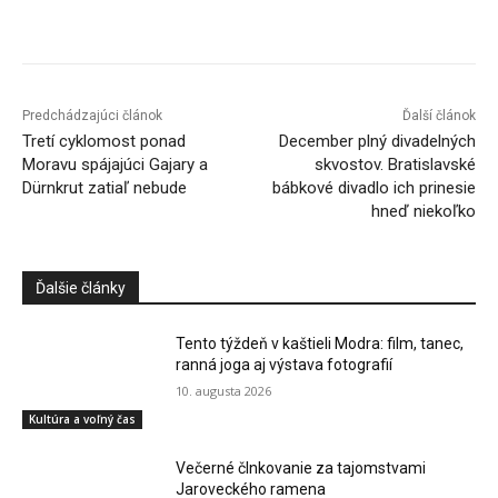
Facebook
X
Linkedin
Tumblr
Predchádzajúci článok
Ďalší článok
Tretí cyklomost ponad
December plný divadelných
Moravu spájajúci Gajary a
skvostov. Bratislavské
Dürnkrut zatiaľ nebude
bábkové divadlo ich prinesie
hneď niekoľko
Ďalšie články
Tento týždeň v kaštieli Modra: film, tanec,
ranná joga aj výstava fotografií
10. augusta 2026
Kultúra a voľný čas
Večerné člnkovanie za tajomstvami
Jaroveckého ramena