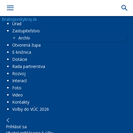
Bratislavskykraj.sk
Úrad
Zastupiteľstvo
Archív
Otvorená župa
E-knižnica
Dotácie
Rada partnerstva
Rozvoj
Interact
Foto
Video
Kontakty
Voľby do VÚC 2026
Prihlásiť sa
Vitajte! prihlásenie k účtu