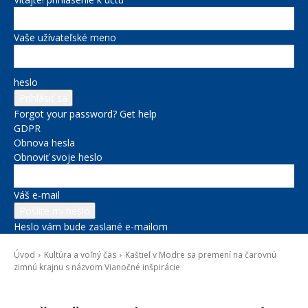
Vaše užívateľské meno
heslo
Forgot your password? Get help
GDPR
Obnova hesla
Obnoviť svoje heslo
Váš e-mail
Heslo vám bude zaslané e-mailom
Úvod
Kultúra a voľný čas
Kaštieľ v Modre sa premení na čarovnú
zimnú krajnu s názvom Vianočné inšpirácie
Kultúra a voľný čas
Novinky zo župy