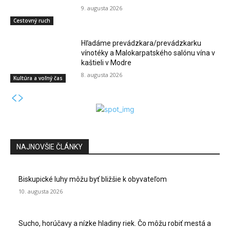
9. augusta 2026
Cestovný ruch
Hľadáme prevádzkara/prevádzkarku
vínotéky a Malokarpatského salónu vína v
kaštieli v Modre
8. augusta 2026
Kultúra a voľný čas
NAJNOVŠIE ČLÁNKY
Biskupické luhy môžu byť bližšie k obyvateľom
10. augusta 2026
Sucho, horúčavy a nízke hladiny riek. Čo môžu robiť mestá a