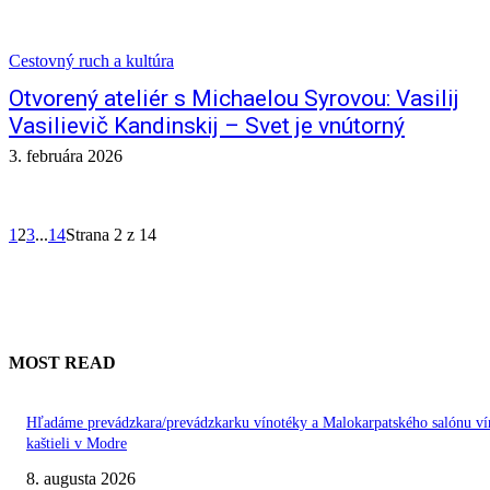
Cestovný ruch a kultúra
Otvorený ateliér s Michaelou Syrovou: Vasilij
Vasilievič Kandinskij – Svet je vnútorný
3. februára 2026
1
2
3
...
14
Strana 2 z 14
MOST READ
Hľadáme prevádzkara/prevádzkarku vínotéky a Malokarpatského salónu ví
kaštieli v Modre
8. augusta 2026