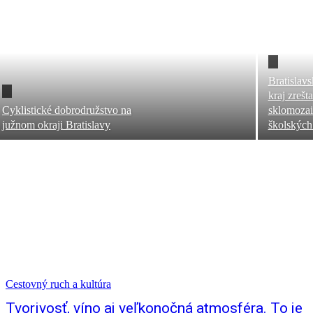
Bratislav
kraj zrešt
Cyklistické dobrodružstvo na
sklomozai
južnom okraji Bratislavy
školskýc
Cestovný ruch a kultúra
Tvorivosť, víno aj veľkonočná atmosféra. To je