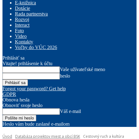
E-knižnica
Dotácie
Rada partnerstva
Rozvoj
Interact
Foto
Video
Kontakty
Voľby do VÚC 2026
Prihlásiť sa
Vitajte! prihlásenie k účtu
Vaše užívateľské meno
heslo
Forgot your password? Get help
GDPR
Obnova hesla
Obnoviť svoje heslo
Váš e-mail
Heslo vám bude zaslané e-mailom
Úvod
Databáza projektov miest a obcí BSK
Cestovný ruch a kultúra