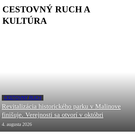
CESTOVNÝ RUCH A
KULTÚRA
CESTOVNÝ RUCH
Revitalizácia historického parku v Malinove
finišuje. Verejnosti sa otvorí v októbri
4. augusta 2026