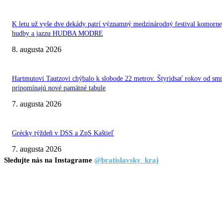
K letu už vyše dve dekády patrí významný medzinárodný festival komorne
hudby a jazzu HUDBA MODRE
8. augusta 2026
Hartmutovi Tautzovi chýbalo k slobode 22 metrov. Štyridsať rokov od smr
pripomínajú nové pamätné tabule
7. augusta 2026
Grécky týždeň v DSS a ZpS Kaštieľ
7. augusta 2026
Sledujte nás na Instagrame
@bratislavsky_kraj