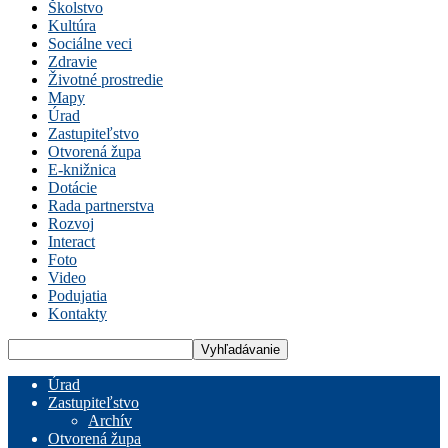
Školstvo
Kultúra
Sociálne veci
Zdravie
Životné prostredie
Mapy
Úrad
Zastupiteľstvo
Otvorená župa
E-knižnica
Dotácie
Rada partnerstva
Rozvoj
Interact
Foto
Video
Podujatia
Kontakty
Úrad
Zastupiteľstvo
Archív
Otvorená župa