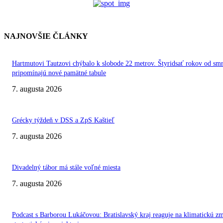
NAJNOVŠIE ČLÁNKY
Hartmutovi Tautzovi chýbalo k slobode 22 metrov. Štyridsať rokov od smr
pripomínajú nové pamätné tabule
7. augusta 2026
Grécky týždeň v DSS a ZpS Kaštieľ
7. augusta 2026
Divadelný tábor má stále voľné miesta
7. augusta 2026
Podcast s Barborou Lukáčovou: Bratislavský kraj reaguje na klimatickú z