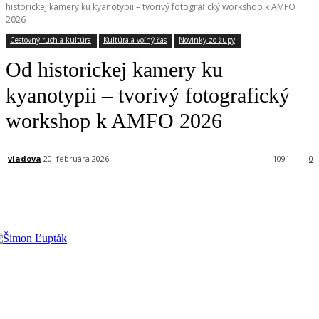
historickej kamery ku kyanotypii – tvorivý fotografický workshop k AMFO
2026
Cestovný ruch a kultúra
Kultúra a voľný čas
Novinky zo župy
Od historickej kamery ku
kyanotypii – tvorivý fotografický
workshop k AMFO 2026
vladova
20. februára 2026
1091
0
Facebook
X
Linkedin
Tumblr