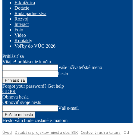
E-knižnica
Dotácie
Rada partnerstva
Rozvoj
Interact
Foto
Video
Kontakty
Voľby do VÚC 2026
Prihlásiť sa
Vitajte! prihlásenie k účtu
Vaše užívateľské meno
heslo
Forgot your password? Get help
GDPR
Obnova hesla
Obnoviť svoje heslo
Váš e-mail
Heslo vám bude zaslané e-mailom
Úvod
Databáza projektov miest a obcí BSK
Cestovný ruch a kultúra
Od