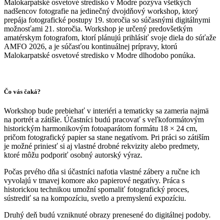
Malokarpatské osvetové stredisko v Modre pozýva všetkých
nadšencov fotografie na jedinečný dvojdňový workshop, ktorý
prepája fotografické postupy 19. storočia so súčasnými digitálnymi
možnosťami 21. storočia. Workshop je určený predovšetkým
amatérskym fotografom, ktorí plánujú prihlásiť svoje diela do súťaže
AMFO 2026, a je súčasťou kontinuálnej prípravy, ktorú
Malokarpatské osvetové stredisko v Modre dlhodobo ponúka.
Čo vás čaká?
Workshop bude prebiehať v interiéri a tematicky sa zameria najmä
na portrét a zátišie. Účastníci budú pracovať s veľkoformátovým
historickým harmonikovým fotoaparátom formátu 18 × 24 cm,
pričom fotografický papier sa stane negatívom. Pri práci so zátiším
je možné priniesť si aj vlastné drobné rekvizity alebo predmety,
ktoré môžu podporiť osobný autorský výraz.
Počas prvého dňa si účastníci nafotia vlastné zábery a ručne ich
vyvolajú v tmavej komore ako papierové negatívy. Práca s
historickou technikou umožní spomaliť fotografický proces,
sústrediť sa na kompozíciu, svetlo a premyslenú expozíciu.
Druhý deň budú vzniknuté obrazy prenesené do digitálnej podoby.