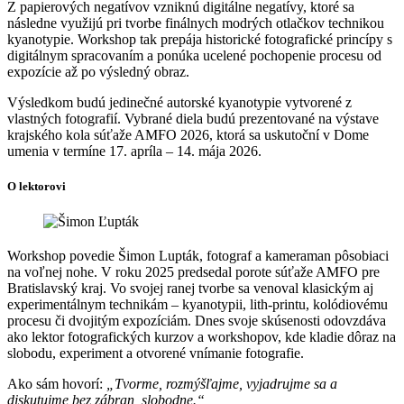
Z papierových negatívov vzniknú digitálne negatívy, ktoré sa
následne využijú pri tvorbe finálnych modrých otlačkov technikou
kyanotypie. Workshop tak prepája historické fotografické princípy s
digitálnym spracovaním a ponúka ucelené pochopenie procesu od
expozície až po výsledný obraz.
Výsledkom budú jedinečné autorské kyanotypie vytvorené z
vlastných fotografií. Vybrané diela budú prezentované na výstave
krajského kola súťaže AMFO 2026, ktorá sa uskutoční v Dome
umenia v termíne 17. apríla – 14. mája 2026.
O lektorovi
Workshop povedie Šimon Lupták, fotograf a kameraman pôsobiaci
na voľnej nohe. V roku 2025 predsedal porote súťaže AMFO pre
Bratislavský kraj. Vo svojej ranej tvorbe sa venoval klasickým aj
experimentálnym technikám – kyanotypii, lith-printu, kolódiovému
procesu či dvojitým expozíciám. Dnes svoje skúsenosti odovzdáva
ako lektor fotografických kurzov a workshopov, kde kladie dôraz na
slobodu, experiment a otvorené vnímanie fotografie.
Ako sám hovorí:
„Tvorme, rozmýšľajme, vyjadrujme sa a
diskutujme bez zábran, slobodne.“