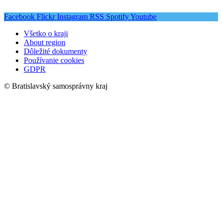
Facebook
Flickr
Instagram
RSS
Spotify
Youtube
Všetko o kraji
About region
Dôležité dokumenty
Používanie cookies
GDPR
© Bratislavský samosprávny kraj