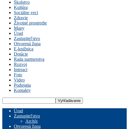
Školstvo
Kultúra
Sociálne veci
Zdravie
Životné prostredie
Mapy
Úrad
Zastupiteľstvo
Otvorená župa
E-knižnica
Dotácie
Rada partnerstva
Rozvoj
Interact
Foto
Video
Podujatia
Kontakty
Úrad
Zastupiteľstvo
Archív
Otvorená župa