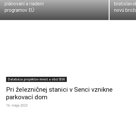
plánovaní a riadení
bratislav
programov EÚ
novú brož
Databáza projektov miest a obcí BSK
Pri železničnej stanici v Senci vznikne
parkovací dom
16. mája 2023