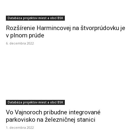
Databáza projektov miest a obcí BSK
Rozšírenie Harmincovej na štvorprúdovku je
v plnom prúde
6. decembra 2022
Databáza projektov miest a obcí BSK
Vo Vajnoroch pribudne integrované
parkovisko na železničnej stanici
1. decembra 2022