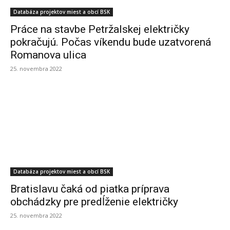
Databáza projektov miest a obcí BSK
Práce na stavbe Petržalskej električky
pokračujú. Počas víkendu bude uzatvorená
Romanova ulica
25. novembra 2022
Databáza projektov miest a obcí BSK
Bratislavu čaká od piatka príprava
obchádzky pre predĺženie električky
25. novembra 2022