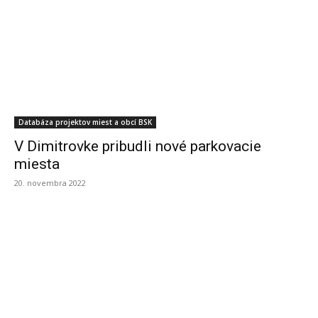
Databáza projektov miest a obcí BSK
V Dimitrovke pribudli nové parkovacie
miesta
20. novembra 2022