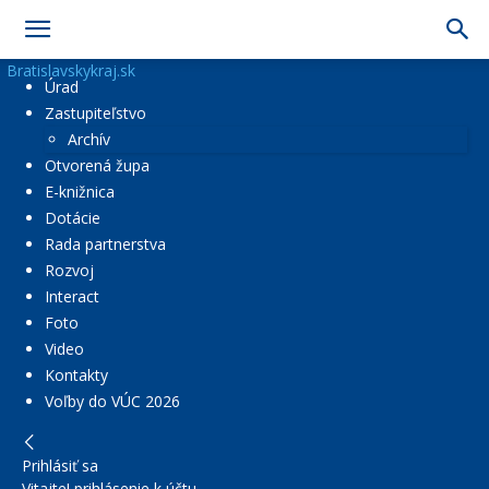
Bratislavskykraj.sk
Úrad
Zastupiteľstvo
Archív
Otvorená župa
E-knižnica
Dotácie
Rada partnerstva
Rozvoj
Interact
Foto
Video
Kontakty
Voľby do VÚC 2026
Prihlásiť sa
Vitajte! prihlásenie k účtu