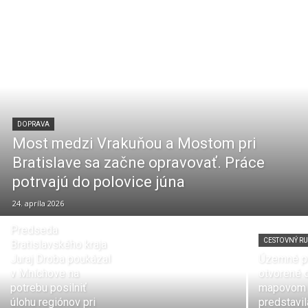
DOPRAVA
Most medzi Vrakuňou a Mostom pri
Bratislave sa začne opravovať. Práce
potrvajú do polovice júna
24. apríla 2026
DOPRAVA
Predseda
CESTOVNÝ RU
Bratislavského kraja
Juraj Droba poukázal
Územné pl
v Mníchove na
otvorené 
potrebu posilniť
mapovom p
úlohu regiónov pri
predstavil