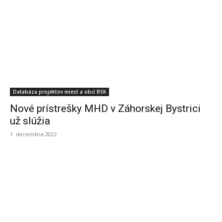
Databáza projektov miest a obcí BSK
Nové prístrešky MHD v Záhorskej Bystrici
už slúžia
1. decembra 2022