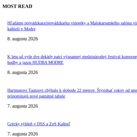
MOST READ
Hľadáme prevádzkara/prevádzkarku vínotéky a Malokarpatského salónu ví
kaštieli v Modre
8. augusta 2026
K letu už vyše dve dekády patrí významný medzinárodný festival komorne
hudby a jazzu HUDBA MODRE
8. augusta 2026
Hartmutovi Tautzovi chýbalo k slobode 22 metrov. Štyridsať rokov od smr
pripomínajú nové pamätné tabule
7. augusta 2026
Grécky týždeň v DSS a ZpS Kaštieľ
7. augusta 2026