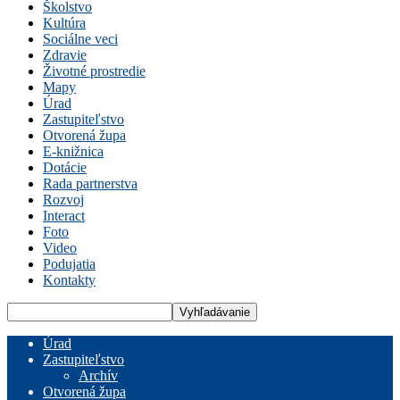
Školstvo
Kultúra
Sociálne veci
Zdravie
Životné prostredie
Mapy
Úrad
Zastupiteľstvo
Otvorená župa
E-knižnica
Dotácie
Rada partnerstva
Rozvoj
Interact
Foto
Video
Podujatia
Kontakty
Úrad
Zastupiteľstvo
Archív
Otvorená župa