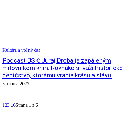
Kultúra a voľný čas
Podcast BSK: Juraj Droba je zapáleným
milovníkom kníh. Rovnako si váži historické
dedičstvo, ktorému vracia krásu a slávu.
3. marca 2025
1
2
3
...
6
Strana 1 z 6