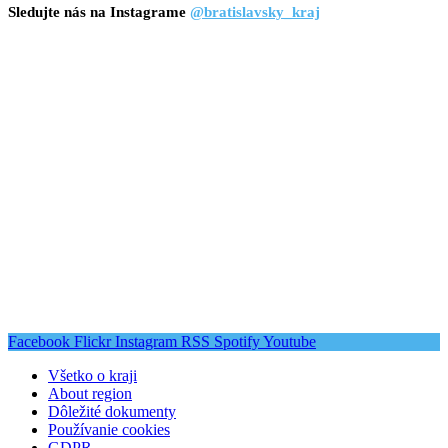
Sledujte nás na Instagrame
@bratislavsky_kraj
Facebook
Flickr
Instagram
RSS
Spotify
Youtube
Všetko o kraji
About region
Dôležité dokumenty
Používanie cookies
GDPR