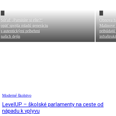
Súťaž „Pamätáte si ešte?“
Obnova hi
opäť spojila mladú generáciu
Malinove 
s autentickými príbehmi
pribúdajú
našich dejín
infraštruk
Moderné školstvo
LevelUP – školské parlamenty na ceste od
nápadu k vplyvu