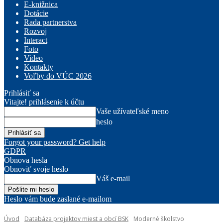
E-knižnica
Dotácie
Rada partnerstva
Rozvoj
Interact
Foto
Video
Kontakty
Voľby do VÚC 2026
Prihlásiť sa
Vitajte! prihlásenie k účtu
Vaše užívateľské meno
heslo
Forgot your password? Get help
GDPR
Obnova hesla
Obnoviť svoje heslo
Váš e-mail
Heslo vám bude zaslané e-mailom
Úvod
Databáza projektov miest a obcí BSK
Moderné školstvo