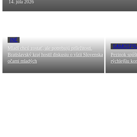
14. júla 2026
INÉ
SAMOSPR
Mladí chcú zostať, ale potrebujú príležitosti.
Bratislavský kraj hostil diskusiu o vízii Slovenska
Pezinok spú
očami mladých
rýchlejšiu k