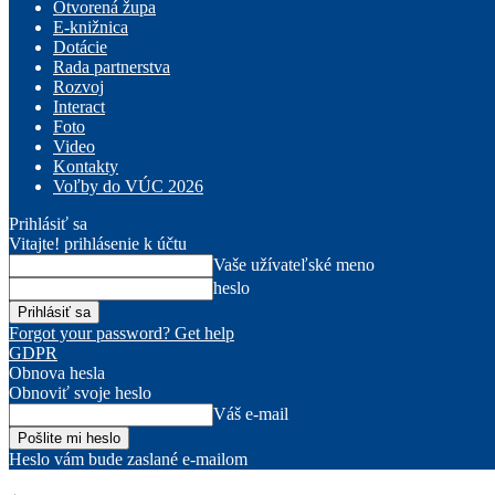
Otvorená župa
E-knižnica
Dotácie
Rada partnerstva
Rozvoj
Interact
Foto
Video
Kontakty
Voľby do VÚC 2026
Prihlásiť sa
Vitajte! prihlásenie k účtu
Vaše užívateľské meno
heslo
Forgot your password? Get help
GDPR
Obnova hesla
Obnoviť svoje heslo
Váš e-mail
Heslo vám bude zaslané e-mailom