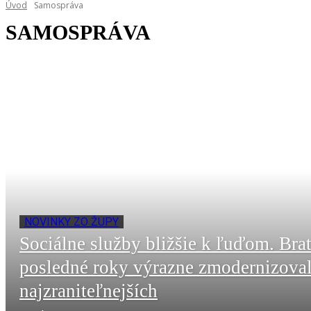
Úvod
Samospráva
SAMOSPRÁVA
NOVINKY ZO ŽUPY
Sociálne služby bližšie k ľuďom. Brat
posledné roky výrazne zmodernizoval 
najzraniteľnejších