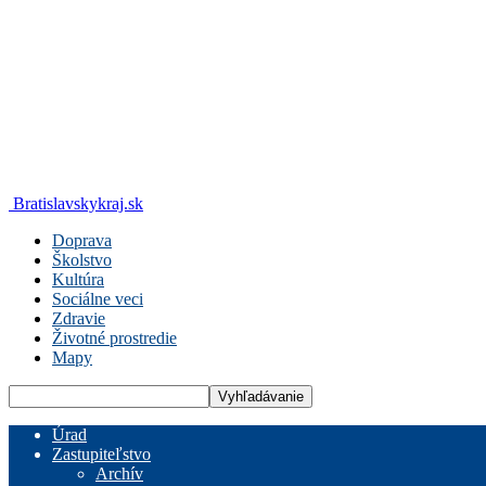
Bratislavskykraj.sk
Doprava
Školstvo
Kultúra
Sociálne veci
Zdravie
Životné prostredie
Mapy
Úrad
Zastupiteľstvo
Archív