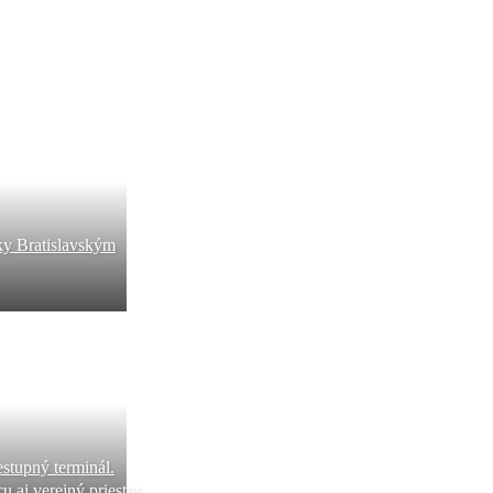
ky Bratislavským
stupný terminál.
u aj verejný priestor