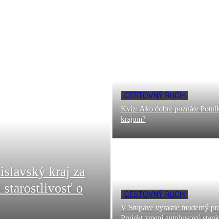
CESTOVNÝ RUCH
Kvíz: Ako dobre poznáte Potul
krajom?
islavský kraj za
starostlivosť o
CESTOVNÝ RUCH
V Stupave vyrastie moderný pre
Projekt zmení autobusovú stanic