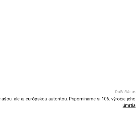
Ďalší článok
 našou, ale aj európskou autoritou. Pripomíname si 106. výročie jeho
úmrtia