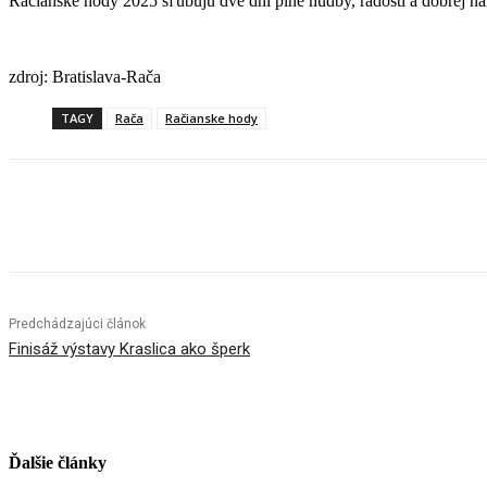
Račianske hody 2025 sľubujú dve dni plné hudby, radosti a dobrej ná
zdroj: Bratislava-Rača
TAGY
Rača
Račianske hody
Facebook
X
Linkedin
Tumblr
Predchádzajúci článok
Finisáž výstavy Kraslica ako šperk
Ďalšie články