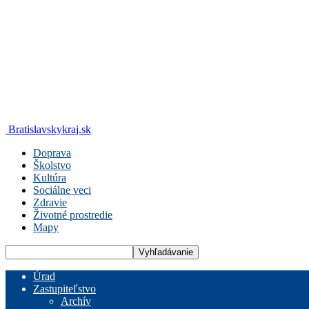
Bratislavskykraj.sk
Doprava
Školstvo
Kultúra
Sociálne veci
Zdravie
Životné prostredie
Mapy
Úrad
Zastupiteľstvo
Archív