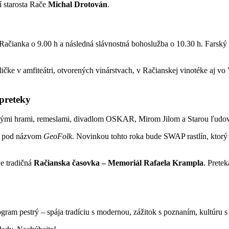
 starosta Rače
Michal Drotován
.
čianka o 9.00 h a následná slávnostná bohoslužba o 10.30 h. Farský 
čke v amfiteátri, otvorených vinárstvach, v Račianskej vinotéke aj vo
 preteky
kými hrami, remeslami, divadlom OSKAR, Mirom Jilom a Starou ľudovou 
vá pod názvom
GeoFolk
. Novinkou tohto roka bude SWAP rastlín, ktorý 
je tradičná
Račianska časovka – Memoriál Rafaela Krampla
. Pretek
ogram pestrý – spája tradíciu s modernou, zážitok s poznaním, kultúru 