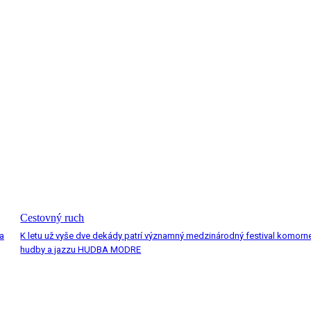
Cestovný ruch
a
K letu už vyše dve dekády patrí významný medzinárodný festival komorn
hudby a jazzu HUDBA MODRE