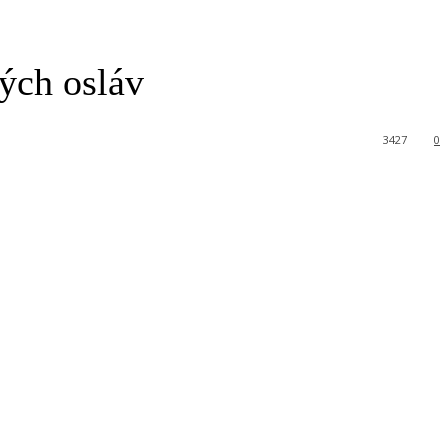
ých osláv
3427
0