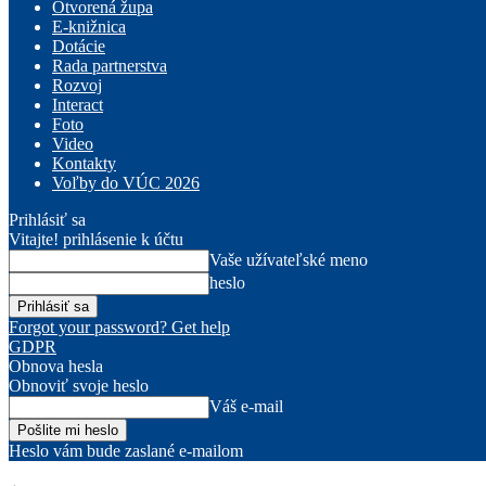
Otvorená župa
E-knižnica
Dotácie
Rada partnerstva
Rozvoj
Interact
Foto
Video
Kontakty
Voľby do VÚC 2026
Prihlásiť sa
Vitajte! prihlásenie k účtu
Vaše užívateľské meno
heslo
Forgot your password? Get help
GDPR
Obnova hesla
Obnoviť svoje heslo
Váš e-mail
Heslo vám bude zaslané e-mailom