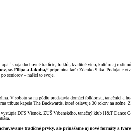
opäť spoja duchovné tradície, folklór, kvalitné víno, kultúru aj rodin
ov, sv. Filipa a Jakuba,“
pripomína farár Zdenko Sitka. Podujatie otvo
po seniorov – našiel to svoje.
na. V sobotu sa na pódiu predstavia domáci folkloristi, tanečníci a
rna tribute kapela The Backwards, ktorá oslavuje 30 rokov na scéne.
– vystúpia DFS Vienok, ZUŠ Vrbenského, tanečný klub H&T Dance Co
hása.
hovávame tradičné prvky, ale prinášame aj nové formáty a tváre.