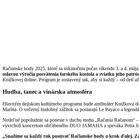
Račianske hody 2025, ktoré sa uskutočnia počas víkendu 3. a 4. mája, 
oslavou výročia posvätenia farského kostola a sviatku jeho patrón
Knižkovej doline. Program je zostavený tak, aby si každý – od detí až 
Hudba, tanec a vinárska atmosféra
Hlavným dejiskom kultúrneho programu bude amfiteáter Knižkova doli
Marína. O večerný hudobný zážitok sa postarajú Le Payaco a legendá
Nedeľné popoludnie sa ponesie v duchu motta „Račania Račanom“ 
vyvrcholí koncertom obľúbeného DUO JAMAHA a speváka Petra Ju
„Snažíme sa každý rok posúvať Račianske hody o krok ďalej. Zac