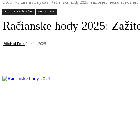
Úvod
Kultúra a voľný čas
Račianske hody 2025: Zažite jedinečnú atmosféru 
Kultúra a voľný čas
Samospráva
Račianske hody 2025: Zažite
Michal Feik
2. mája 2025
Facebook
X
Linkedin
Tumblr