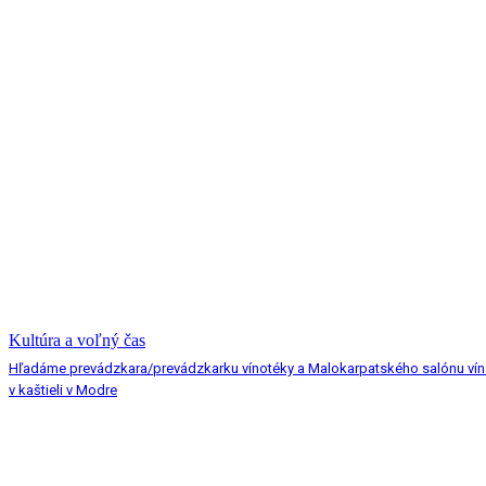
Kultúra a voľný čas
Hľadáme prevádzkara/prevádzkarku vínotéky a Malokarpatského salónu vín
v kaštieli v Modre