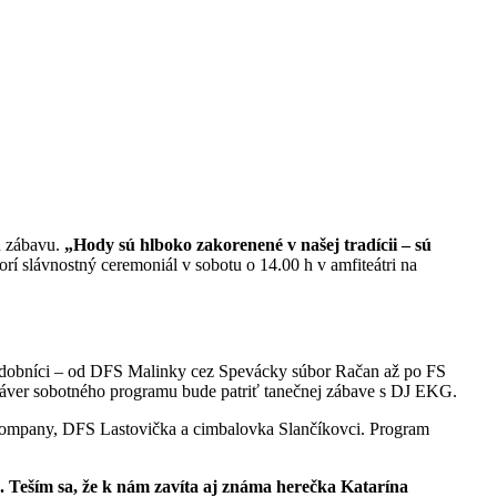
nú zábavu.
„Hody sú hlboko zakorenené v našej tradícii – sú
rí slávnostný ceremoniál v sobotu o 14.00 h v amfiteátri na
 hudobníci – od DFS Malinky cez Spevácky súbor Račan až po FS
 Záver sobotného programu bude patriť tanečnej zábave s DJ EKG.
mpany, DFS Lastovička a cimbalovka Slančíkovci. Program
 Teším sa, že k nám zavíta aj známa herečka Katarína