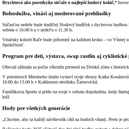
Brychtová ako porotkyňa súťaže o najlepší hodový koláč,“
hovorí
Bohoslužba, vinári aj moderované prehliadky
Súčasťou nedele bude tradičný Hodový budíček s dychovou hudbou Ra
sobotu o 16.00 h a v nedeľu o 11.30 h.
Vinársky kolorit Rače bude prítomný na každom kroku – vo Vínnej uli
Spoločnosť.
Program pre deti, výstava, swap rastlín aj cyklistické
Obecná záhrada sa počas víkendu premení na Detskú zónu s historic
V priestoroch Miestneho úradu vystaví svoje obrazy Katka Kosáno
10.00 do 13.00 h v Kultúrnom stredisku Žarnovická.
Fanúšikovia športu si prídu na svoje v sobotu dopoludnia, kedy štartu
kríž.
Hody pre všetkých generácie
„Chceme, aby sa každý návštevník cítil na hodoch vítaný. Preto je pr