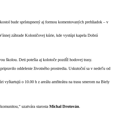
kostol bude sprístupnený aj formou komentovaných prehliadok – v
 Vínnej záhrade Koloničovej kúrie, kde vystúpi kapela Dobrá
školou. Deti potešia aj kolotoče pozdĺž hodovej trasy.
pripravilo oddelenie životného prostredia. Uskutoční sa v nedeľu od
ári vyštartujú o 10.00 h z areálu amfiteátra na trasu smerom na Biely
s komunitou,“ uzatvára starosta
Michal Drotován
.