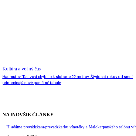
Kultúra a voľný čas
Hartmutovi Tautzovi chýbalo k slobode 22 metrov. Štyridsať rokov od smrti
pripomínajú nové pamätné tabule
NAJNOVŠIE ČLÁNKY
Hľadáme prevádzkara/prevádzkarku vínotéky a Malokarpatského salónu vín