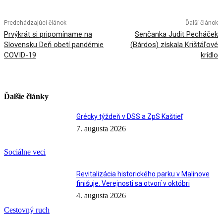
Predchádzajúci článok
Ďalší článok
Prvýkrát si pripomíname na
Senčanka Judit Pecháček
Slovensku Deň obetí pandémie
(Bárdos) získala Krištáľové
COVID-19
krídlo
Ďalšie články
Grécky týždeň v DSS a ZpS Kaštieľ
7. augusta 2026
Sociálne veci
Revitalizácia historického parku v Malinove
finišuje. Verejnosti sa otvorí v októbri
4. augusta 2026
Cestovný ruch