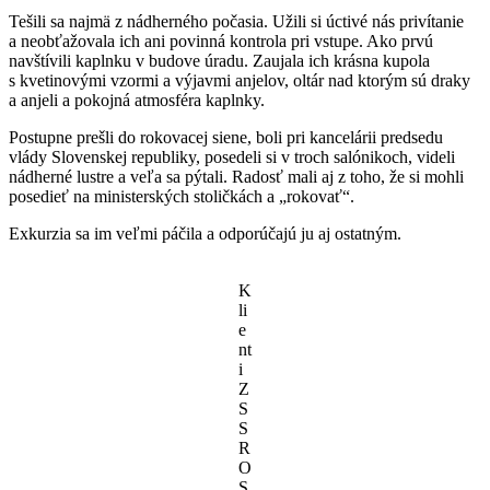
Tešili sa najmä z nádherného počasia. Užili si úctivé nás privítanie
a neobťažovala ich ani povinná kontrola pri vstupe. Ako prvú
navštívili kaplnku v budove úradu. Zaujala ich krásna kupola
s kvetinovými vzormi a výjavmi anjelov, oltár nad ktorým sú draky
a anjeli a pokojná atmosféra kaplnky.
Postupne prešli do rokovacej siene, boli pri kancelárii predsedu
vlády Slovenskej republiky, posedeli si v troch salónikoch, videli
nádherné lustre a veľa sa pýtali. Radosť mali aj z toho, že si mohli
posedieť na ministerských stoličkách a „rokovať“.
Exkurzia sa im veľmi páčila a odporúčajú ju aj ostatným.
K
li
e
nt
i
Z
S
S
R
O
S