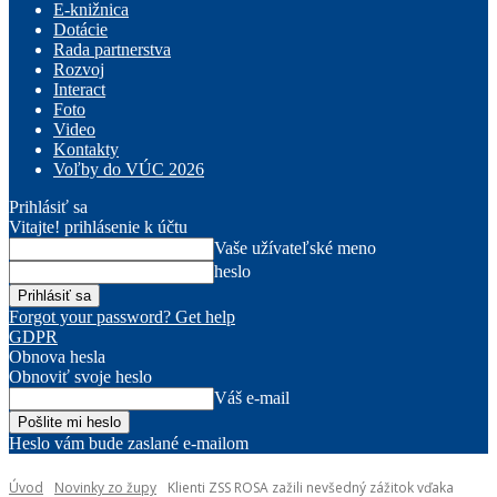
E-knižnica
Dotácie
Rada partnerstva
Rozvoj
Interact
Foto
Video
Kontakty
Voľby do VÚC 2026
Prihlásiť sa
Vitajte! prihlásenie k účtu
Vaše užívateľské meno
heslo
Forgot your password? Get help
GDPR
Obnova hesla
Obnoviť svoje heslo
Váš e-mail
Heslo vám bude zaslané e-mailom
Úvod
Novinky zo župy
Klienti ZSS ROSA zažili nevšedný zážitok vďaka