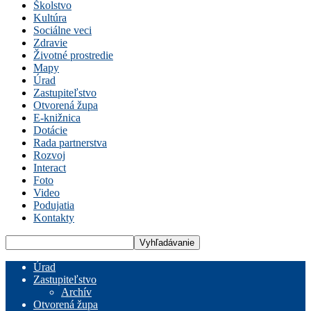
Školstvo
Kultúra
Sociálne veci
Zdravie
Životné prostredie
Mapy
Úrad
Zastupiteľstvo
Otvorená župa
E-knižnica
Dotácie
Rada partnerstva
Rozvoj
Interact
Foto
Video
Podujatia
Kontakty
Úrad
Zastupiteľstvo
Archív
Otvorená župa