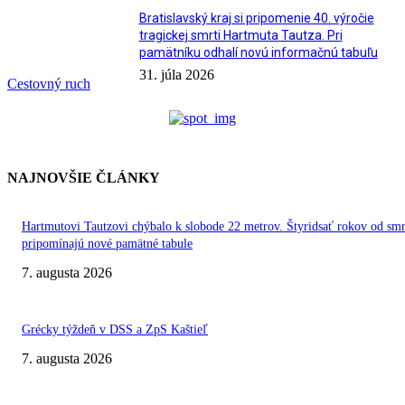
Bratislavský kraj si pripomenie 40. výročie
tragickej smrti Hartmuta Tautza. Pri
pamätníku odhalí novú informačnú tabuľu
31. júla 2026
Cestovný ruch
NAJNOVŠIE ČLÁNKY
Hartmutovi Tautzovi chýbalo k slobode 22 metrov. Štyridsať rokov od smr
pripomínajú nové pamätné tabule
7. augusta 2026
Grécky týždeň v DSS a ZpS Kaštieľ
7. augusta 2026