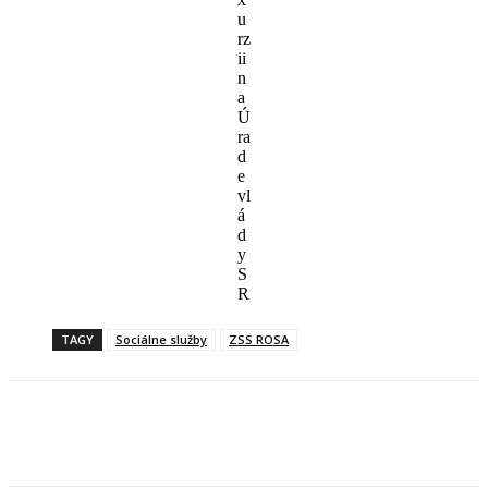
u
rz
ii
n
a
Ú
ra
d
e
vl
á
d
y
S
R
TAGY
Sociálne služby
ZSS ROSA
Facebook
X
Linkedin
Tumblr