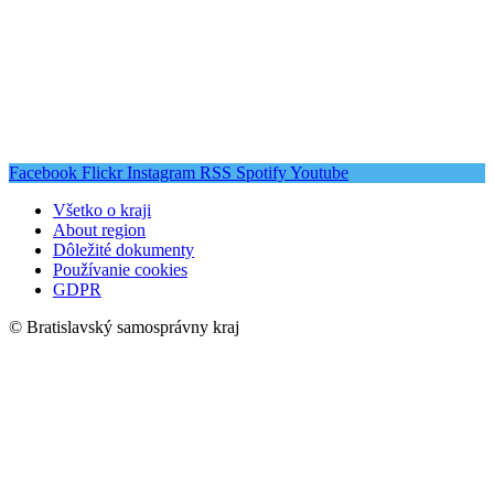
Facebook
Flickr
Instagram
RSS
Spotify
Youtube
Všetko o kraji
About region
Dôležité dokumenty
Používanie cookies
GDPR
© Bratislavský samosprávny kraj