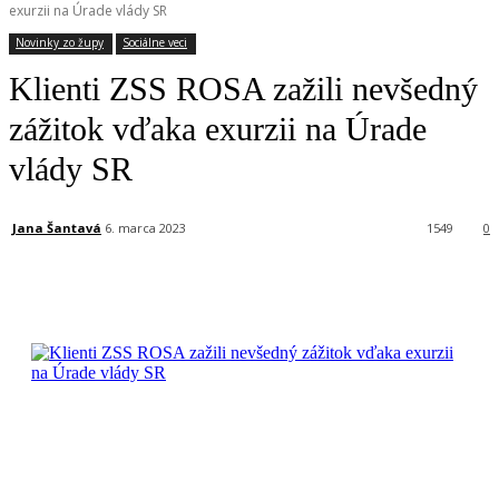
exurzii na Úrade vlády SR
Novinky zo župy
Sociálne veci
Klienti ZSS ROSA zažili nevšedný
zážitok vďaka exurzii na Úrade
vlády SR
Jana Šantavá
6. marca 2023
1549
0
Facebook
X
Linkedin
Tumblr