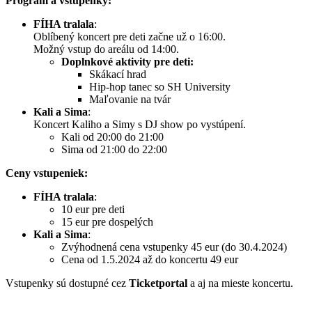
Program a vstupenky:
FÍHA tralala
:
Oblíbený koncert pre deti začne už o 16:00.
Možný vstup do areálu od 14:00.
Doplnkové aktivity pre deti:
Skákací hrad
Hip-hop tanec so SH University
Maľovanie na tvár
Kali a Sima
:
Koncert Kaliho a Simy s DJ show po vystúpení.
Kali od 20:00 do 21:00
Sima od 21:00 do 22:00
Ceny vstupeniek:
FÍHA tralala
:
10 eur pre deti
15 eur pre dospelých
Kali a Sima
:
Zvýhodnená cena vstupenky 45 eur (do 30.4.2024)
Cena od 1.5.2024 až do koncertu 49 eur
Vstupenky sú dostupné cez
Ticketportal
a aj na mieste koncertu.