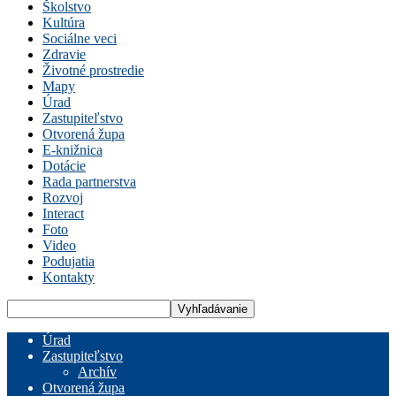
Školstvo
Kultúra
Sociálne veci
Zdravie
Životné prostredie
Mapy
Úrad
Zastupiteľstvo
Otvorená župa
E-knižnica
Dotácie
Rada partnerstva
Rozvoj
Interact
Foto
Video
Podujatia
Kontakty
Úrad
Zastupiteľstvo
Archív
Otvorená župa