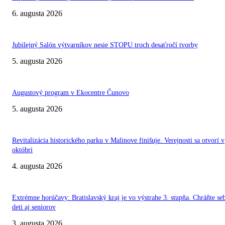
6. augusta 2026
Jubilejný Salón výtvarníkov nesie STOPU troch desaťročí tvorby
5. augusta 2026
Augustový program v Ekocentre Čunovo
5. augusta 2026
Revitalizácia historického parku v Malinove finišuje. Verejnosti sa otvorí v
októbri
4. augusta 2026
Extrémne horúčavy: Bratislavský kraj je vo výstrahe 3. stupňa. Chráňte se
deti aj seniorov
3. augusta 2026