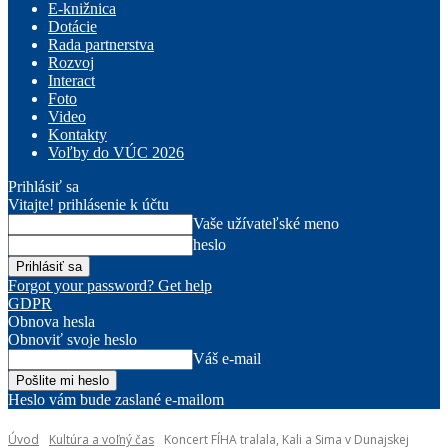
E-knižnica
Dotácie
Rada partnerstva
Rozvoj
Interact
Foto
Video
Kontakty
Voľby do VÚC 2026
Prihlásiť sa
Vitajte! prihlásenie k účtu
Vaše užívateľské meno
heslo
Forgot your password? Get help
GDPR
Obnova hesla
Obnoviť svoje heslo
Váš e-mail
Heslo vám bude zaslané e-mailom
Úvod
Kultúra a voľný čas
Koncert FÍHA tralala, Kali a Sima v Dunajskej