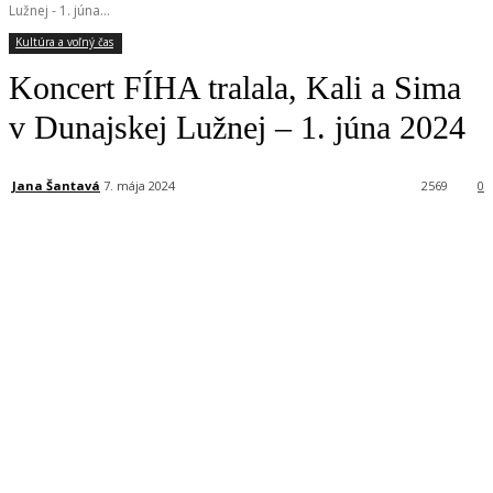
Lužnej - 1. júna...
Kultúra a voľný čas
Koncert FÍHA tralala, Kali a Sima
v Dunajskej Lužnej – 1. júna 2024
Jana Šantavá
7. mája 2024
2569
0
Facebook
X
Linkedin
Tumblr