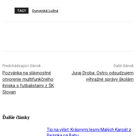
TAGY
Dunajská Lužná
Facebook
X
Linkedin
Tumblr
Predchádzajúci článok
Ďalší článok
Pozvánka na slávnostné
Juraj Droba: Ostro odsudzujem
otvorenie multifunkčného
výhražné správy školám
ihriska s futbalistami z ŠK
Slovan
Ďalšie články
Tip na výlet: Krásnymi lesmi Malých Karpát z
Pezinka na Babu