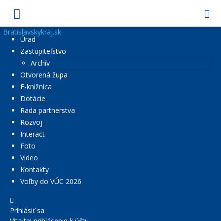
Bratislavskykraj.sk
Úrad
Zastupiteľstvo
Archív
Otvorená župa
E-knižnica
Dotácie
Rada partnerstva
Rozvoj
Interact
Foto
Video
Kontakty
Voľby do VÚC 2026
Prihlásiť sa
Vitajte! prihlásenie k účtu