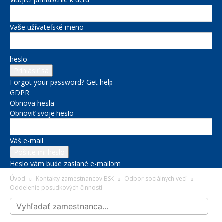
Vaše užívateľské meno
heslo
Forgot your password? Get help
GDPR
Obnova hesla
Obnoviť svoje heslo
Váš e-mail
Heslo vám bude zaslané e-mailom
Úvod
Kontakty zamestnancov BSK
Odbor sociálnych vecí
Oddelenie posudkových činností