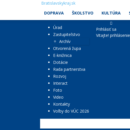
Bratislavskykraj.sk
DOPRAVA
ŠKOLSTVO
KULTÚRA
Úrad
Prihlásiť sa
Zastupiteľstvo
Vitajte! prihláseni
Archív
Otvorená župa
E-knižnica
Dotácie
Rada partnerstva
Rozvoj
Interact
Foto
Video
Kontakty
Voľby do VÚC 2026