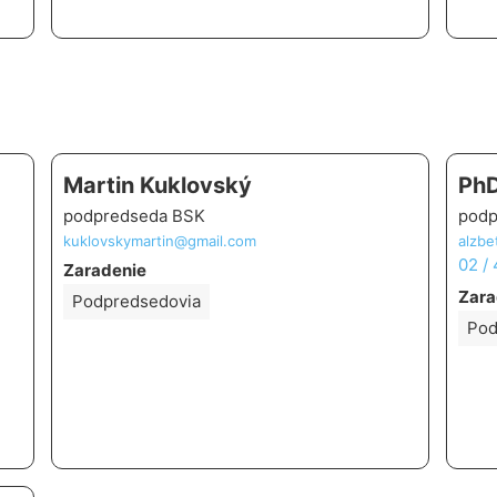
Martin Kuklovský
PhD
podpredseda BSK
podp
kuklovskymartin@gmail.com
alzbe
02 /
Zaradenie
Zara
Podpredsedovia
Pod