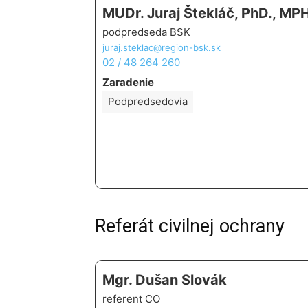
MUDr. Juraj Štekláč, PhD., MP
podpredseda BSK
juraj.steklac@region-bsk.sk
02 / 48 264 260
Zaradenie
Podpredsedovia
Referát civilnej ochrany
Mgr. Dušan Slovák
referent CO