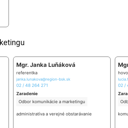
ketingu
Mgr. Janka Luňáková
Mgr
referentka
hovo
janka.lunakova@region-bsk.sk
lucia
02 / 48 264 271
02 /
Zaradenie
Zara
Odbor komunikácie a marketingu
Odb
administratíva a verejné obstarávanie
komu