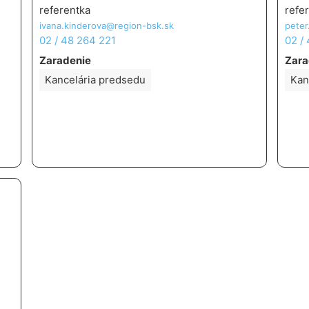
referentka
refe
ivana.kinderova@region-bsk.sk
peter
02 / 48 264 221
02 /
Zaradenie
Zara
Kancelária predsedu
Kan