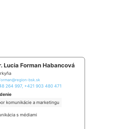
. Lucia Forman Habancová
rkyňa
.forman@region-bsk.sk
 48 264 997, +421 903 480 471
denie
or komunikácie a marketingu
nikácia s médiami