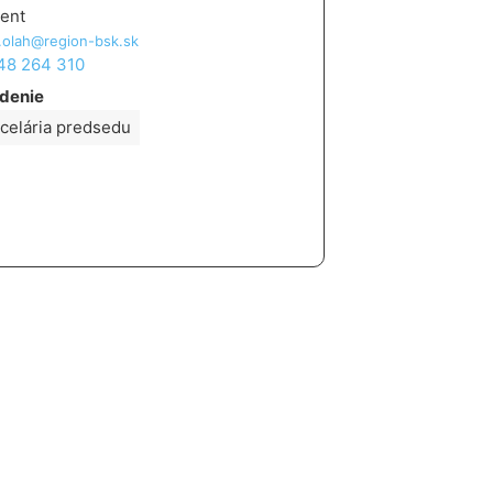
rent
.olah@region-bsk.sk
 48 264 310
denie
celária predsedu