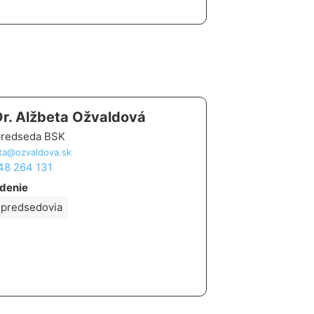
r. Alžbeta Ožvaldová
redseda BSK
ta@ozvaldova.sk
 48 264 131
denie
predsedovia