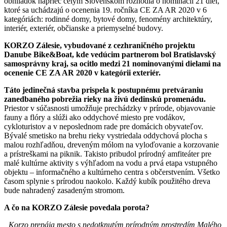
obhliadok naprieč celým Slovenskom rozhodla o nominácií 21 diel,
ktoré sa uchádzajú o ocenenia 19. ročníka CE ZA AR 2020 v 6
kategóriách: rodinné domy, bytové domy, fenomény architektúry,
interiér, exteriér, občianske a priemyselné budovy.
KORZO Zálesie, vybudované z cezhraničného projektu
Danube Bike&Boat, kde vedúcim partnerom bol Bratislavský
samosprávny kraj, sa ocitlo medzi 21 nominovanými dielami na
ocenenie CE ZA AR 2020 v kategórii exteriér.
Táto jedinečná stavba prispela k postupnému pretváraniu
zanedbaného pobrežia rieky na živú dedinskú promenádu.
Priestor v súčasnosti umožňuje prechádzky v prírode, objavovanie
fauny a flóry a slúži ako oddychové miesto pre vodákov,
cykloturistov a v neposlednom rade pre domácich obyvateľov.
Bývalé smetisko na brehu rieky vystriedala oddychová plocha s
malou rozhľadňou, dreveným mólom na vyloďovanie a korzovanie
a prístreškami na piknik. Takisto pribudol prírodný amfiteáter pre
malé kultúrne aktivity s výhľadom na vodu a prvá etapa vstupného
objektu – informačného a kultúrneho centra s občerstvením. Všetko
časom splynie s prírodou naokolo. Každý kubík použitého dreva
bude nahradený zasadeným stromom.
A čo na KORZO Zálesie povedala porota?
„Korzo prepája mesto s nedotknutým prírodným prostredím Malého