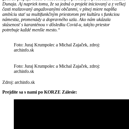
Dunaja. Aj napriek tomu, že sa jedná o projekt iniciovaný a z veľkej
časti realizovaný angažovanými občanmi, v plnej miere napĺňa
ambíciu stať sa multifunkčným priestorom pre kultúru s funkciou
námestia, promenády a dopravného uzla. Ako nám ukázala
skúsenosť s karanténou v dôsledku Covid-u, takýto priestor
potrebuje každé menšie mesto.“
Foto: Juraj Krumpolec a Michal Zajaček, zdroj:
archinfo.sk
Foto: Juraj Krumpolec a Michal Zajaček, zdroj:
archinfo.sk
Zdroj: archinfo.sk
Prejdite sa s nami po KORZE Zálesie: