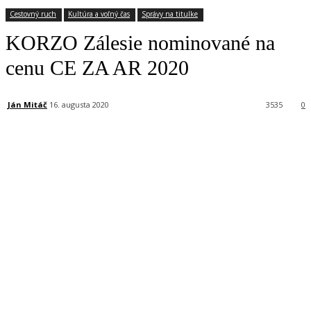
Cestovný ruch
Kultúra a voľný čas
Správy na titulke
KORZO Zálesie nominované na
cenu CE ZA AR 2020
Ján Mitáč
16. augusta 2020
3535
0
Facebook
X
Linkedin
Tumblr