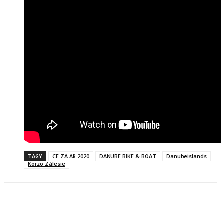
TAGY
CE ZA AR 2020
DANUBE BIKE & BOAT
Danubeislands
Korzo Zálesie
Facebook
X
Linkedin
Tumblr