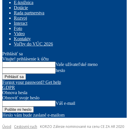
E-knižnica
Dotácie
Rada partnerstva
Rozvoj
Interact
Foto
Video
Kontakty
Voľby do VÚC 2026
Prihlásiť sa
Vitajte! prihlásenie k účtu
Vaše užívateľské meno
heslo
Forgot your password? Get help
GDPR
Obnova hesla
Obnoviť svoje heslo
Váš e-mail
Heslo vám bude zaslané e-mailom
Úvod
Cestovný ruch
KORZO Zálesie nominované na cenu CE ZA AR 2020