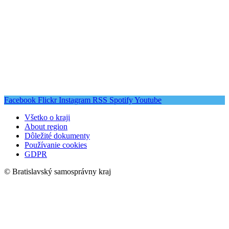
Facebook
Flickr
Instagram
RSS
Spotify
Youtube
Všetko o kraji
About region
Dôležité dokumenty
Používanie cookies
GDPR
© Bratislavský samosprávny kraj