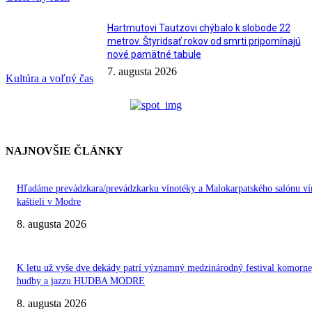
Hartmutovi Tautzovi chýbalo k slobode 22
metrov. Štyridsať rokov od smrti pripomínajú
nové pamätné tabule
7. augusta 2026
Kultúra a voľný čas
NAJNOVŠIE ČLÁNKY
Hľadáme prevádzkara/prevádzkarku vínotéky a Malokarpatského salónu ví
kaštieli v Modre
8. augusta 2026
K letu už vyše dve dekády patrí významný medzinárodný festival komorne
hudby a jazzu HUDBA MODRE
8. augusta 2026