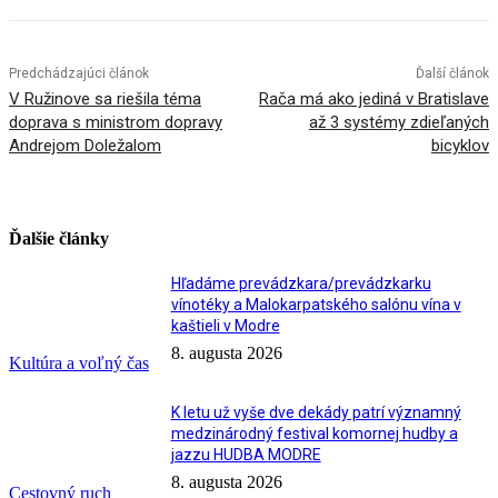
Predchádzajúci článok
Ďalší článok
V Ružinove sa riešila téma
Rača má ako jediná v Bratislave
doprava s ministrom dopravy
až 3 systémy zdieľaných
Andrejom Doležalom
bicyklov
Ďalšie články
Hľadáme prevádzkara/prevádzkarku
vínotéky a Malokarpatského salónu vína v
kaštieli v Modre
8. augusta 2026
Kultúra a voľný čas
K letu už vyše dve dekády patrí významný
medzinárodný festival komornej hudby a
jazzu HUDBA MODRE
8. augusta 2026
Cestovný ruch