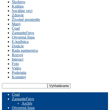
Školstvo
Kultúra
Sociálne veci
Zdravie
Životné prostredie
Mapy
Úrad
Zastupiteľstvo
Otvorená župa
E-knižnica
Dotácie
Rada partnerstva
Rozvoj
Interact
Foto
Video
Podujatia
Kontakty
Úrad
Zastupiteľstvo
Archív
Otvorená župa