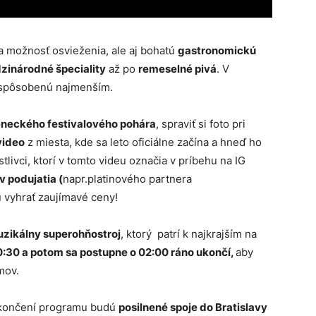
a možnosť osvieženia, ale aj bohatú
gastronomickú
zinárodné špeciality
až po
remeselné pivá
. V
rispôsobenú najmenším.
neckého festivalového pohára
, spraviť si foto pri
video
z miesta, kde sa leto oficiálne začína a hneď ho
stlivci, ktorí v tomto videu označia v príbehu na IG
v podujatia (
napr.platinového partnera
u vyhrať zaujímavé ceny!
zikálny superohňostroj
, ktorý patrí k najkrajším na
:30 a potom sa postupne o 02:00 ráno ukončí,
aby
mov.
 skončení programu budú
posilnené spoje do Bratislavy