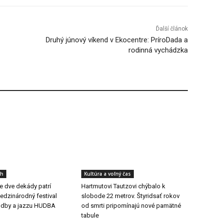
Ďalší článok
Druhý júnový víkend v Ekocentre: PríroDada a
rodinná vychádzka
ch
Kultúra a voľný čas
še dve dekády patrí
Hartmutovi Tautzovi chýbalo k
dzinárodný festival
slobode 22 metrov. Štyridsať rokov
udby a jazzu HUDBA
od smrti pripomínajú nové pamätné
tabule