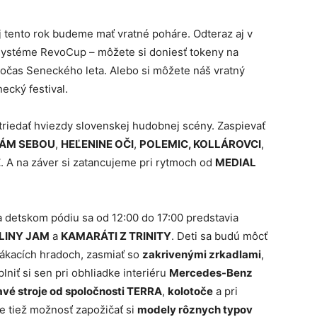
j tento rok budeme mať vratné poháre. Odteraz aj v
ystéme RevoCup – môžete si doniesť tokeny na
 počas Seneckého leta. Alebo si môžete náš vratný
ecký festival.
triedať hviezdy slovenskej hudobnej scény. Zaspievať
ÁM SEBOU
,
HEĽENINE OČI
,
POLEMIC, KOLLÁROVCI
,
E
. A na záver si zatancujeme pri rytmoch od
MEDIAL
Na detskom pódiu sa od 12:00 do 17:00 predstavia
LINY JAM
a
KAMARÁTI Z TRINITY
. Deti sa budú môcť
skákacích hradoch, zasmiať so
zakrivenými zrkadlami
,
 plniť si sen pri obhliadke interiéru
Mercedes-Benz
vé stroje od spoločnosti TERRA
,
kolotoče
a pri
e tiež možnosť zapožičať si
modely rôznych typov