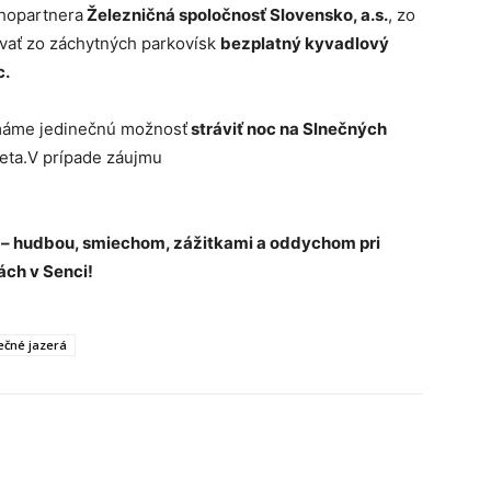
hopartnera
Železničná spoločnosť Slovensko, a.s.
, zo
ávať zo záchytných parkovísk
bezplatný kyvadlový
c.
áme jedinečnú možnosť
stráviť noc na Slnečných
eta.V prípade záujmu
trí – hudbou, smiechom, zážitkami a oddychom pri
ách v Senci!
ečné jazerá
Tumblr