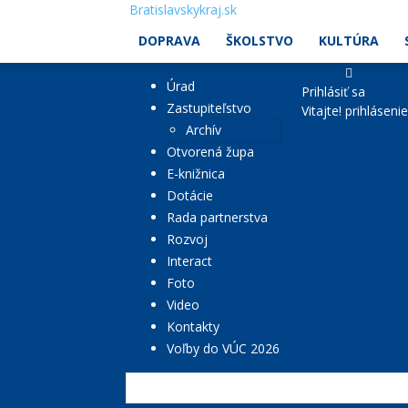
Bratislavskykraj.sk
DOPRAVA
ŠKOLSTVO
KULTÚRA
Úrad
Prihlásiť sa
Zastupiteľstvo
Vitajte! prihláseni
Archív
Otvorená župa
E-knižnica
Dotácie
Rada partnerstva
Rozvoj
Interact
Foto
Video
Kontakty
Voľby do VÚC 2026