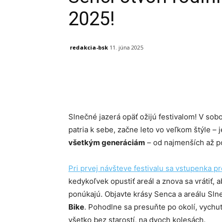
2025!
redakcia-bsk
11. júna 2025
Facebook
X
Linkedin
Slnečné jazerá opäť ožijú festivalom! V sob
patria k sebe, začne leto vo veľkom štýle –
všetkým generáciám
– od najmenších až po
Pri prvej návšteve festivalu sa vstupenka p
kedykoľvek opustiť areál a znova sa vrátiť, ab
ponúkajú. Objavte krásy Senca a areálu Sln
Bike
. Pohodlne sa presuňte po okolí, vychut
všetko bez starostí, na dvoch kolesách.