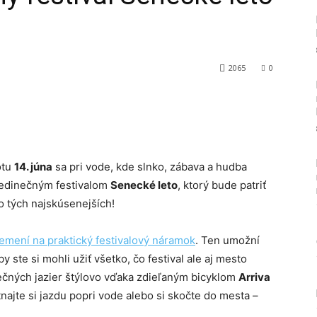
2065
0
Tumblr
otu
14. júna
sa pri vode, kde slnko, zábava a hudba
 jedinečným festivalom
Senecké leto
, ktorý bude patriť
 tých najskúsenejších!
remení na praktický festivalový náramok
. Ten umožní
y ste si mohli užiť všetko, čo festival ale aj mesto
ečných jazier štýlovo vďaka zdieľaným bicyklom
Arriva
najte si jazdu popri vode alebo si skočte do mesta –