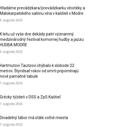
Hľadáme prevádzkara/prevádzkarku vínotéky a
Malokarpatského salónu vína v kaštieli v Modre
8. augusta 2026
K letu už vyše dve dekády patrí významný
medzinárodný festival komornej hudby a jazzu
HUDBA MODRE
8. augusta 2026
Hartmutovi Tautzovi chýbalo k slobode 22
metrov. Štyridsať rokov od smrti pripomínajú
nové pamätné tabule
7. augusta 2026
Grécky týždeň v DSS a ZpS Kaštieľ
7. augusta 2026
Divadelný tábor má stále voľné miesta
7. augusta 2026