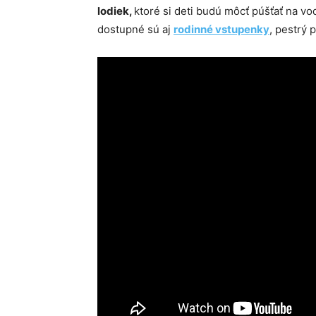
lodiek,
ktoré si deti budú môcť púšťať na v
dostupné sú aj
rodinné vstupenky
, pestrý 