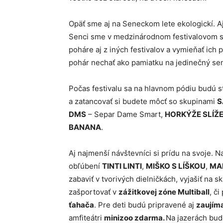
Opäť sme aj na Seneckom lete ekologickí. A
Senci sme v medzinárodnom festivalovom s
poháre aj z iných festivalov a vymieňať ich
pohár nechať ako pamiatku na jedinečný sen
Počas festivalu sa na hlavnom pódiu budú s
a zatancovať si budete môcť so skupinami
S
DMS
– Separ Dame Smart,
HORKÝŽE SLÍŽ
BANANA
.
Aj najmenší návštevníci si prídu na svoje. 
obľúbení
TINTI LINTI
,
MIŠKO S LÍŠKOU
,
MA
zabaviť v tvorivých dielničkách, vyjašiť na 
zašportovať v
zážitkovej zóne Multiball
, či
ťahača
. Pre deti budú pripravené aj
zaujíma
amfiteátri
minizoo zdarma.
Na jazerách bud