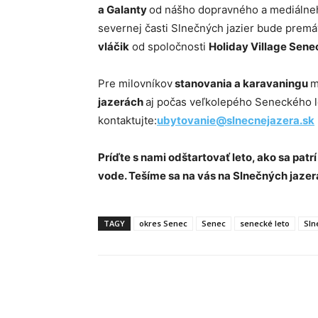
a Galanty
od nášho dopravného a mediálne
severnej časti Slnečných jazier bude prem
vláčik
od spoločnosti
Holiday Village Sene
Pre milovníkov
stanovania a karavaningu
m
jazerách
aj počas veľkolepého Seneckého l
kontaktujte:
ubytovanie@slnecnejazera.sk
Príďte s nami odštartovať leto, ako sa pa
vode. Tešíme sa na vás na Slnečných jazer
TAGY
okres Senec
Senec
senecké leto
Sln
Facebook
X
Linkedin