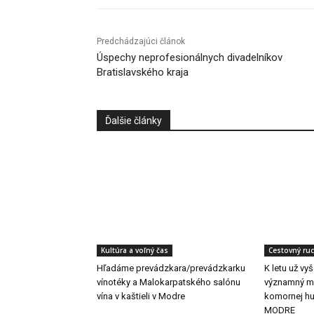
Predchádzajúci článok
Úspechy neprofesionálnych divadelníkov
Bratislavského kraja
Ďalšie články
Kultúra a voľný čas
Cestovný ru
Hľadáme prevádzkara/prevádzkarku
K letu už vy
vínotéky a Malokarpatského salónu
významný me
vína v kaštieli v Modre
komornej h
MODRE