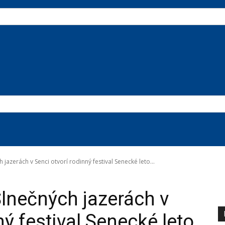
jazerách v Senci otvorí rodinný festival Senecké leto...
lnečných jazerách v
ný festival Senecké leto