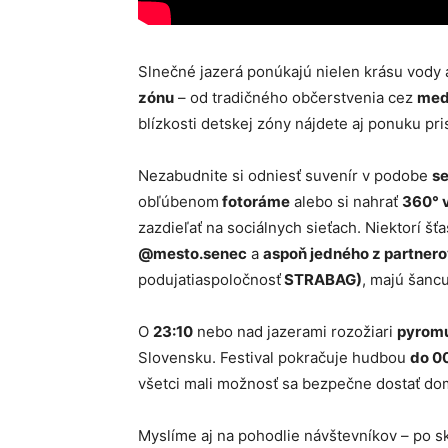
Slnečné jazerá ponúkajú nielen krásu vody 
zónu
– od tradičného občerstvenia cez
med
blízkosti detskej zóny nájdete aj ponuku p
Nezabudnite si odniesť suvenír v podobe
se
obľúbenom
fotoráme
alebo si nahrať
360° 
zazdieľať na sociálnych sieťach. Niektorí šťa
@mesto.senec
a
aspoň jedného z partnero
podujatiaspoločnosť
STRABAG)
, majú šanc
O
23:10
nebo nad jazerami rozožiari
pyromu
Slovensku. Festival pokračuje hudbou
do 00
všetci mali možnosť sa bezpečne dostať do
Myslíme aj na pohodlie návštevníkov – po