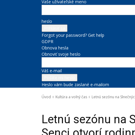
Vaše užívateľské meno
heslo
Forgot your password? Get help
GDPR
Obnova hesla
Obnoviť svoje heslo
Váš e-mail
Heslo vám bude zaslané e-mailom
Úvod
Kultúra a voľný čas
Letnú sezónu na Slnečných 
Kultúra a voľný čas
Letnú sezónu na S
Senci otvorí rodin