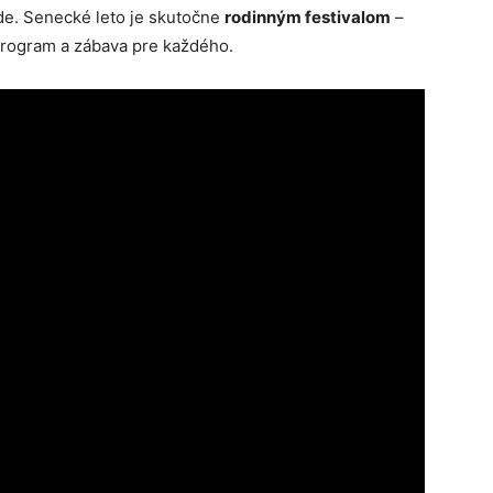
ode. Senecké leto je skutočne
rodinným festivalom
–
program a zábava pre každého.