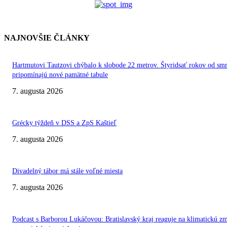
NAJNOVŠIE ČLÁNKY
Hartmutovi Tautzovi chýbalo k slobode 22 metrov. Štyridsať rokov od smr
pripomínajú nové pamätné tabule
7. augusta 2026
Grécky týždeň v DSS a ZpS Kaštieľ
7. augusta 2026
Divadelný tábor má stále voľné miesta
7. augusta 2026
Podcast s Barborou Lukáčovou: Bratislavský kraj reaguje na klimatickú z