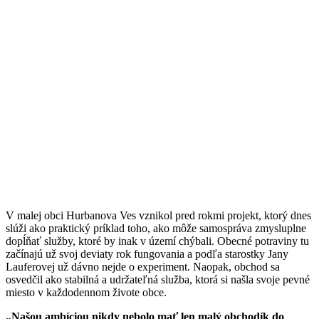
V malej obci Hurbanova Ves vznikol pred rokmi projekt, ktorý dnes
slúži ako praktický príklad toho, ako môže samospráva zmysluplne
dopĺňať služby, ktoré by inak v území chýbali. Obecné potraviny tu
začínajú už svoj deviaty rok fungovania a podľa starostky Jany
Lauferovej už dávno nejde o experiment. Naopak, obchod sa
osvedčil ako stabilná a udržateľná služba, ktorá si našla svoje pevné
miesto v každodennom živote obce.
„Našou ambíciou nikdy nebolo mať len malý obchodík do