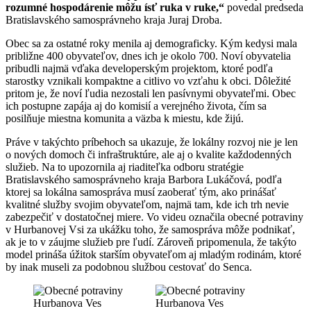
rozumné hospodárenie môžu ísť ruka v ruke,“
povedal predseda
Bratislavského samosprávneho kraja Juraj Droba.
Obec sa za ostatné roky menila aj demograficky. Kým kedysi mala
približne 400 obyvateľov, dnes ich je okolo 700. Noví obyvatelia
pribudli najmä vďaka developerským projektom, ktoré podľa
starostky vznikali kompaktne a citlivo vo vzťahu k obci. Dôležité
pritom je, že noví ľudia nezostali len pasívnymi obyvateľmi. Obec
ich postupne zapája aj do komisií a verejného života, čím sa
posilňuje miestna komunita a väzba k miestu, kde žijú.
Práve v takýchto príbehoch sa ukazuje, že lokálny rozvoj nie je len
o nových domoch či infraštruktúre, ale aj o kvalite každodenných
služieb. Na to upozornila aj riaditeľka odboru stratégie
Bratislavského samosprávneho kraja Barbora Lukáčová, podľa
ktorej sa lokálna samospráva musí zaoberať tým, ako prinášať
kvalitné služby svojim obyvateľom, najmä tam, kde ich trh nevie
zabezpečiť v dostatočnej miere. Vo videu označila obecné potraviny
v Hurbanovej Vsi za ukážku toho, že samospráva môže podnikať,
ak je to v záujme služieb pre ľudí. Zároveň pripomenula, že takýto
model prináša úžitok starším obyvateľom aj mladým rodinám, ktoré
by inak museli za podobnou službou cestovať do Senca.