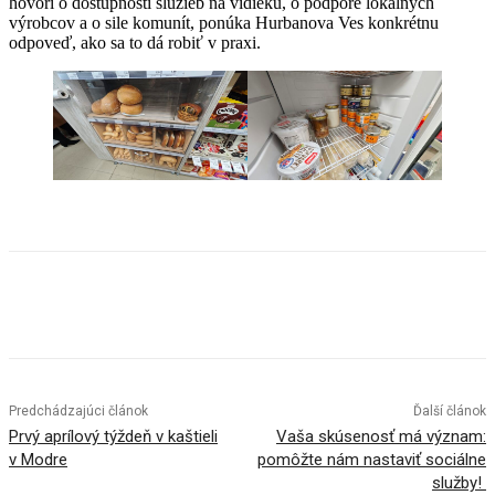
hovorí o dostupnosti služieb na vidieku, o podpore lokálnych
výrobcov a o sile komunít, ponúka Hurbanova Ves konkrétnu
odpoveď, ako sa to dá robiť v praxi.
Facebook
X
Linkedin
Tumblr
Predchádzajúci článok
Ďalší článok
Prvý aprílový týždeň v kaštieli
Vaša skúsenosť má význam:
v Modre
pomôžte nám nastaviť sociálne
služby!