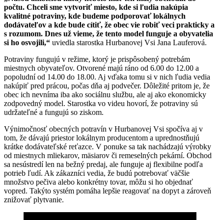
počtu. Chceli sme vytvoriť miesto, kde si ľudia nakúpia
kvalitné potraviny, kde budeme podporovať lokálnych
dodávateľov a kde bude cítiť, že obec vie robiť veci prakticky a
s rozumom. Dnes už vieme, že tento model funguje a obyvatelia
si ho osvojili,“
uviedla starostka Hurbanovej Vsi Jana Lauferová.
Potraviny fungujú v režime, ktorý je prispôsobený potrebám
miestnych obyvateľov. Otvorené majú ráno od 6.00 do 12.00 a
popoludní od 14.00 do 18.00. Aj vďaka tomu si v nich ľudia vedia
nakúpiť pred prácou, počas dňa aj podvečer. Dôležité pritom je, že
obec ich nevníma iba ako sociálnu službu, ale aj ako ekonomicky
zodpovedný model. Starostka vo videu hovorí, že potraviny sú
udržateľné a fungujú so ziskom.
Výnimočnosť obecných potravín v Hurbanovej Vsi spočíva aj v
tom, že dávajú priestor lokálnym producentom a uprednostňujú
krátke dodávateľské reťazce. V ponuke sa tak nachádzajú výrobky
od miestnych mliekarov, mäsiarov či remeselných pekární. Obchod
sa nesústredí len na bežný predaj, ale funguje aj flexibilne podľa
potrieb ľudí. Ak zákazníci vedia, že budú potrebovať väčšie
množstvo pečiva alebo konkrétny tovar, môžu si ho objednať
vopred. Takýto systém pomáha lepšie reagovať na dopyt a zároveň
znižovať plytvanie.