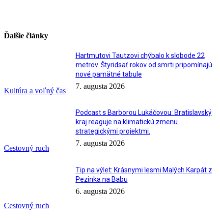
Ďalšie články
Hartmutovi Tautzovi chýbalo k slobode 22
metrov. Štyridsať rokov od smrti pripomínajú
nové pamätné tabule
7. augusta 2026
Kultúra a voľný čas
Podcast s Barborou Lukáčovou: Bratislavský
kraj reaguje na klimatickú zmenu
strategickými projektmi.
7. augusta 2026
Cestovný ruch
Tip na výlet: Krásnymi lesmi Malých Karpát z
Pezinka na Babu
6. augusta 2026
Cestovný ruch