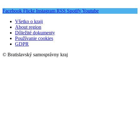
Facebook
Flickr
Instagram
RSS
Spotify
Youtube
Všetko o kraji
About region
Dôležité dokumenty
Používanie cookies
GDPR
© Bratislavský samosprávny kraj