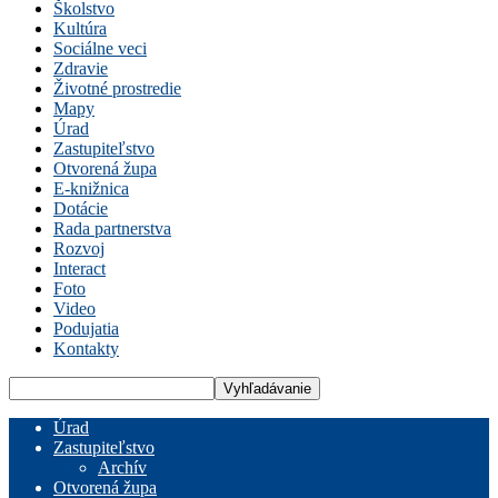
Školstvo
Kultúra
Sociálne veci
Zdravie
Životné prostredie
Mapy
Úrad
Zastupiteľstvo
Otvorená župa
E-knižnica
Dotácie
Rada partnerstva
Rozvoj
Interact
Foto
Video
Podujatia
Kontakty
Úrad
Zastupiteľstvo
Archív
Otvorená župa