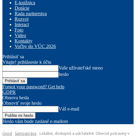
E-knižnica
Dotácie
Rada partnerstva
Rozvoj
Interact
Foto
Video
Kontakty
Voľby do VÚC 2026
Prihlásiť sa
Vitajte! prihlásenie k účtu
Vaše užívateľské meno
heslo
Forgot your password? Get help
GDPR
Obnova hesla
Obnoviť svoje heslo
Váš e-mail
Heslo vám bude zaslané e-mailom
Úvod
Samospráva
Lokálne, dostupné a udržateľné. Obecné potraviny v