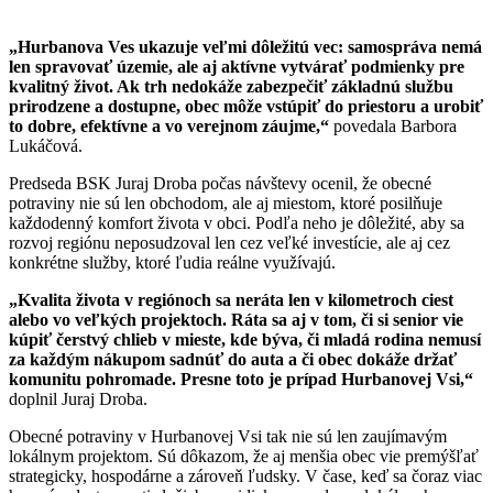
„Hurbanova Ves ukazuje veľmi dôležitú vec: samospráva nemá
len spravovať územie, ale aj aktívne vytvárať podmienky pre
kvalitný život. Ak trh nedokáže zabezpečiť základnú službu
prirodzene a dostupne, obec môže vstúpiť do priestoru a urobiť
to dobre, efektívne a vo verejnom záujme,“
povedala Barbora
Lukáčová.
Predseda BSK Juraj Droba počas návštevy ocenil, že obecné
potraviny nie sú len obchodom, ale aj miestom, ktoré posilňuje
každodenný komfort života v obci. Podľa neho je dôležité, aby sa
rozvoj regiónu neposudzoval len cez veľké investície, ale aj cez
konkrétne služby, ktoré ľudia reálne využívajú.
„Kvalita života v regiónoch sa neráta len v kilometroch ciest
alebo vo veľkých projektoch. Ráta sa aj v tom, či si senior vie
kúpiť čerstvý chlieb v mieste, kde býva, či mladá rodina nemusí
za každým nákupom sadnúť do auta a či obec dokáže držať
komunitu pohromade. Presne toto je prípad Hurbanovej Vsi,“
doplnil Juraj Droba.
Obecné potraviny v Hurbanovej Vsi tak nie sú len zaujímavým
lokálnym projektom. Sú dôkazom, že aj menšia obec vie premýšľať
strategicky, hospodárne a zároveň ľudsky. V čase, keď sa čoraz viac