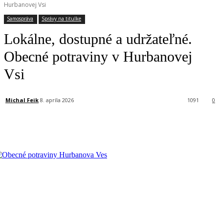
Hurbanovej Vsi
Samospráva
Správy na titulke
Lokálne, dostupné a udržateľné.
Obecné potraviny v Hurbanovej
Vsi
Michal Feik
8. apríla 2026
1091
0
Facebook
X
Linkedin
Tumblr