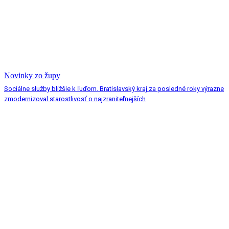
Novinky zo župy
Sociálne služby bližšie k ľuďom. Bratislavský kraj za posledné roky výrazne
zmodernizoval starostlivosť o najzraniteľnejších