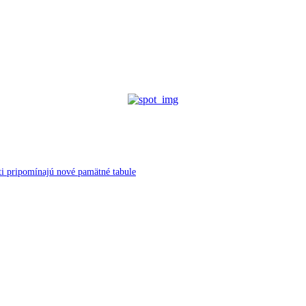
ti pripomínajú nové pamätné tabule