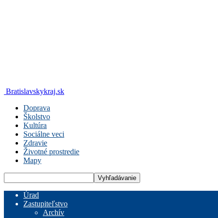
Bratislavskykraj.sk
Doprava
Školstvo
Kultúra
Sociálne veci
Zdravie
Životné prostredie
Mapy
Úrad
Zastupiteľstvo
Archív