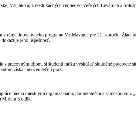
skej Vsi, ako aj z reedukačných centier vo Veľkých Levároch a Sološni
 v rámci inovatívneho programu Vzdelávanie pre 21. storočie. Žiaci tu 
čo dokazuje jeho úspešnosť.
u s pracovným trhom, si študenti môžu vyskúšať skutočné pracovné si
dentom získať neoceniteľnú prax.
práce medzi miestnymi organizáciami, podnikateľmi a samosprávou.
„
 Miriam Kottlík.