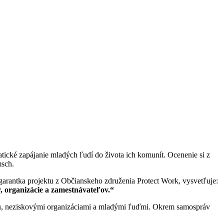
atické zapájanie mladých ľudí do života ich komunít. Ocenenie si z
msch.
 garantka projektu z Občianskeho združenia Protect Work, vysvetľuje:
, organizácie a zamestnávateľov.“
vou, neziskovými organizáciami a mladými ľuďmi. Okrem samospráv