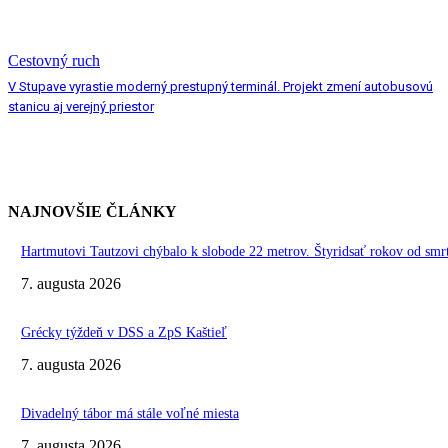
Cestovný ruch
V Stupave vyrastie moderný prestupný terminál. Projekt zmení autobusovú
stanicu aj verejný priestor
NAJNOVŠIE ČLÁNKY
Hartmutovi Tautzovi chýbalo k slobode 22 metrov. Štyridsať rokov od smr
7. augusta 2026
Grécky týždeň v DSS a ZpS Kaštieľ
7. augusta 2026
Divadelný tábor má stále voľné miesta
7. augusta 2026