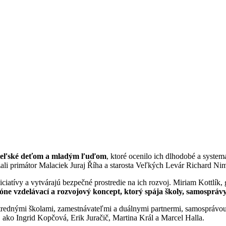
ateľské deťom a mladým ľuďom
, ktoré ocenilo ich dlhodobé a system
ali primátor Malaciek Juraj Říha a starosta Veľkých Levár Richard Ni
ciatívy a vytvárajú bezpečné prostredie na ich rozvoj. Miriam Kottlík,
e vzdelávací a rozvojový koncept, ktorý spája školy, samosprávy
 strednými školami, zamestnávateľmi a duálnymi partnermi, samosprá
u, ako Ingrid Kopčová, Erik Juračič, Martina Král a Marcel Halla.