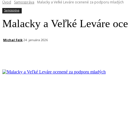
Úvod
Samospráva
Malacky a Veľké Leváre ocenené za podporu mladých
Samospráva
Malacky a Veľké Leváre oc
Michal Feik
24. januára 2026
Facebook
X
Linkedin
Tumblr