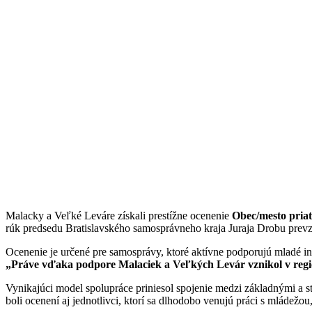
Malacky a Veľké Leváre získali prestížne ocenenie
Obec/mesto pri
rúk predsedu Bratislavského samosprávneho kraja Juraja Drobu prevz
Ocenenie je určené pre samosprávy, ktoré aktívne podporujú mladé ini
„Práve vďaka podpore Malaciek a Veľkých Levár vznikol v región
Vynikajúci model spolupráce priniesol spojenie medzi základnými a
boli ocenení aj jednotlivci, ktorí sa dlhodobo venujú práci s mládežo