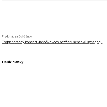
Facebook
X
Linkedin
Tumblr
Predchádzajúci článok
Trojgeneračný koncert Janoškovcov rozžiaril seneckú synagógu
Ďalšie články