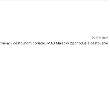
Ďalší článok
zmeny v cestovnom poriadku MAD Malacky zjednodušia cestovanie