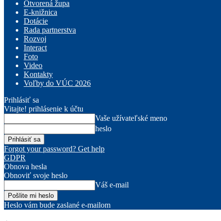
Otvorená župa
E-knižnica
Dotácie
Rada partnerstva
Rozvoj
Interact
Foto
Video
Kontakty
Voľby do VÚC 2026
Prihlásiť sa
Vitajte! prihlásenie k účtu
Vaše užívateľské meno
heslo
Forgot your password? Get help
GDPR
Obnova hesla
Obnoviť svoje heslo
Váš e-mail
Heslo vám bude zaslané e-mailom