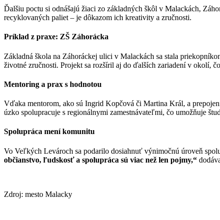
Ďalšiu poctu si odnášajú žiaci zo základných škôl v Malackách, Záhor
recyklovaných paliet – je dôkazom ich kreativity a zručnosti.
Príklad z praxe: ZŠ Záhorácka
Základná škola na Záhoráckej ulici v Malackách sa stala priekopníkom
životné zručnosti. Projekt sa rozšíril aj do ďalších zariadení v okolí, 
Mentoring a prax s hodnotou
Vďaka mentorom, ako sú Ingrid Kopčová či Martina Král, a prepojeni
úzko spolupracuje s regionálnymi zamestnávateľmi, čo umožňuje štu
Spolupráca mení komunitu
Vo Veľkých Levároch sa podarilo dosiahnuť výnimočnú úroveň spolu
občianstvo, ľudskosť a spolupráca sú viac než len pojmy,“
dodáva
Zdroj: mesto Malacky