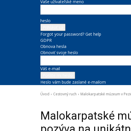
Vaše užívateľské meno
heslo
Forgot your password? Get help
GDPR
Obnova hesla
Obnoviť svoje heslo
Váš e-mail
Heslo vám bude zaslané e-mailom
Úvod
Cestovný ruch
Malokarpatské múzeum v Pezink
Cestovný ruch
Kultúra a voľný čas
Správy na titulke
Malokarpatské m
pozýva na unikátn