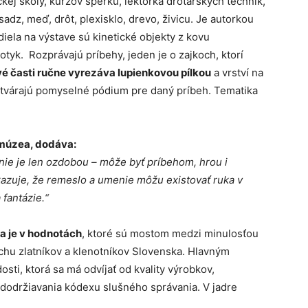
ckej školy, kurzov šperku, lektorka drotárskych techník,
adz, meď, drôt, plexisklo, drevo, živicu. Je autorkou
diela na výstave sú kinetické objekty z kovu
otyk. Rozprávajú príbehy, jeden je o zajkoch, ktorí
é časti ručne vyrezáva lupienkovou pílkou
a vrství na
ytvárajú pomyselné pódium pre daný príbeh. Tematika
 múzea, dodáva:
nie je len ozdobou – môže byť príbehom, hrou i
azuje, že remeslo a umenie môžu existovať ruka v
 fantázie.“
 je v hodnotách
, ktoré sú mostom medzi minulosťou
chu zlatníkov a klenotníkov Slovenska. Hlavným
sti, ktorá sa má odvíjať od kvality výrobkov,
dodržiavania kódexu slušného správania. V jadre