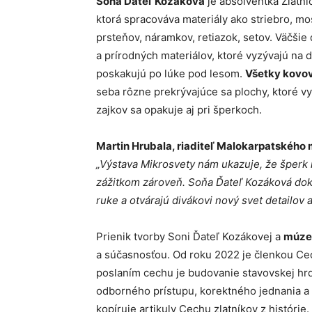
Soňa Ďateľ Kozáková
je absolventka Zlatní
ktorá spracováva materiály ako striebro, mos
prsteňov, náramkov, retiazok, setov. Väčšie 
a prírodných materiálov, ktoré vyzývajú na d
poskakujú po lúke pod lesom.
Všetky kovov
seba rôzne prekrývajúce sa plochy, ktoré v
zajkov sa opakuje aj pri šperkoch.
Martin Hrubala, riaditeľ Malokarpatského
„Výstava Mikrosvety nám ukazuje, že šperk 
zážitkom zároveň. Soňa Ďateľ Kozáková dok
ruke a otvárajú divákovi nový svet detailov a
Prienik tvorby Soni Ďateľ Kozákovej a
múzea
a súčasnosťou. Od roku 2022 je členkou Ce
poslaním cechu je budovanie stavovskej hrdo
odborného prístupu, korektného jednania a 
kopíruje artikuly Cechu zlatníkov z histórie.