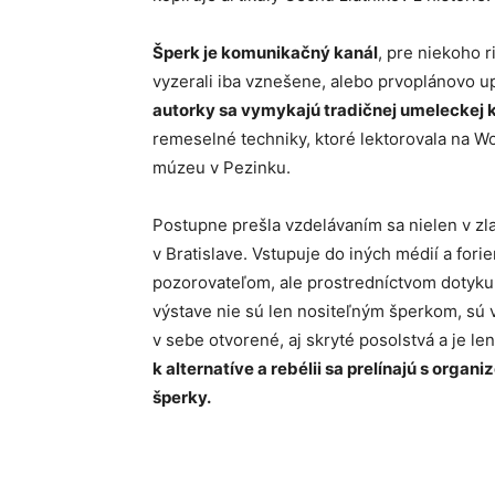
Šperk je komunikačný kanál
, pre niekoho r
vyzerali iba vznešene, alebo prvoplánovo upú
autorky sa vymykajú tradičnej umeleckej k
remeselné techniky, ktoré lektorovala na 
múzeu v Pezinku.
Postupne prešla vzdelávaním sa nielen v zla
v Bratislave. Vstupuje do iných médií a fori
pozorovateľom, ale prostredníctvom dotyku s
výstave nie sú len nositeľným šperkom, sú
v sebe otvorené, aj skryté posolstvá a je le
k alternatíve a rebélii sa prelínajú s orga
šperky.