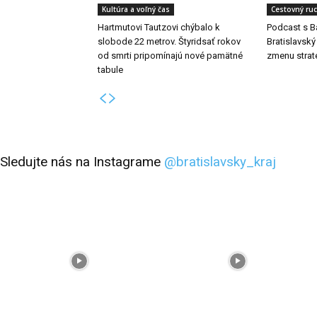
Kultúra a voľný čas
Cestovný ru
Hartmutovi Tautzovi chýbalo k
Podcast s B
slobode 22 metrov. Štyridsať rokov
Bratislavský
od smrti pripomínajú nové pamätné
zmenu strat
tabule
Sledujte nás na Instagrame
@bratislavsky_kraj