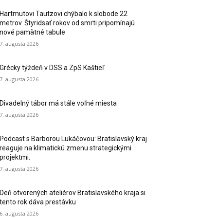
Hartmutovi Tautzovi chýbalo k slobode 22
metrov. Štyridsať rokov od smrti pripomínajú
nové pamätné tabule
7. augusta 2026
Grécky týždeň v DSS a ZpS Kaštieľ
7. augusta 2026
Divadelný tábor má stále voľné miesta
7. augusta 2026
Podcast s Barborou Lukáčovou: Bratislavský kraj
reaguje na klimatickú zmenu strategickými
projektmi.
7. augusta 2026
Deň otvorených ateliérov Bratislavského kraja si
tento rok dáva prestávku
6. augusta 2026