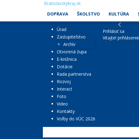
Bratislavskykraj.sk
DOPRAVA
ŠKOLSTVO
KULTÚRA
Úrad
Prihlásiť sa
Zastupiteľstvo
Vitajte! prihláseni
Archív
Otvorená župa
E-knižnica
Dotácie
Rada partnerstva
Rozvoj
Interact
Foto
Video
Kontakty
Voľby do VÚC 2026