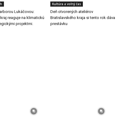
ch
Kultúra a voľný čas
arborou Lukáčovou:
Deň otvorených ateliérov
 kraj reaguje na klimatickú
Bratislavského kraja si tento rok dáva
egickými projektmi.
prestávku