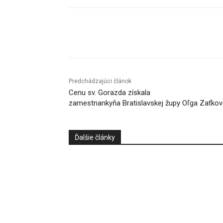
Facebook
X
Linkedin
Predchádzajúci článok
Cenu sv. Gorazda získala
zamestnankyňa Bratislavskej župy Oľga Zaťkov
Ďalšie články