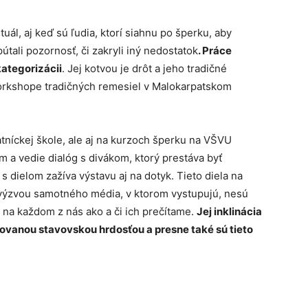
ituál, aj keď sú ľudia, ktorí siahnu po šperku, aby
tali pozornosť, či zakryli iný nedostatok
. Práce
ategorizácii
. Jej kotvou je drôt a jeho tradičné
Workshope tradičných remesiel v Malokarpatskom
tníckej škole, ale aj na kurzoch šperku na VŠVU
em a vedie dialóg s divákom, ktorý prestáva byť
 dielom zažíva výstavu aj na dotyk. Tieto diela na
 výzvou samotného média, v ktorom vystupujú, nesú
n na každom z nás ako a či ich prečítame.
Jej inklinácia
nizovanou stavovskou hrdosťou a presne také sú tieto