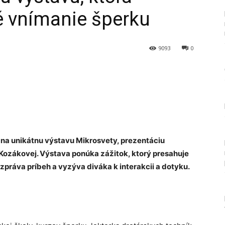
é vnímanie šperku
9093
0
Tumblr
a unikátnu výstavu Mikrosvety, prezentáciu
Kozákovej. Výstava ponúka zážitok, ktorý presahuje
zpráva príbeh a vyzýva diváka k interakcii a dotyku.