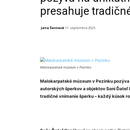
presahuje tradičn
Jana Šantavá
11. septembra 2025
Facebook
X
Linkedin
Malokarpatské múzeum v Pezinku
Malokarpatské múzeum v Pezinku pozýva n
autorských šperkov a objektov Soni Ďateľ 
tradičné vnímanie šperku – každý kúsok ro