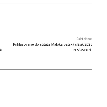
Tumblr
Ďalší článok
Prihlasovanie do súťaže Malokarpatský slávik 2025
á
je otvorené