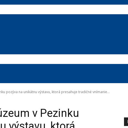
u pozýva na unikátnu výstavu, ktorá presahuje tradičné vnímanie...
úzeum v Pezinku
u výstavu, ktorá