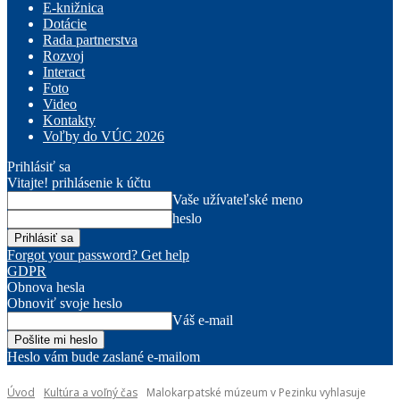
E-knižnica
Dotácie
Rada partnerstva
Rozvoj
Interact
Foto
Video
Kontakty
Voľby do VÚC 2026
Prihlásiť sa
Vitajte! prihlásenie k účtu
Vaše užívateľské meno
heslo
Forgot your password? Get help
GDPR
Obnova hesla
Obnoviť svoje heslo
Váš e-mail
Heslo vám bude zaslané e-mailom
Úvod
Kultúra a voľný čas
Malokarpatské múzeum v Pezinku vyhlasuje