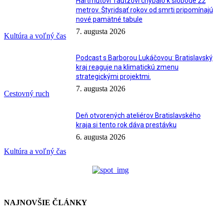
Hartmutovi Tautzovi chýbalo k slobode 22
metrov. Štyridsať rokov od smrti pripomínajú
nové pamätné tabule
7. augusta 2026
Kultúra a voľný čas
Podcast s Barborou Lukáčovou: Bratislavský
kraj reaguje na klimatickú zmenu
strategickými projektmi.
7. augusta 2026
Cestovný ruch
Deň otvorených ateliérov Bratislavského
kraja si tento rok dáva prestávku
6. augusta 2026
Kultúra a voľný čas
NAJNOVŠIE ČLÁNKY