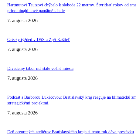
Hartmutovi Tautzovi chýbalo k slobode 22 metrov. Štyridsať rokov od smr
pripomínajú nové pamätné tabule
7. augusta 2026
Grécky týždeň v DSS a ZpS Kaštieľ
7. augusta 2026
Divadelný tábor má stále voľné miesta
7. augusta 2026
Podcast s Barborou Lukáčovou: Bratislavský kraj reaguje na klimatickú z
strategickými projektmi.
7. augusta 2026
Deň otvorených ateliérov Bratislavského kraja si tento rok dáva prestávku