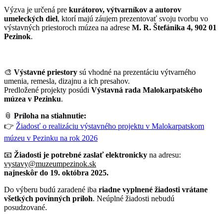
Výzva je určená pre
kurátorov, výtvarníkov a autorov
umeleckých diel
, ktorí majú záujem prezentovať svoju tvorbu vo
výstavných priestoroch múzea na adrese
M. R. Štefánika 4, 902 01
Pezinok
.
🎨
Výstavné priestory
sú vhodné na prezentáciu výtvarného
umenia, remesla, dizajnu a ich presahov.
Predložené projekty posúdi
Výstavná rada Malokarpatského
múzea v Pezinku
.
📎
Príloha na stiahnutie:
👉
Žiadosť o realizáciu výstavného projektu v Malokarpatskom
múzeu v Pezinku na rok 2026
📧
Žiadosti je potrebné zaslať elektronicky
na adresu:
vystavy@muzeumpezinok.sk
najneskôr do 19. októbra 2025.
Do výberu budú zaradené iba
riadne vyplnené žiadosti vrátane
všetkých povinných príloh
. Neúplné žiadosti nebudú
posudzované.