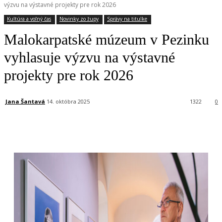
výzvu na výstavné projekty pre rok 2026
Kultúra a voľný čas
Novinky zo župy
Správy na titulke
Malokarpatské múzeum v Pezinku
vyhlasuje výzvu na výstavné
projekty pre rok 2026
Jana Šantavá
14. októbra 2025
1322
0
Facebook
X
Linkedin
Tumblr