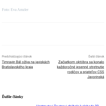
Foto: Eva Amzler
Facebook
X
Linkedin
Tumblr
Predchádzajúci článok
Ďalší článok
Timravin Bál ožíva na javiskách
Začiatkom októbra sa konalo
Bratislavského kraja
každoročné jesenné stretnutie
rodičov a priateľov CSS
Javorinská
Ďalšie články