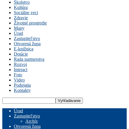
Školstvo
Kultúra
Sociálne veci
Zdravie
Životné prostredie
Mapy
Úrad
Zastupiteľstvo
Otvorená župa
E-knižnica
Dotácie
Rada partnerstva
Rozvoj
Interact
Foto
Video
Podujatia
Kontakty
Úrad
Zastupiteľstvo
Archív
Otvorená župa