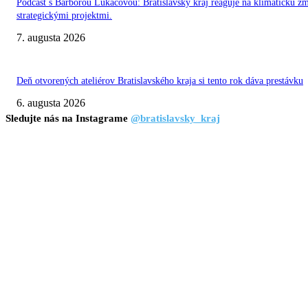
Podcast s Barborou Lukáčovou: Bratislavský kraj reaguje na klimatickú z
strategickými projektmi.
7. augusta 2026
Deň otvorených ateliérov Bratislavského kraja si tento rok dáva prestávku
6. augusta 2026
Sledujte nás na Instagrame
@bratislavsky_kraj