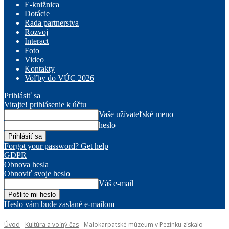
E-knižnica
Dotácie
Rada partnerstva
Rozvoj
Interact
Foto
Video
Kontakty
Voľby do VÚC 2026
Prihlásiť sa
Vitajte! prihlásenie k účtu
Vaše užívateľské meno
heslo
Forgot your password? Get help
GDPR
Obnova hesla
Obnoviť svoje heslo
Váš e-mail
Heslo vám bude zaslané e-mailom
Úvod
Kultúra a voľný čas
Malokarpatské múzeum v Pezinku získalo