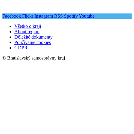
Facebook
Flickr
Instagram
RSS
Spotify
Youtube
Všetko o kraji
About region
Dôležité dokumenty
Používanie cookies
GDPR
© Bratislavský samosprávny kraj