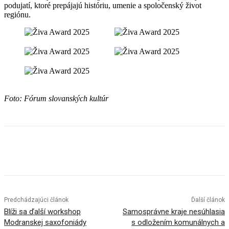
podujatí, ktoré prepájajú históriu, umenie a spoločenský život
regiónu.
Foto: Fórum slovanských kultúr
Facebook
X
Linkedin
Tumblr
Predchádzajúci článok
Ďalší článok
Blíži sa ďalší workshop
Samosprávne kraje nesúhlasia
Modranskej saxofoniády
s odložením komunálnych a