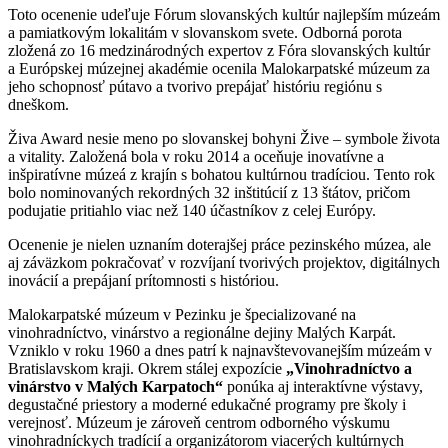
Toto ocenenie udeľuje Fórum slovanských kultúr najlepším múzeám
a pamiatkovým lokalitám v slovanskom svete. Odborná porota
zložená zo 16 medzinárodných expertov z Fóra slovanských kultúr
a Európskej múzejnej akadémie ocenila Malokarpatské múzeum za
jeho schopnosť pútavo a tvorivo prepájať históriu regiónu s
dneškom.
Živa Award nesie meno po slovanskej bohyni Žive – symbole života
a vitality. Založená bola v roku 2014 a oceňuje inovatívne a
inšpiratívne múzeá z krajín s bohatou kultúrnou tradíciou. Tento rok
bolo nominovaných rekordných 32 inštitúcií z 13 štátov, pričom
podujatie pritiahlo viac než 140 účastníkov z celej Európy.
Ocenenie je nielen uznaním doterajšej práce pezinského múzea, ale
aj záväzkom pokračovať v rozvíjaní tvorivých projektov, digitálnych
inovácií a prepájaní prítomnosti s históriou.
Malokarpatské múzeum v Pezinku je špecializované na
vinohradníctvo, vinárstvo a regionálne dejiny Malých Karpát.
Vzniklo v roku 1960 a dnes patrí k najnavštevovanejším múzeám v
Bratislavskom kraji. Okrem stálej expozície
„Vinohradníctvo a
vinárstvo v Malých Karpatoch“
ponúka aj interaktívne výstavy,
degustačné priestory a moderné edukačné programy pre školy i
verejnosť. Múzeum je zároveň centrom odborného výskumu
vinohradníckych tradícií a organizátorom viacerých kultúrnych