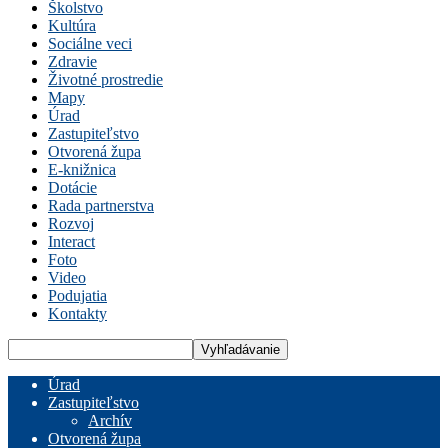
Školstvo
Kultúra
Sociálne veci
Zdravie
Životné prostredie
Mapy
Úrad
Zastupiteľstvo
Otvorená župa
E-knižnica
Dotácie
Rada partnerstva
Rozvoj
Interact
Foto
Video
Podujatia
Kontakty
Úrad
Zastupiteľstvo
Archív
Otvorená župa