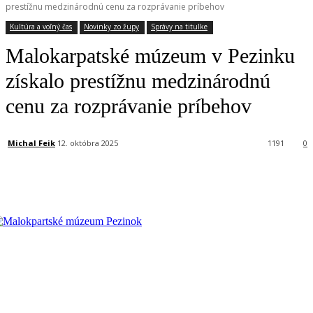
prestížnu medzinárodnú cenu za rozprávanie príbehov
Kultúra a voľný čas
Novinky zo župy
Správy na titulke
Malokarpatské múzeum v Pezinku
získalo prestížnu medzinárodnú
cenu za rozprávanie príbehov
Michal Feik
12. októbra 2025
1191
0
Facebook
X
Linkedin
Tumblr