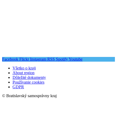
Facebook
Flickr
Instagram
RSS
Spotify
Youtube
Všetko o kraji
About region
Dôležité dokumenty
Používanie cookies
GDPR
© Bratislavský samosprávny kraj