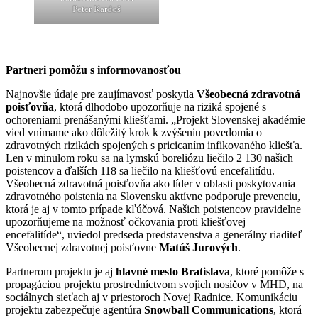
Peter Kardoš
Partneri pomôžu s informovanosťou
Najnovšie údaje pre zaujímavosť poskytla
Všeobecná zdravotná
poisťovňa
, ktorá dlhodobo upozorňuje na riziká spojené s
ochoreniami prenášanými kliešťami. „Projekt Slovenskej akadémie
vied vnímame ako dôležitý krok k zvýšeniu povedomia o
zdravotných rizikách spojených s pricicaním infikovaného kliešťa.
Len v minulom roku sa na lymskú boreliózu liečilo 2 130 našich
poistencov a ďalších 118 sa liečilo na kliešťovú encefalitídu.
Všeobecná zdravotná poisťovňa ako líder v oblasti poskytovania
zdravotného poistenia na Slovensku aktívne podporuje prevenciu,
ktorá je aj v tomto prípade kľúčová. Našich poistencov pravidelne
upozorňujeme na možnosť očkovania proti kliešťovej
encefalitíde“, uviedol predseda predstavenstva a generálny riaditeľ
Všeobecnej zdravotnej poisťovne
Matúš Jurových
.
Partnerom projektu je aj
hlavné mesto Bratislava
, ktoré pomôže s
propagáciou projektu prostredníctvom svojich nosičov v MHD, na
sociálnych sieťach aj v priestoroch Novej Radnice. Komunikáciu
projektu zabezpečuje agentúra
Snowball Communications
, ktorá