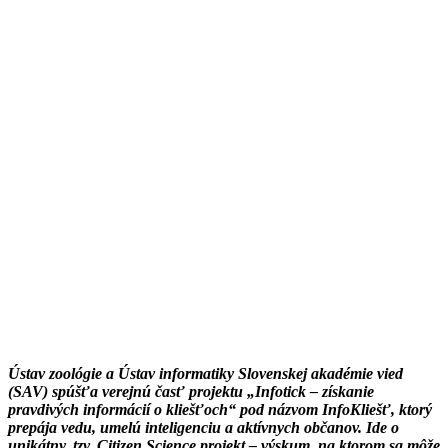
Ústav zoológie a Ústav informatiky Slovenskej akadémie vied
(SAV) spúšťa verejnú časť projektu „Infotick – získanie
pravdivých informácií o kliešťoch“ pod názvom InfoKliešť, ktorý
prepája vedu, umelú inteligenciu a aktívnych občanov. Ide o
unikátny, tzv. Citizen Science projekt – výskum, na ktorom sa môže