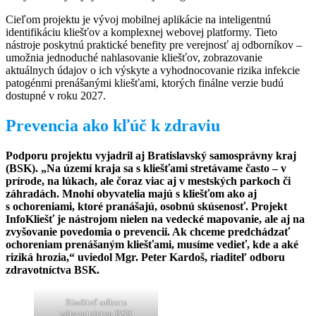
Cieľom projektu je vývoj mobilnej aplikácie na inteligentnú
identifikáciu kliešťov a komplexnej webovej platformy. Tieto
nástroje poskytnú praktické benefity pre verejnosť aj odborníkov –
umožnia jednoduché nahlasovanie kliešťov, zobrazovanie
aktuálnych údajov o ich výskyte a vyhodnocovanie rizika infekcie
patogénmi prenášanými kliešťami, ktorých finálne verzie budú
dostupné v roku 2027.
Prevencia ako kľúč k zdraviu
Podporu projektu vyjadril aj Bratislavský samosprávny kraj
(BSK). „Na území kraja sa s kliešťami stretávame často – v
prírode, na lúkach, ale čoraz viac aj v mestských parkoch či
záhradách. Mnohí obyvatelia majú s kliešťom ako aj
s ochoreniami, ktoré pranášajú, osobnú skúsenosť. Projekt
InfoKliešť je nástrojom nielen na vedecké mapovanie, ale aj na
zvyšovanie povedomia o prevencii. Ak chceme predchádzať
ochoreniam prenášaným kliešťami, musíme vedieť, kde a aké
riziká hrozia,“ uviedol Mgr. Peter Kardoš, riaditeľ odboru
zdravotníctva BSK.
Riaditeľ odboru
zdravotníctva BSK