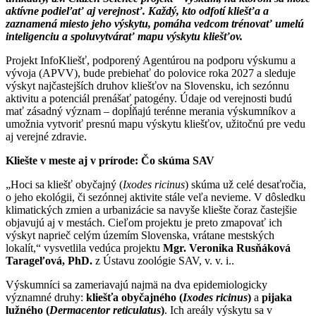
aktívne podieľať aj verejnosť. Každý, kto odfotí kliešťa a
zaznamená miesto jeho výskytu, pomáha vedcom trénovať umelú
inteligenciu a spoluvytvárať mapu výskytu kliešťov.
Projekt InfoKliešť, podporený Agentúrou na podporu výskumu a
vývoja (APVV), bude prebiehať do polovice roka 2027 a sleduje
výskyt najčastejších druhov kliešťov na Slovensku, ich sezónnu
aktivitu a potenciál prenášať patogény. Údaje od verejnosti budú
mať zásadný význam – dopĺňajú terénne merania výskumníkov a
umožnia vytvoriť presnú mapu výskytu kliešťov, užitočnú pre vedu
aj verejné zdravie.
Kliešte v meste aj v prírode: Čo skúma SAV
„Hoci sa kliešť obyčajný (
Ixodes ricinus
) skúma už celé desaťročia,
o jeho ekológii, či sezónnej aktivite stále veľa nevieme. V dôsledku
klimatických zmien a urbanizácie sa navyše kliešte čoraz častejšie
objavujú aj v mestách. Cieľom projektu je preto zmapovať ich
výskyt naprieč celým územím Slovenska, vrátane mestských
lokalít,“ vysvetlila vedúca projektu
Mgr. Veronika Rusňáková
Tarageľová, PhD.
z Ústavu zoológie SAV, v. v. i..
Výskumníci sa zameriavajú najmä na dva epidemiologicky
významné druhy:
kliešťa obyčajného (
Ixodes ricinus
)
a
pijaka
lužného (
Dermacentor reticulatus
)
. Ich areály výskytu sa v