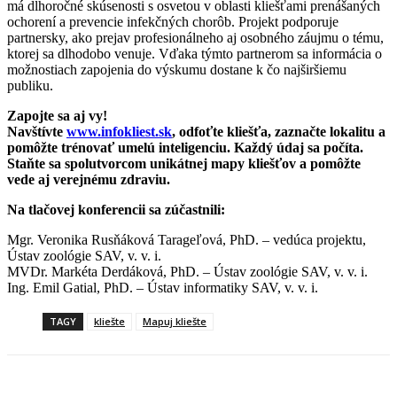
má dlhoročné skúsenosti s osvetou v oblasti kliešťami prenášaných
ochorení a prevencie infekčných chorôb. Projekt podporuje
partnersky, ako prejav profesionálneho aj osobného záujmu o tému,
ktorej sa dlhodobo venuje. Vďaka týmto partnerom sa informácia o
možnostiach zapojenia do výskumu dostane k čo najširšiemu
publiku.
Zapojte sa aj vy!
Navštívte
www.infokliest.sk
, odfoťte kliešťa, zaznačte lokalitu a
pomôžte trénovať umelú inteligenciu. Každý údaj sa počíta.
Staňte sa spolutvorcom unikátnej mapy kliešťov a pomôžte
vede aj verejnému zdraviu.
Na tlačovej konferencii sa zúčastnili:
Mgr. Veronika Rusňáková Tarageľová, PhD. – vedúca projektu,
Ústav zoológie SAV, v. v. i.
MVDr. Markéta Derdáková, PhD. – Ústav zoológie SAV, v. v. i.
Ing. Emil Gatial, PhD. – Ústav informatiky SAV, v. v. i.
TAGY
kliešte
Mapuj kliešte