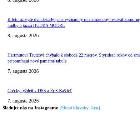
K letu už vyše dve dekády patrí významný medzinárodný festival komorne
hudby a jazzu HUDBA MODRE
8. augusta 2026
Hartmutovi Tautzovi chýbalo k slobode 22 metrov. Štyridsať rokov od smr
pripomínajú nové pamätné tabule
7. augusta 2026
Grécky týždeň v DSS a ZpS Kaštieľ
7. augusta 2026
Sledujte nás na Instagrame
@bratislavsky_kraj