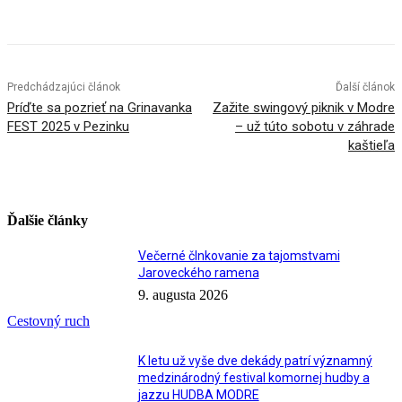
Facebook
X
Linkedin
Tumblr
Predchádzajúci článok
Ďalší článok
Príďte sa pozrieť na Grinavanka
Zažite swingový piknik v Modre
FEST 2025 v Pezinku
– už túto sobotu v záhrade
kaštieľa
Ďalšie články
Večerné člnkovanie za tajomstvami
Jaroveckého ramena
9. augusta 2026
Cestovný ruch
K letu už vyše dve dekády patrí významný
medzinárodný festival komornej hudby a
jazzu HUDBA MODRE