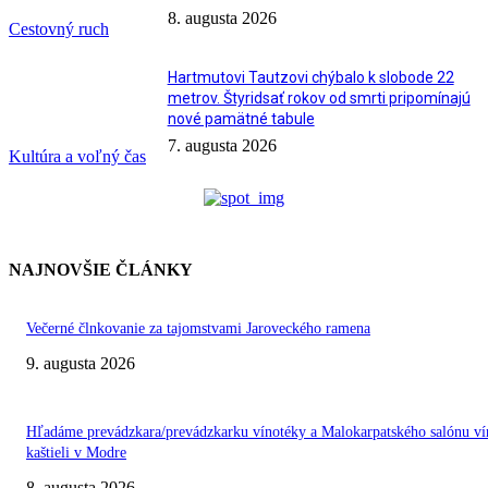
8. augusta 2026
Cestovný ruch
Hartmutovi Tautzovi chýbalo k slobode 22
metrov. Štyridsať rokov od smrti pripomínajú
nové pamätné tabule
7. augusta 2026
Kultúra a voľný čas
NAJNOVŠIE ČLÁNKY
Večerné člnkovanie za tajomstvami Jaroveckého ramena
9. augusta 2026
Hľadáme prevádzkara/prevádzkarku vínotéky a Malokarpatského salónu ví
kaštieli v Modre
8. augusta 2026