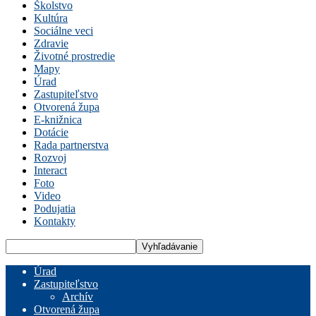
Školstvo
Kultúra
Sociálne veci
Zdravie
Životné prostredie
Mapy
Úrad
Zastupiteľstvo
Otvorená župa
E-knižnica
Dotácie
Rada partnerstva
Rozvoj
Interact
Foto
Video
Podujatia
Kontakty
Úrad
Zastupiteľstvo
Archív
Otvorená župa