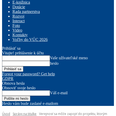
E-knižnica
Dotácie
Rada partnerstva
Rozvoj
Interact
Foto
Video
Kontakty
Voľby do VÚC 2026
Prihlásiť sa
Vitajte! prihlásenie k účtu
Vaše užívateľské meno
heslo
Forgot your password? Get help
GDPR
Obnova hesla
Obnoviť svoje heslo
Váš e-mail
Heslo vám bude zaslané e-mailom
Úvod
Správy na titulke
Verejnosť sa môže zapojiť do projektu, ktorým