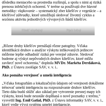
dôsledku meniaceho sa prostredia rozširujú, a spolu s nimi aj riziká
prenosu infekčných ochorení. V teréne sa používajú dve hlavné
metodiky:
vlajkovanie
– systematický zber kliešťov z vegetácie – a
kliešťové záhradky
, ktoré umožňujú sledovať životný cyklus a
sezónnu aktivitu jednotlivých vývojových štádií kliešťov.
Kliešť obyčajný
Pijak lužný
„Rôzne druhy kliešťov prenášajú rôzne patogény. Vďaka
identifikácii druhov a analýze výskytu infikovaných jedincov
môžeme lepšie odhadnúť riziká pre verejné zdravie. Sledovať
budeme aj výskyt nepôvodných druhov kliešťov, ktoré môžu
zavliecť nové ochorenia,“ doplnila
MVDr. Markéta Derdáková,
PhD.
z Ústavu zoológie SAV, v. v. i..
Ako pomáha verejnosť a umelá inteligencia
„Vďaka fotografiám a lokalizačným údajom od verejnosti dokážeme
trénovať umelú inteligenciu na rozpoznávanie druhov kliešťov.
Tieto dáta budú slúžiť ako základ pre vytvorenie presnej mapy ich
výskytu, ktorá bude neustále dopĺňaná o nové poznatky z terénu,“
vysvetlil
Ing. Emil Gatial, PhD.
z Ústavu informatiky SAV, v. v. i.,
ktorý vedie vývoj systému umelej inteligencie.