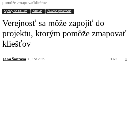
pomôže zmapovať kliešťov
Správy na titulke
Zdravie
Životné prostredie
Verejnosť sa môže zapojiť do
projektu, ktorým pomôže zmapovať
kliešťov
Jana Šantavá
3. júna 2025
3322
0
Facebook
X
Linkedin
Tumblr