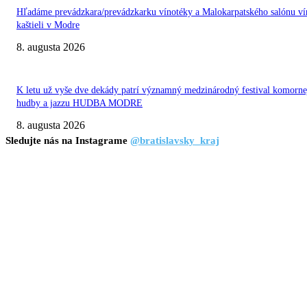
Hľadáme prevádzkara/prevádzkarku vínotéky a Malokarpatského salónu ví
kaštieli v Modre
8. augusta 2026
K letu už vyše dve dekády patrí významný medzinárodný festival komorne
hudby a jazzu HUDBA MODRE
8. augusta 2026
Sledujte nás na Instagrame
@bratislavsky_kraj