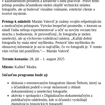
v každodennom prostredí a kreatívne s nimi pracovať. Práve tento
prístup pomáha účastníkom nielen zlepšiť technickú stránku
fotografie, ale aj budovať vizuálne vnímanie, estetické cítenie a
tvorivé myslenie.
Prístup k mládeži:
Marián Valovič je známy svojím rešpektujúcim
a motivačným prístupom. Vytvára bezpečné prostredie, v ktorom sa
mladí ľudia neboja experimentovať a učiť sa novým veciam bez
strachu z hodnotenia. Je presvedčený, že fotografia je nielen
umelecký, ale aj výchovno-vzdelávací nástroj. „Každá dobrá
fotografia by mala niesť myšlienku. Pretaviť túto myšlienku do
obrazovej informácie je asi to najťažšie, čo vo fotografii je. V tomto
vám veľmi rád pomôžem.“— Marián Valovič
Termín konania:
28. júl – 1. august 2025
Miesto:
Kaštieľ Modra
Súčasťou programu bude aj:
diskusia s renomovaným fotografom Jánom Štrbom, ktorý sa
s účastníkmi podelí o svoje skúsenosti z oblasti
dokumentárnej a umeleckej fotografie.
aktivita v spolupráci s Digitalizačno-dokumentačným a
publikačným oddelením, kde si účastníci vyskúšajú
digitalizáciu historických fotografií