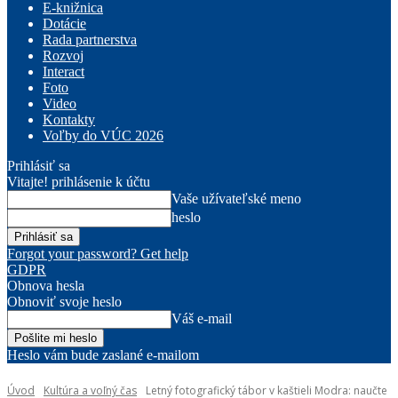
E-knižnica
Dotácie
Rada partnerstva
Rozvoj
Interact
Foto
Video
Kontakty
Voľby do VÚC 2026
Prihlásiť sa
Vitajte! prihlásenie k účtu
Vaše užívateľské meno
heslo
Forgot your password? Get help
GDPR
Obnova hesla
Obnoviť svoje heslo
Váš e-mail
Heslo vám bude zaslané e-mailom
Úvod
Kultúra a voľný čas
Letný fotografický tábor v kaštieli Modra: naučte