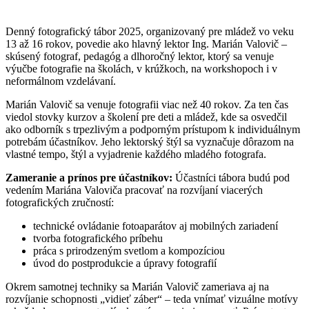
Denný fotografický tábor 2025, organizovaný pre mládež vo veku
13 až 16 rokov, povedie ako hlavný lektor Ing. Marián Valovič –
skúsený fotograf, pedagóg a dlhoročný lektor, ktorý sa venuje
výučbe fotografie na školách, v krúžkoch, na workshopoch i v
neformálnom vzdelávaní.
Marián Valovič sa venuje fotografii viac než 40 rokov. Za ten čas
viedol stovky kurzov a školení pre deti a mládež, kde sa osvedčil
ako odborník s trpezlivým a podporným prístupom k individuálnym
potrebám účastníkov. Jeho lektorský štýl sa vyznačuje dôrazom na
vlastné tempo, štýl a vyjadrenie každého mladého fotografa.
Zameranie a prínos pre účastníkov:
Účastníci tábora budú pod
vedením Mariána Valoviča pracovať na rozvíjaní viacerých
fotografických zručností:
technické ovládanie fotoaparátov aj mobilných zariadení
tvorba fotografického príbehu
práca s prirodzeným svetlom a kompozíciou
úvod do postprodukcie a úpravy fotografií
Okrem samotnej techniky sa Marián Valovič zameriava aj na
rozvíjanie schopnosti „vidieť záber“ – teda vnímať vizuálne motívy