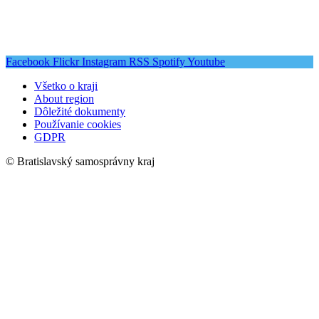
Facebook
Flickr
Instagram
RSS
Spotify
Youtube
Všetko o kraji
About region
Dôležité dokumenty
Používanie cookies
GDPR
© Bratislavský samosprávny kraj