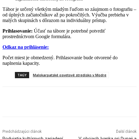
Tábor je určený všetkým mladým ľuďom so záujmom o fotografiu –
od úplných začiatočníkov až po pokročilých. Výučba prebieha v
malých skupinách s dôrazom na individuálny prístup.
Prihlasovanie:
Účasť na tábore je potrebné potvrdiť
prostredníctvom Google formulára.
Odkaz na prihlásenie:
Počet miest je obmedzený. Prihlasovanie bude otvorené do
naplnenia kapacity.
TAGY
Malokarpatské osvetové stredisko v Modre
Facebook
X
Linkedin
Tumblr
Predchádzajúci článok
Ďalší článok
Podujatia kultúrnych zariadení
V obciach Ivanka pri Dunaji a