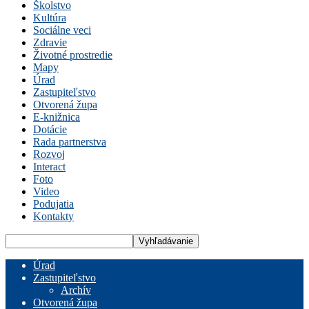
Školstvo
Kultúra
Sociálne veci
Zdravie
Životné prostredie
Mapy
Úrad
Zastupiteľstvo
Otvorená župa
E-knižnica
Dotácie
Rada partnerstva
Rozvoj
Interact
Foto
Video
Podujatia
Kontakty
Úrad
Zastupiteľstvo
Archív
Otvorená župa