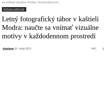
sa vnímať vizuálne motívy v každodennom...
Kultúra a voľný čas
Letný fotografický tábor v kaštieli
Modra: naučte sa vnímať vizuálne
motívy v každodennom prostredí
vladova
30. mája 2025
1461
0
Facebook
X
Linkedin
Tumblr