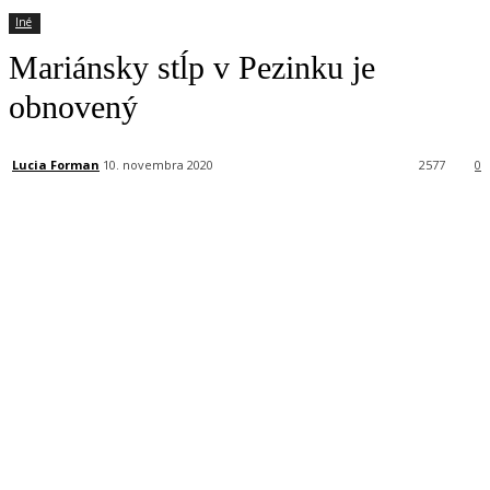
Iné
Mariánsky stĺp v Pezinku je
obnovený
Lucia Forman
10. novembra 2020
2577
0
Facebook
X
Linkedin
Tumblr