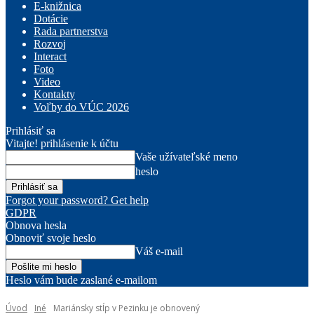
E-knižnica
Dotácie
Rada partnerstva
Rozvoj
Interact
Foto
Video
Kontakty
Voľby do VÚC 2026
Prihlásiť sa
Vitajte! prihlásenie k účtu
Vaše užívateľské meno
heslo
Forgot your password? Get help
GDPR
Obnova hesla
Obnoviť svoje heslo
Váš e-mail
Heslo vám bude zaslané e-mailom
Úvod
Iné
Mariánsky stĺp v Pezinku je obnovený