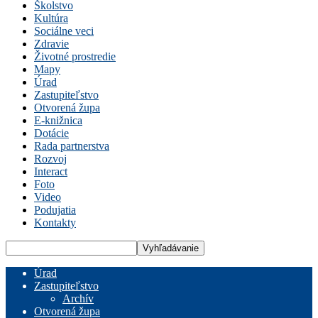
Školstvo
Kultúra
Sociálne veci
Zdravie
Životné prostredie
Mapy
Úrad
Zastupiteľstvo
Otvorená župa
E-knižnica
Dotácie
Rada partnerstva
Rozvoj
Interact
Foto
Video
Podujatia
Kontakty
Úrad
Zastupiteľstvo
Archív
Otvorená župa