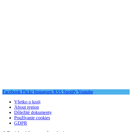
Facebook
Flickr
Instagram
RSS
Spotify
Youtube
Všetko o kraji
About region
Dôležité dokumenty
Používanie cookies
GDPR