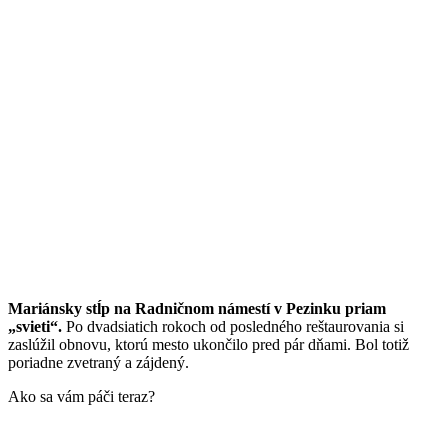
Mariánsky stĺp na Radničnom námestí v Pezinku priam
„svieti“.
Po dvadsiatich rokoch od posledného reštaurovania si
zaslúžil obnovu, ktorú mesto ukončilo pred pár dňami. Bol totiž
poriadne zvetraný a zájdený.
Ako sa vám páči teraz?