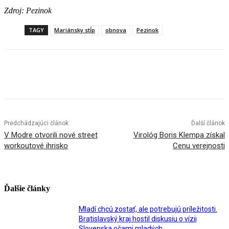
Zdroj: Pezinok
TAGY
Mariánsky stĺp
obnova
Pezinok
Facebook
X
Linkedin
Tumblr
Predchádzajúci článok
Ďalší článok
V Modre otvorili nové street
Virológ Boris Klempa získal
workoutové ihrisko
Cenu verejnosti
Ďalšie články
Mladí chcú zostať, ale potrebujú príležitosti.
Bratislavský kraj hostil diskusiu o vízii
Slovenska očami mladých