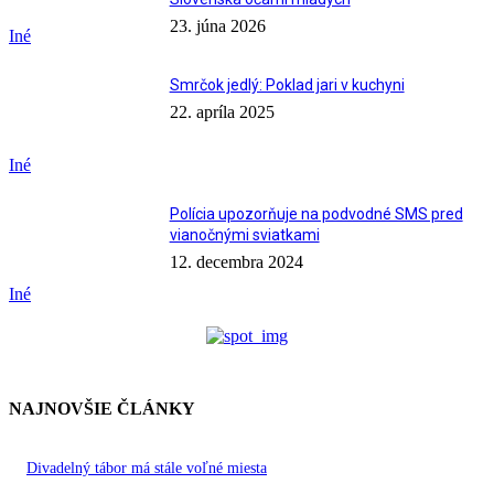
23. júna 2026
Iné
Smrčok jedlý: Poklad jari v kuchyni
22. apríla 2025
Iné
Polícia upozorňuje na podvodné SMS pred
vianočnými sviatkami
12. decembra 2024
Iné
NAJNOVŠIE ČLÁNKY
Divadelný tábor má stále voľné miesta