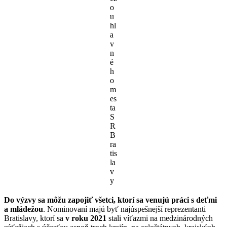
o
u
hl
a
v
n
é
h
o
m
es
ta
S
R
B
ra
tis
la
v
y
Do výzvy sa môžu zapojiť všetci, ktorí sa venujú práci s deťmi
a mládežou
. Nominovaní majú byť najúspešnejší reprezentanti
Bratislavy, ktorí sa
v roku 2021
stali víťazmi na medzinárodných