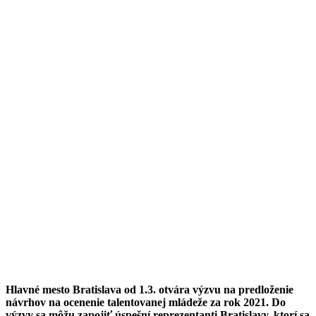
Hlavné mesto Bratislava od 1.3. otvára výzvu na predloženie
návrhov na ocenenie talentovanej mládeže za rok 2021. Do
výzvy sa môžu zapojiť úspešní reprezentanti Bratislavy, ktorí sa