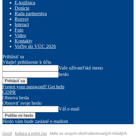
E-knižnica
Dotácie
Rada partnerstva
Rozvoj
Interact
Foto
Video
Kontakty
Voľby do VÚC 2026
Prihlásiť sa
Vitajte! prihlásenie k účtu
Vaše užívateľské meno
heslo
Forgot your password? Get help
GDPR
Obnova hesla
Obnoviť svoje heslo
Váš e-mail
Heslo vám bude zaslané e-mailom
Úvod
Kultúra a voľný čas
Máte vo svojom okolí talentovaných mladých