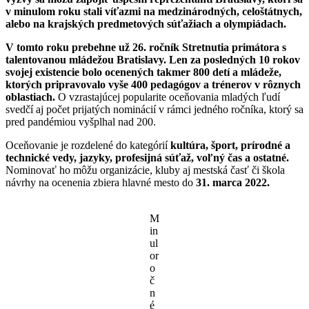
v minulom roku stali víťazmi na medzinárodných, celoštátnych,
alebo na krajských predmetových súťažiach a olympiádach.
V tomto roku prebehne už 26. ročník Stretnutia primátora s
talentovanou mládežou Bratislavy. Len za posledných 10 rokov
svojej existencie bolo ocenených takmer 800 detí a mládeže,
ktorých pripravovalo vyše 400 pedagógov a trénerov v rôznych
oblastiach.
O vzrastajúcej popularite oceňovania mladých ľudí
svedčí aj počet prijatých nominácií v rámci jedného ročníka, ktorý sa
pred pandémiou vyšplhal nad 200.
Oceňovanie je rozdelené do kategórií
kultúra, šport, prírodné a
technické vedy, jazyky, profesijná súťaž, voľný čas a ostatné.
Nominovať ho môžu organizácie, kluby aj mestská časť či škola
návrhy na ocenenia zbiera hlavné mesto do
31. marca 2022.
M
in
ul
or
o
č
n
é