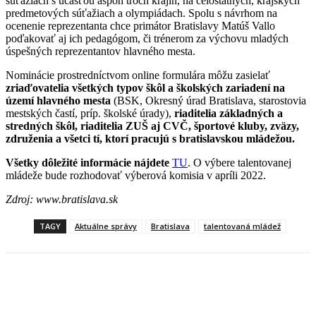
súťažiach s účasťou aspoň troch krajín, na celoštátnych, krajských
predmetových súťažiach a olympiádach. Spolu s návrhom na
ocenenie reprezentanta chce primátor Bratislavy Matúš Vallo
poďakovať aj ich pedagógom, či trénerom za výchovu mladých
úspešných reprezentantov hlavného mesta.
Nominácie prostredníctvom online formulára môžu zasielať
zriaďovatelia všetkých typov škôl a školských zariadení na
území hlavného mesta
(BSK, Okresný úrad Bratislava, starostovia
mestských častí, príp. školské úrady),
riaditelia základných a
stredných škôl, riaditelia ZUŠ aj CVČ, športové kluby, zväzy,
združenia a všetci tí, ktorí pracujú s bratislavskou mládežou.
Všetky dôležité informácie nájdete
TU
. O výbere talentovanej
mládeže bude rozhodovať výberová komisia v apríli 2022.
Zdroj: www.bratislava.sk
TAGY
Aktuálne správy
Bratislava
talentovaná mládež
Facebook
X
Linkedin
Tumblr