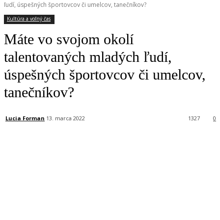
ľudí, úspešných športovcov či umelcov, tanečníkov?
Kultúra a voľný čas
Máte vo svojom okolí
talentovaných mladých ľudí,
úspešných športovcov či umelcov,
tanečníkov?
Lucia Forman
13. marca 2022
1327
0
Facebook
X
Linkedin
Tumblr