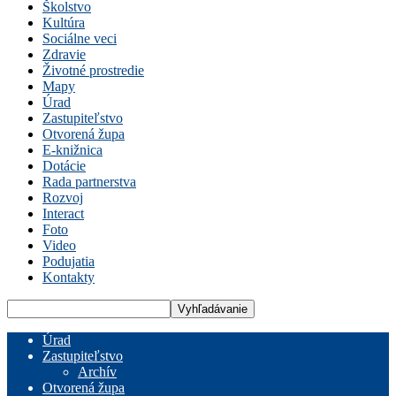
Školstvo
Kultúra
Sociálne veci
Zdravie
Životné prostredie
Mapy
Úrad
Zastupiteľstvo
Otvorená župa
E-knižnica
Dotácie
Rada partnerstva
Rozvoj
Interact
Foto
Video
Podujatia
Kontakty
Úrad
Zastupiteľstvo
Archív
Otvorená župa