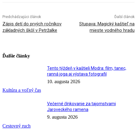
Predchádzajúci článok
Ďalší článok
Zápis detí do prvých ročníkov
Stupava: Magický kaštieľ na
základných škôl v Petržalke
mieste vodného hradu
Ďalšie články
Tento týždeň v kaštieli Modra: film, tanec,
ranná joga aj výstava fotografií
10. augusta 2026
Kultúra a voľný čas
Večerné člnkovanie za tajomstvami
Jaroveckého ramena
9. augusta 2026
Cestovný ruch