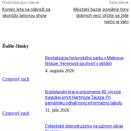
Predchádzajúci článok
Ďalší článok
Koniec leta na nábreží sa
Mestský bazár ponúkne tony
skončilo lanovou show
dobrých vecí. Určite sa zíde
niečo aj vám
Ďalšie články
Revitalizácia historického parku v Malinove
finišuje. Verejnosti sa otvorí v októbri
4. augusta 2026
Cestovný ruch
Bratislavský kraj si pripomenie 40. výročie
tragickej smrti Hartmuta Tautza. Pri
pamätníku odhalí novú informačnú tabuľu
31. júla 2026
Cestovný ruch
Cyklistické dobrodružstvo na južnom okraji