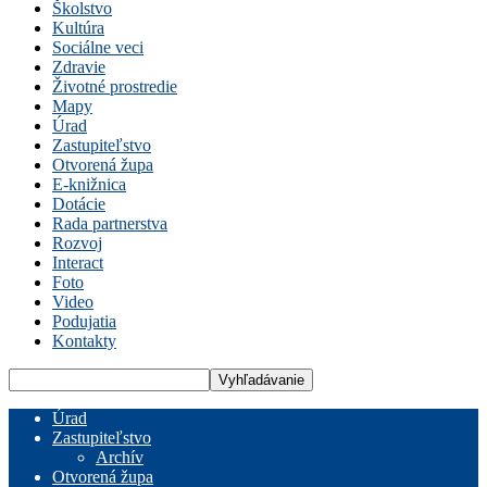
Školstvo
Kultúra
Sociálne veci
Zdravie
Životné prostredie
Mapy
Úrad
Zastupiteľstvo
Otvorená župa
E-knižnica
Dotácie
Rada partnerstva
Rozvoj
Interact
Foto
Video
Podujatia
Kontakty
Úrad
Zastupiteľstvo
Archív
Otvorená župa