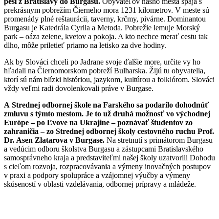
peši z Bratislavy do Burgasu.
Obyvateľov nášho mesta spája s
prekrásnym pobrežím Čierneho mora 1231 kilometrov. V meste sú
promenády plné reštaurácii, taverny, krčmy, pivárne. Dominantou
Burgasu je Katedrála Cyrila a Metoda. Pobrežie lemuje Morský
park – oáza zelene, kvetov a pokoja. A kto nechce merať cestu tak
dlho, môže priletieť priamo na letisko za dve hodiny.
Ak by Slováci chceli po Jadrane svoje ďalšie more, určite vy ho
hľadali na Čiernomorskom pobreží Bulharska. Žijú tu obyvatelia,
ktorí sú nám blízki históriou, jazykom, kultúrou a folklórom. Slováci
vždy veľmi radi dovolenkovali práve v Burgase.
A Strednej odbornej škole na Farského sa podarilo dohodnúť
zmluvu s týmto mestom. Je to už druhá možnosť vo východnej
Európe – po Ľvove na Ukrajine – poznávať študentov zo
zahraničia – zo Strednej odbornej školy cestovného ruchu Prof.
Dr. Asen Zlatarova v Burgase.
Na stretnutí s primátorom Burgasu
a vedúcim odboru školstva Burgasu a zástupcami Bratislavského
samosprávneho kraja a predstaviteľmi našej školy uzatvorili Dohodu
s cieľom rozvoja, rozpracovávania a výmeny inovačných postupov
v praxi a podpory spolupráce a vzájomnej výučby a výmeny
skúseností v oblasti vzdelávania, odbornej prípravy a mládeže.