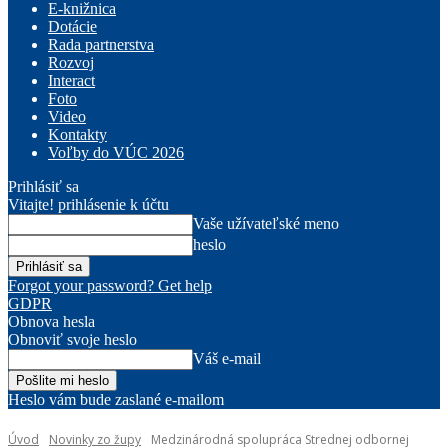
E-knižnica
Dotácie
Rada partnerstva
Rozvoj
Interact
Foto
Video
Kontakty
Voľby do VÚC 2026
Prihlásiť sa
Vitajte! prihlásenie k účtu
Vaše užívateľské meno
heslo
Forgot your password? Get help
GDPR
Obnova hesla
Obnoviť svoje heslo
Váš e-mail
Heslo vám bude zaslané e-mailom
Úvod
Novinky zo župy
Medzinárodná spolupráca Strednej odbornej