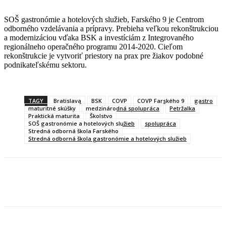
SOŠ gastronómie a hotelových služieb, Farského 9 je Centrom
odborného vzdelávania a prípravy. Prebieha veľkou rekonštrukciou
a modernizáciou vďaka BSK a investíciám z Integrovaného
regionálneho operačného programu 2014-2020. Cieľom
rekonštrukcie je vytvoriť priestory na prax pre žiakov podobné
podnikateľskému sektoru.
TAGY
Bratislava
BSK
COVP
COVP Farského 9
gastro
maturitné skúšky
medzinárodná spolupráca
Petržalka
Praktická maturita
Školstvo
SOŠ gastronómie a hotelových služieb
spolupráca
Stredná odborná škola Farského
Stredná odborná škola gastronómie a hotelových služieb
Facebook
X
Linkedin
Tumblr