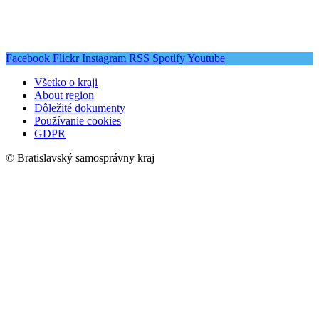
Facebook
Flickr
Instagram
RSS
Spotify
Youtube
Všetko o kraji
About region
Dôležité dokumenty
Používanie cookies
GDPR
© Bratislavský samosprávny kraj