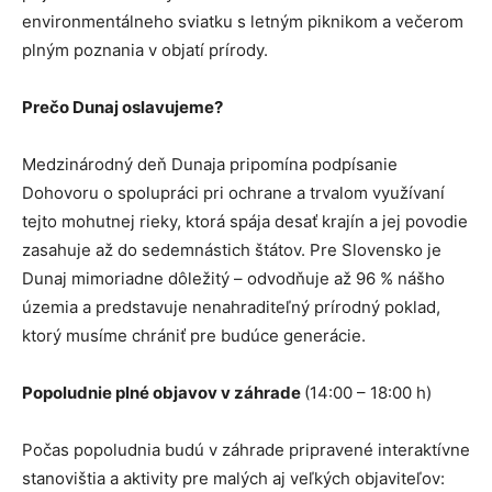
environmentálneho sviatku s letným piknikom a večerom
plným poznania v objatí prírody.
Prečo Dunaj oslavujeme?
Medzinárodný deň Dunaja pripomína podpísanie
Dohovoru o spolupráci pri ochrane a trvalom využívaní
tejto mohutnej rieky, ktorá spája desať krajín a jej povodie
zasahuje až do sedemnástich štátov. Pre Slovensko je
Dunaj mimoriadne dôležitý – odvodňuje až 96 % nášho
územia a predstavuje nenahraditeľný prírodný poklad,
ktorý musíme chrániť pre budúce generácie.
Popoludnie plné objavov v záhrade
(14:00 – 18:00 h)
Počas popoludnia budú v záhrade pripravené interaktívne
stanovištia a aktivity pre malých aj veľkých objaviteľov: