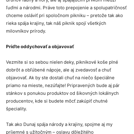
ľuďmi a národmi. Práve toto prepojenie a spolupatričnosť
chceme osláviť pri spoločnom pikniku – pretože tak ako
rieka spája krajiny, tak náš piknik spojí všetkých
milovníkov prírody.
Príďte oddychovať a objavovať
Vezmite si so sebou nielen deky, piknikové koše plné
dobrôt a obľúbené nápoje, ale aj zvedavosť a chuť
objavovať. Ak by ste dostali chuť na niečo špeciálne
priamo na mieste, nezúfajte! Pripravených bude aj pár
stánkov s ponukou produktov od šikovných lokálnych
producentov, kde si budete môcť zakúpiť chutné
špeciality.
Tak ako Dunaj spája národy a krajiny, spojme aj my
príjemné s užitočným – oslavu dôležitého