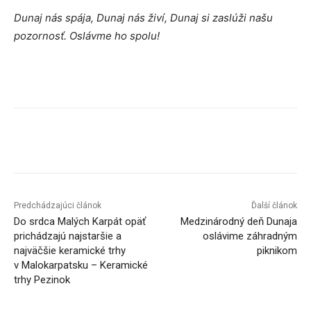
Dunaj nás spája, Dunaj nás živí, Dunaj si zaslúži našu
pozornosť. Oslávme ho spolu!
Facebook
X
Linkedin
Tumblr
Predchádzajúci článok
Ďalší článok
Do srdca Malých Karpát opäť
Medzinárodný deň Dunaja
prichádzajú najstaršie a
oslávime záhradným
najväčšie keramické trhy
piknikom
v Malokarpatsku – Keramické
trhy Pezinok