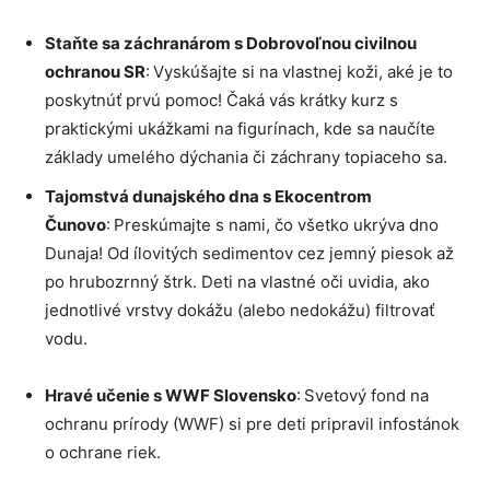
Staňte sa záchranárom s Dobrovoľnou civilnou
ochranou SR
: Vyskúšajte si na vlastnej koži, aké je to
poskytnúť prvú pomoc! Čaká vás krátky kurz s
praktickými ukážkami na figurínach, kde sa naučíte
základy umelého dýchania či záchrany topiaceho sa.
Tajomstvá dunajského dna s Ekocentrom
Čunovo
: Preskúmajte s nami, čo všetko ukrýva dno
Dunaja! Od ílovitých sedimentov cez jemný piesok až
po hrubozrnný štrk. Deti na vlastné oči uvidia, ako
jednotlivé vrstvy dokážu (alebo nedokážu) filtrovať
vodu.
Hravé učenie s WWF Slovensko
: Svetový fond na
ochranu prírody (WWF) si pre deti pripravil infostánok
o ochrane riek.