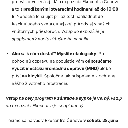
pre vás otvorená aj stála expozícia Ekocentra Čunovo,
a to s
predĺženými otváracími hodinami až do 19:00
h
. Nenechajte si ujsť príležitosť nahliadnuť do
fascinujúceho sveta dunajskej prírody aj v našich
vnútorných priestoroch.
Vstup do expozície je
spoplatnený podľa aktuálneho cenníka.
Ako sa k nám dostať? Myslite ekologicky!
Pre
pohodlnú dopravu na podujatie vám
odporúčame
využiť mestskú hromadnú dopravu (MHD)
alebo
prísť
na bicykli
. Spoločne tak prispejeme k ochrane
nášho životného prostredia.
Vstup na celý program v záhrade a sýpke je voľný.
Vstup
do e
xpozícia Ekocentra je spoplatnený.
Tešíme sa na vás v Ekocentre Čunovo
v sobotu 28. júna
!