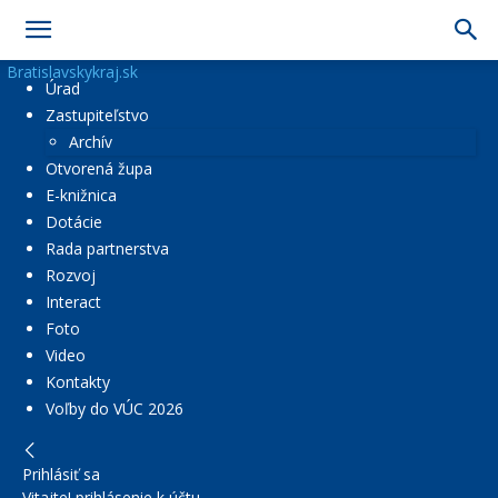
Bratislavskykraj.sk
Úrad
Zastupiteľstvo
Archív
Otvorená župa
E-knižnica
Dotácie
Rada partnerstva
Rozvoj
Interact
Foto
Video
Kontakty
Voľby do VÚC 2026
Prihlásiť sa
Vitajte! prihlásenie k účtu