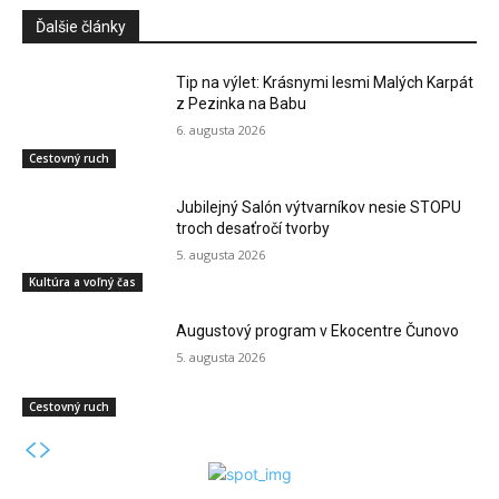
Ďalšie články
Tip na výlet: Krásnymi lesmi Malých Karpát
z Pezinka na Babu
6. augusta 2026
Cestovný ruch
Jubilejný Salón výtvarníkov nesie STOPU
troch desaťročí tvorby
5. augusta 2026
Kultúra a voľný čas
Augustový program v Ekocentre Čunovo
5. augusta 2026
Cestovný ruch