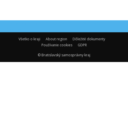
Facebook
Flickr
Instagram
RSS
Spotify
Youtube
Všetko o kraji
About region
Dôležité dokumenty
Používanie cookies
GDPR
© Bratislavský samosprávny kraj