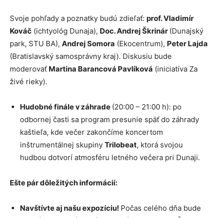
Svoje pohľady a poznatky budú zdieľať:
prof. Vladimír
Kováč
(ichtyológ Dunaja),
Doc. Andrej Škrinár
(Dunajský
park, STU BA),
Andrej Somora
(Ekocentrum),
Peter Lajda
(Bratislavský samosprávny kraj). Diskusiu bude
moderovať
Martina Barancová Pavlíková
(iniciatíva Za
živé rieky).
Hudobné finále v záhrade
(20:00 – 21:00 h): po
odbornej časti sa program presunie späť do záhrady
kaštieľa, kde večer zakončíme koncertom
inštrumentálnej skupiny
Trilobeat
, ktorá svojou
hudbou dotvorí atmosféru letného večera pri Dunaji.
Ešte pár dôležitých informácií:
Navštívte aj našu expozíciu!
Počas celého dňa bude