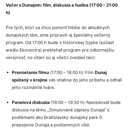
Večer s Dunajom: film, diskusia a hudba (17:00 – 21:00
h)
Pre tých, ktorí sa chcú ponoriť hlbšie do aktuálnych
dunajských tém, sme pripravili aj špeciálny večerný
program. Od 17:00 h bude v historickej Sýpke (súčasť
areálu Ekocentra) prebiehať program pre odbornejšiu
verejnosť, no vítaní sú aj všetci zvedaví laici:
Premietanie filmu
(17:00 – 18:00 h): Film
Dunaj
spútaný v krajine
vás vtiahne do jeho príbehu a odhalí
jeho rozmanité tváre.
Panelová diskusia
(18:00 – 19:30 h): Nasledovať bude
diskusia na tému „Simulované záplavy Dunaja“ s
podtémami ako Bratislavský dunajský park či
prepojenie Dunaja a podzemných vôd.