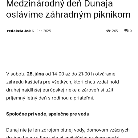
Medzinárodný deň Dunaja
oslávime záhradným piknikom
redakcia-bsk
6. júna 2025
265
0
Facebook
X
Linkedin
Tumblr
V sobotu
28. júna
od 14:00 až do 21:00 h otvárame
záhradu kaštieľa pre všetkých, ktorí chcú vzdať hold
druhej najdlhšej európskej rieke a zároveň si užiť
príjemný letný deň s rodinou a priateľmi.
Spoločne pri vode, spoločne pre vodu
Dunaj nie je len zdrojom pitnej vody, domovom vzácnych
druhov fauny a flóry, ale aj spájajúcim prvkom medzi