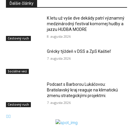
Ďalšie články
K letu už vyše dve dekády patrí významný
medzinárodný festival komornej hudby a
jazzu HUDBA MODRE
8. augusta 2026
Cestovný ruch
Grécky týždeň v DSS a ZpS Kaštieľ
7. augusta 2026
Sociálne veci
Podcast s Barborou Lukáčovou:
Bratislavský kraj reaguje na klimatickú
zmenu strategickými projektmi.
7. augusta 2026
Cestovný ruch