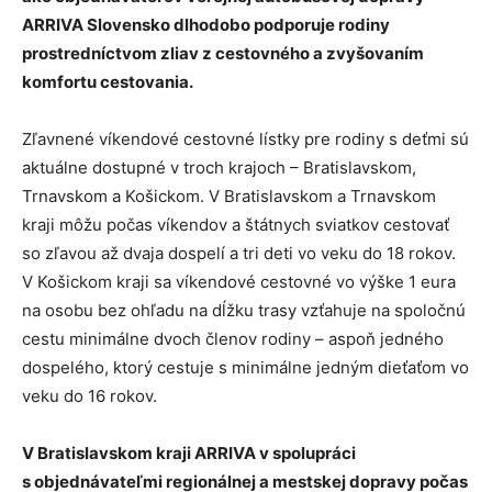
ARRIVA Slovensko dlhodobo podporuje rodiny
prostredníctvom zliav z cestovného a zvyšovaním
komfortu cestovania.
Zľavnené víkendové cestovné lístky pre rodiny s deťmi sú
aktuálne dostupné v troch krajoch – Bratislavskom,
Trnavskom a Košickom. V Bratislavskom a Trnavskom
kraji môžu počas víkendov a štátnych sviatkov cestovať
so zľavou až dvaja dospelí a tri deti vo veku do 18 rokov.
V Košickom kraji sa víkendové cestovné vo výške 1 eura
na osobu bez ohľadu na dĺžku trasy vzťahuje na spoločnú
cestu minimálne dvoch členov rodiny – aspoň jedného
dospelého, ktorý cestuje s minimálne jedným dieťaťom vo
veku do 16 rokov.
V Bratislavskom kraji ARRIVA v spolupráci
s objednávateľmi regionálnej a mestskej dopravy počas