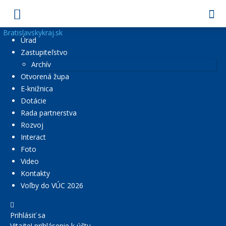
Bratislavskykraj.sk
Úrad
Zastupiteľstvo
Archív
Otvorená župa
E-knižnica
Dotácie
Rada partnerstva
Rozvoj
Interact
Foto
Video
Kontakty
Voľby do VÚC 2026
Prihlásiť sa
Vitajte! prihlásenie k účtu