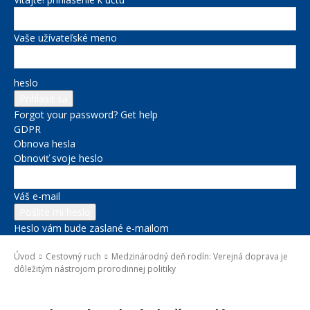
Vaše užívateľské meno
heslo
Forgot your password? Get help
GDPR
Obnova hesla
Obnoviť svoje heslo
Váš e-mail
Heslo vám bude zaslané e-mailom
Úvod
Cestovný ruch
Medzinárodný deň rodín: Verejná doprava je
dôležitým nástrojom prorodinnej politiky
Cestovný ruch
Doprava
Sociálne veci