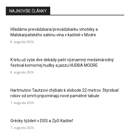
NAJNOVŠIE ČLÁNKY
Hľadáme prevádzkara/prevádzkarku vínotéky a
Malokarpatského salónu vína v kaštieli v Modre
8. augusta 2026
K letu už vyše dve dekády patrí významný medzinárodný
festival komornej hudby a jazzu HUDBA MODRE
8. augusta 2026
Hartmutovi Tautzovi chýbalo k slobode 22 metrov. Štyridsať
rokov od smrti pripomínajú nové pamätné tabule
7. augusta 2026
Grécky týždeň v DSS a ZpS Kaštieľ
7. augusta 2026