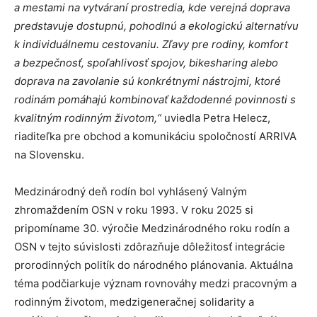
a mestami na vytváraní prostredia, kde verejná doprava
predstavuje dostupnú, pohodlnú a ekologickú alternatívu
k individuálnemu cestovaniu. Zľavy pre rodiny, komfort
a bezpečnosť, spoľahlivosť spojov, bikesharing alebo
doprava na zavolanie sú konkrétnymi nástrojmi, ktoré
rodinám pomáhajú kombinovať každodenné povinnosti s
kvalitným rodinným životom,“
uviedla Petra Helecz,
riaditeľka pre obchod a komunikáciu spoločností ARRIVA
na Slovensku.
Medzinárodný deň rodín bol vyhlásený Valným
zhromaždením OSN v roku 1993. V roku 2025 si
pripomíname 30. výročie Medzinárodného roku rodín a
OSN v tejto súvislosti zdôrazňuje dôležitosť integrácie
prorodinných politík do národného plánovania. Aktuálna
téma podčiarkuje význam rovnováhy medzi pracovným a
rodinným životom, medzigeneračnej solidarity a