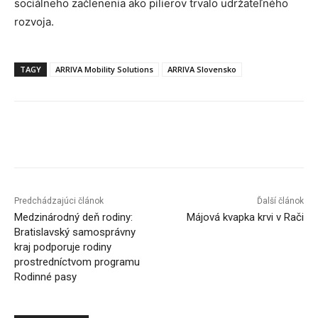
sociálneho začlenenia ako pilierov trvalo udržateľného
rozvoja.
TAGY
ARRIVA Mobility Solutions
ARRIVA Slovensko
Facebook
X
Linkedin
Tumblr
Predchádzajúci článok
Ďalší článok
Medzinárodný deň rodiny:
Májová kvapka krvi v Rači
Bratislavský samosprávny
kraj podporuje rodiny
prostredníctvom programu
Rodinné pasy