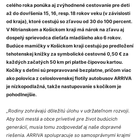
celého roka ponúka aj zvýhodnené cestovanie pre deti
až do dovŕšenia 15, 16, resp. 18 rokov veku (v závislosti
od kraja), ktoré cestujú so zľavou od 30 do 100 percent.
V Nitrianskom a Košickom kraji má nárok na zľavu aj
dospelý sprievodca dieťaťa mladšieho ako 6 rokov.
Budúce mamičky v Košickom kraji cestujú po predložení
tehotenskej knižky za symbolické cestovné 0,50 € za
každých začatých 50 km pri platbe čipovou kartou.
Kočíky s deťmi sú prepravované bezplatne, pričom viac
ako polovica z celoslovenskej flotily autobusov ARRIVA
je nízkopodlažná, takže nastupovanie s kočíkom je
pohodlnejšie.
„Rodiny zohrávajú dôležitú úlohu v udržateľnom rozvoji.
Aby boli mestá a obce prívetivé pre život budúcich
generácií, musia tomu zodpovedať aj naše dopravné
riešenia. ARRIVA spolupracuje so samosprávnymi krajmi