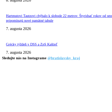
8. augusta 2026
Hartmutovi Tautzovi chýbalo k slobode 22 metrov. Štyridsať rokov od smr
pripomínajú nové pamätné tabule
7. augusta 2026
Grécky týždeň v DSS a ZpS Kaštieľ
7. augusta 2026
Sledujte nás na Instagrame
@bratislavsky_kraj