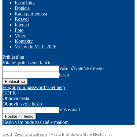
E-knižnica
Dotácie
Rada partnerstva
Rozvoj
Interact
Foto
Video
Kontakty
Voľby do VÚC 2026
Prihlásiť sa
Vitajte! prihlásenie k účtu
Vaše užívateľské meno
heslo
Forgot your password? Get help
GDPR
Obnova hesla
Obnoviť svoje heslo
Váš e-mail
Heslo vám bude zaslané e-mailom
Úvod
Životné prostredie
Mesto Bratislava a Staré Mesto chcú