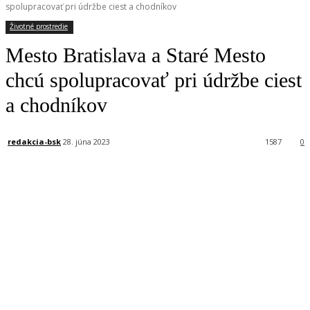
spolupracovať pri údržbe ciest a chodníkov
Životné prostredie
Mesto Bratislava a Staré Mesto
chcú spolupracovať pri údržbe ciest
a chodníkov
redakcia-bsk
28. júna 2023
1587
0
Facebook
X
Linkedin
Tumblr