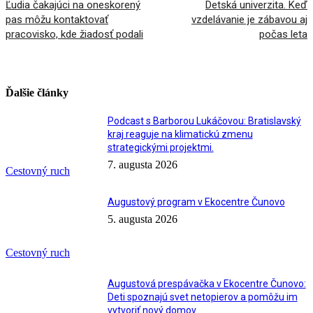
Ľudia čakajúci na oneskorený
Detská univerzita. Keď
pas môžu kontaktovať
vzdelávanie je zábavou aj
pracovisko, kde žiadosť podali
počas leta
Ďalšie články
Podcast s Barborou Lukáčovou: Bratislavský
kraj reaguje na klimatickú zmenu
strategickými projektmi.
7. augusta 2026
Cestovný ruch
Augustový program v Ekocentre Čunovo
5. augusta 2026
Cestovný ruch
Augustová prespávačka v Ekocentre Čunovo:
Deti spoznajú svet netopierov a pomôžu im
vytvoriť nový domov