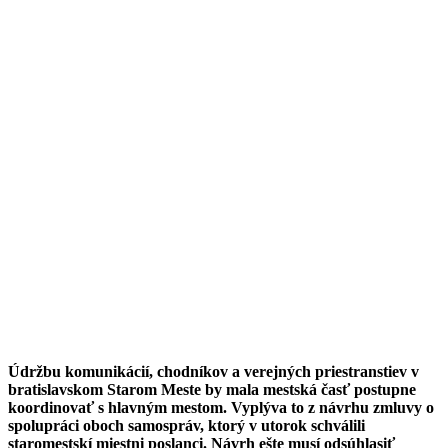
Údržbu komunikácií, chodníkov a verejných priestranstiev v
bratislavskom Starom Meste by mala mestská časť postupne
koordinovať s hlavným mestom. Vyplýva to z návrhu zmluvy o
spolupráci oboch samospráv, ktorý v utorok schválili
staromestskí miestni poslanci. Návrh ešte musí odsúhlasiť