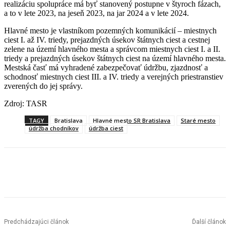
realizáciu spolupráce má byť stanovený postupne v štyroch fázach,
a to v lete 2023, na jeseň 2023, na jar 2024 a v lete 2024.
Hlavné mesto je vlastníkom pozemných komunikácií – miestnych
ciest I. až IV. triedy, prejazdných úsekov štátnych ciest a cestnej
zelene na území hlavného mesta a správcom miestnych ciest I. a II.
triedy a prejazdných úsekov štátnych ciest na území hlavného mesta.
Mestská časť má vyhradené zabezpečovať údržbu, zjazdnosť a
schodnosť miestnych ciest III. a IV. triedy a verejných priestranstiev
zverených do jej správy.
Zdroj: TASR
TAGY
Bratislava
Hlavné mesto SR Bratislava
Staré mesto
údržba chodníkov
údržba ciest
Facebook
X
Linkedin
Tumblr
Predchádzajúci článok
Ďalší článok