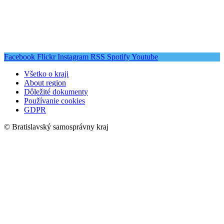
Facebook
Flickr
Instagram
RSS
Spotify
Youtube
Všetko o kraji
About region
Dôležité dokumenty
Používanie cookies
GDPR
© Bratislavský samosprávny kraj