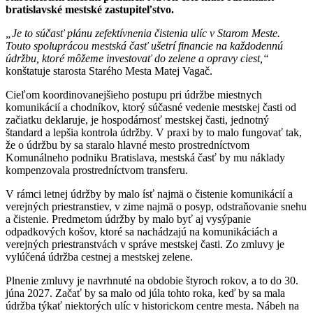
bratislavské mestské zastupiteľstvo.
„Je to súčasť plánu zefektívnenia čistenia ulíc v Starom Meste.
Touto spoluprácou mestská časť ušetrí financie na každodennú
údržbu, ktoré môžeme investovať do zelene a opravy ciest,“
konštatuje starosta Starého Mesta Matej Vagač.
Cieľom koordinovanejšieho postupu pri údržbe miestnych
komunikácií a chodníkov, ktorý súčasné vedenie mestskej časti od
začiatku deklaruje, je hospodárnosť mestskej časti, jednotný
štandard a lepšia kontrola údržby. V praxi by to malo fungovať tak,
že o údržbu by sa staralo hlavné mesto prostredníctvom
Komunálneho podniku Bratislava, mestská časť by mu náklady
kompenzovala prostredníctvom transferu.
V rámci letnej údržby by malo ísť najmä o čistenie komunikácií a
verejných priestranstiev, v zime najmä o posyp, odstraňovanie snehu
a čistenie. Predmetom údržby by malo byť aj vysýpanie
odpadkových košov, ktoré sa nachádzajú na komunikáciách a
verejných priestranstvách v správe mestskej časti. Zo zmluvy je
vylúčená údržba cestnej a mestskej zelene.
Plnenie zmluvy je navrhnuté na obdobie štyroch rokov, a to do 30.
júna 2027. Začať by sa malo od júla tohto roka, keď by sa mala
údržba týkať niektorých ulíc v historickom centre mesta. Nábeh na