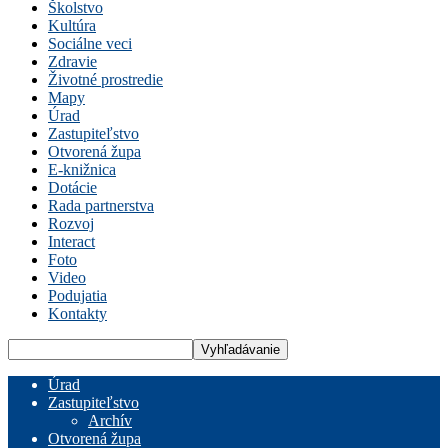
Školstvo
Kultúra
Sociálne veci
Zdravie
Životné prostredie
Mapy
Úrad
Zastupiteľstvo
Otvorená župa
E-knižnica
Dotácie
Rada partnerstva
Rozvoj
Interact
Foto
Video
Podujatia
Kontakty
Úrad
Zastupiteľstvo
Archív
Otvorená župa