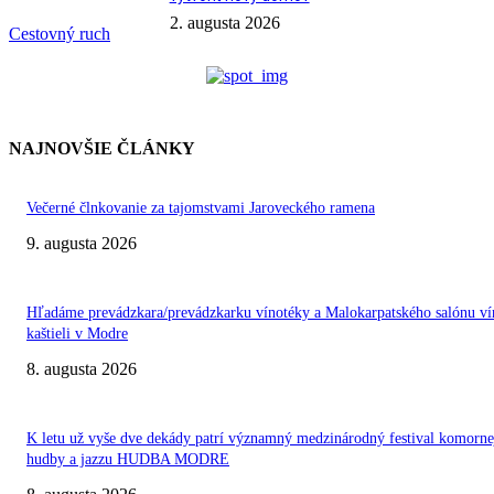
2. augusta 2026
Cestovný ruch
NAJNOVŠIE ČLÁNKY
Večerné člnkovanie za tajomstvami Jaroveckého ramena
9. augusta 2026
Hľadáme prevádzkara/prevádzkarku vínotéky a Malokarpatského salónu ví
kaštieli v Modre
8. augusta 2026
K letu už vyše dve dekády patrí významný medzinárodný festival komorne
hudby a jazzu HUDBA MODRE