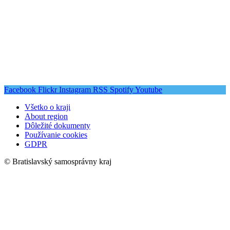
Facebook
Flickr
Instagram
RSS
Spotify
Youtube
Všetko o kraji
About region
Dôležité dokumenty
Používanie cookies
GDPR
© Bratislavský samosprávny kraj