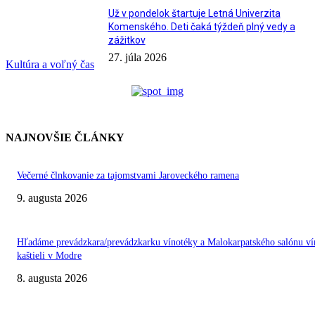
Už v pondelok štartuje Letná Univerzita
Komenského. Deti čaká týždeň plný vedy a
zážitkov
27. júla 2026
Kultúra a voľný čas
NAJNOVŠIE ČLÁNKY
Večerné člnkovanie za tajomstvami Jaroveckého ramena
9. augusta 2026
Hľadáme prevádzkara/prevádzkarku vínotéky a Malokarpatského salónu ví
kaštieli v Modre
8. augusta 2026