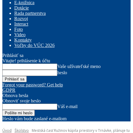
E-knižnica
Dotácie
Rada partnerstva
Rozvoj
Interact
Foto
Video
Kontakty
Voľby do VÚC 2026
Prihlásiť sa
Vitajte! prihlásenie k účtu
Vaše užívateľské meno
heslo
Forgot your password? Get help
GDPR
Obnova hesla
Obnoviť svoje heslo
Váš e-mail
Heslo vám bude zaslané e-mailom
Úvod
Školstvo
Mestská časť Ružinov kúpila priestory v Trnávke, plánuje tu