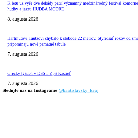
K letu už vyše dve dekády patrí významný medzinárodný festival komorne
hudby a jazzu HUDBA MODRE
8. augusta 2026
Hartmutovi Tautzovi chýbalo k slobode 22 metrov. Štyridsať rokov od smr
pripomínajú nové pamätné tabule
7. augusta 2026
Grécky týždeň v DSS a ZpS Kaštieľ
7. augusta 2026
Sledujte nás na Instagrame
@bratislavsky_kraj