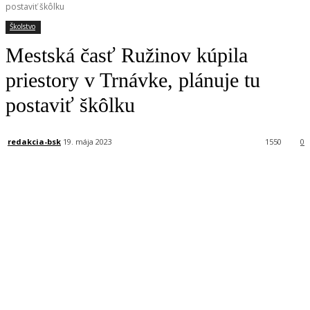
postaviť škôlku
Školstvo
Mestská časť Ružinov kúpila
priestory v Trnávke, plánuje tu
postaviť škôlku
redakcia-bsk
19. mája 2023
1550
0
Facebook
X
Linkedin
Tumblr