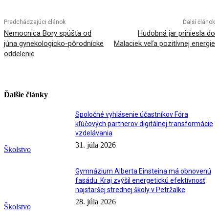
Predchádzajúci článok
Ďalší článok
Nemocnica Bory spúšťa od
Hudobná jar priniesla do
júna gynekologicko-pôrodnícke
Malaciek veľa pozitívnej energie
oddelenie
Ďalšie články
Spoločné vyhlásenie účastníkov Fóra
kľúčových partnerov digitálnej transformácie
vzdelávania
31. júla 2026
Školstvo
Gymnázium Alberta Einsteina má obnovenú
fasádu. Kraj zvýšil energetickú efektívnosť
najstaršej strednej školy v Petržalke
28. júla 2026
Školstvo