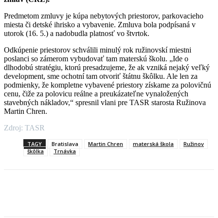
Predmetom zmluvy je kúpa nebytových priestorov, parkovacieho
miesta či detské ihrisko a vybavenie. Zmluva bola podpísaná v
utorok (16. 5.) a nadobudla platnosť vo štvrtok.
Odkúpenie priestorov schválili minulý rok ružinovskí miestni
poslanci so zámerom vybudovať tam materskú školu. „Ide o
dlhodobú stratégiu, ktorú presadzujeme, že ak vzniká nejaký veľký
development, sme ochotní tam otvoriť štátnu škôlku. Ale len za
podmienky, že kompletne vybavené priestory získame za polovičnú
cenu, čiže za polovicu reálne a preukázateľne vynaložených
stavebných nákladov,“ spresnil vlani pre TASR starosta Ružinova
Martin Chren.
Zdroj: TASR
TAGY
Bratislava
Martin Chren
materská škola
Ružinov
škôlka
Trnávka
Facebook
X
Linkedin
Tumblr