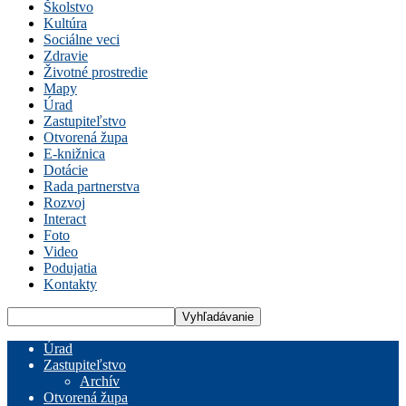
Školstvo
Kultúra
Sociálne veci
Zdravie
Životné prostredie
Mapy
Úrad
Zastupiteľstvo
Otvorená župa
E-knižnica
Dotácie
Rada partnerstva
Rozvoj
Interact
Foto
Video
Podujatia
Kontakty
Úrad
Zastupiteľstvo
Archív
Otvorená župa