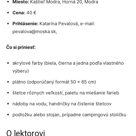
Miesto:
Kaštieľ Modra, Horná 20, Modra
Cena:
40 €
Prihlásenie:
Katarína Pevalová, e-mail:
pevalova@moska.sk,
Čo si priniesť:
akrylové farby (biela, čierna a jedna podľa vlastného
výberu)
plátno (odporúčaný formát 50 × 65 cm)
štetce rôznych veľkostí, paletu na miešanie farieb
nádoby na vodu, handričky na čistenie štetcov
podložku alebo stojan, prípadne campingovú stoličku
O lektorovi