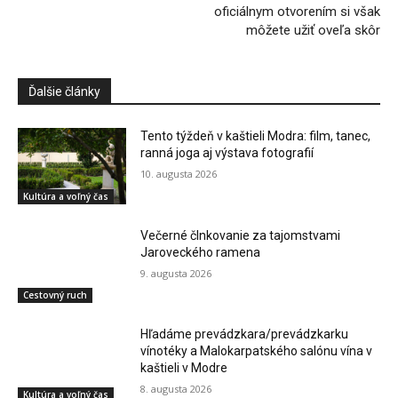
oficiálnym otvorením si však
môžete užiť oveľa skôr
Ďalšie články
Tento týždeň v kaštieli Modra: film, tanec,
ranná joga aj výstava fotografií
10. augusta 2026
Kultúra a voľný čas
Večerné člnkovanie za tajomstvami
Jaroveckého ramena
9. augusta 2026
Cestovný ruch
Hľadáme prevádzkara/prevádzkarku
vínotéky a Malokarpatského salónu vína v
kaštieli v Modre
8. augusta 2026
Kultúra a voľný čas