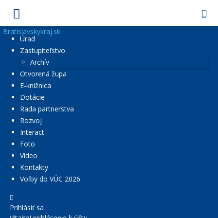
Bratislavskykraj.sk
Úrad
Zastupiteľstvo
Archív
Otvorená župa
E-knižnica
Dotácie
Rada partnerstva
Rozvoj
Interact
Foto
Video
Kontakty
Voľby do VÚC 2026
Prihlásiť sa
Vitajte! prihlásenie k účtu