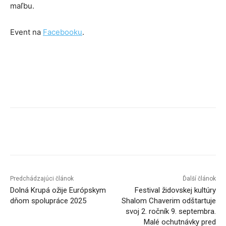
maľbu.
Event na
Facebooku
.
Facebook
X
Linkedin
Tumblr
Predchádzajúci článok
Ďalší článok
Dolná Krupá ožije Európskym
Festival židovskej kultúry
dňom spolupráce 2025
Shalom Chaverim odštartuje
svoj 2. ročník 9. septembra.
Malé ochutnávky pred