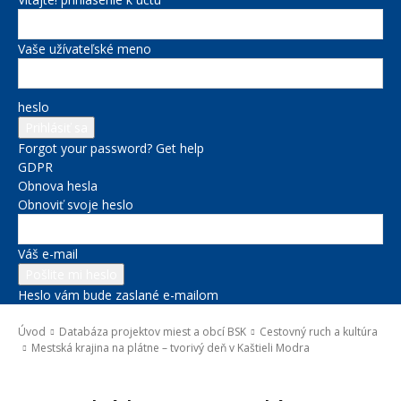
Vaše užívateľské meno
heslo
Forgot your password? Get help
GDPR
Obnova hesla
Obnoviť svoje heslo
Váš e-mail
Heslo vám bude zaslané e-mailom
Úvod
Databáza projektov miest a obcí BSK
Cestovný ruch a kultúra
Mestská krajina na plátne – tvorivý deň v Kaštieli Modra
Cestovný ruch a kultúra
Kultúra a voľný čas