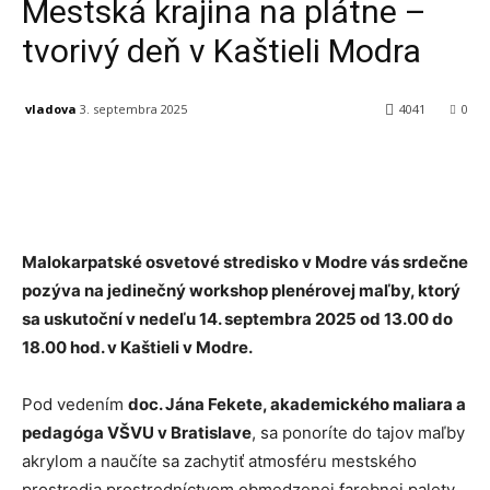
Mestská krajina na plátne –
tvorivý deň v Kaštieli Modra
vladova
3. septembra 2025
4041
0
Facebook
X
Linkedin
Tumblr
Malokarpatské osvetové stredisko v Modre vás srdečne
pozýva na jedinečný workshop plenérovej maľby, ktorý
sa uskutoční v nedeľu 14. septembra 2025 od 13.00 do
18.00 hod. v Kaštieli v Modre.
Pod vedením
doc. Jána Fekete, akademického maliara a
pedagóga VŠVU v Bratislave
, sa ponoríte do tajov maľby
akrylom a naučíte sa zachytiť atmosféru mestského
prostredia prostredníctvom obmedzenej farebnej palety.