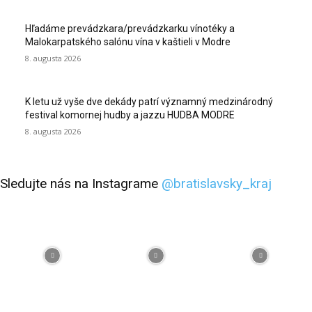
Hľadáme prevádzkara/prevádzkarku vínotéky a
Malokarpatského salónu vína v kaštieli v Modre
8. augusta 2026
K letu už vyše dve dekády patrí významný medzinárodný
festival komornej hudby a jazzu HUDBA MODRE
8. augusta 2026
Sledujte nás na Instagrame
@bratislavsky_kraj