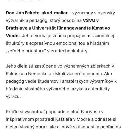
Doc. Ján Fekete, akad. maliar
– významný slovenský
výtvarník a pedagóg, ktorý pôsobí na
VŠVU v
Bratislave
a
Universität für angewandte Kunst vo
Viedni
. Jeho tvorba je známa prepájaním racionálnej
štruktúry s expresívnou emocionalitou a hľadaním
„voľného priestoru“ v ére technokultúry.
Jeho diela sú zastúpené vo významných zbierkach v
Rakúsku a Nemecku a získali viaceré ocenenia. Ako
pedagóg vedie študentov i amatérskych výtvarníkov k
hľadaniu vlastného výtvarného jazyka a autenticity
výrazu.
Príďte si vychutnať popoludnie plné tvorivosti v
inšpiratívnom prostredí Kaštieľa v Modre a odneste si
nielen vlastný obraz, ale aj nové skúsenosti a pohľad na