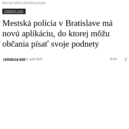
ktorej môžu občania písať...
Cestovný ruch
Mestská polícia v Bratislave má
novú aplikáciu, do ktorej môžu
občania písať svoje podnety
redakcia-bsk
8. júla 2021
8141
0
Facebook
X
Linkedin
Tumblr