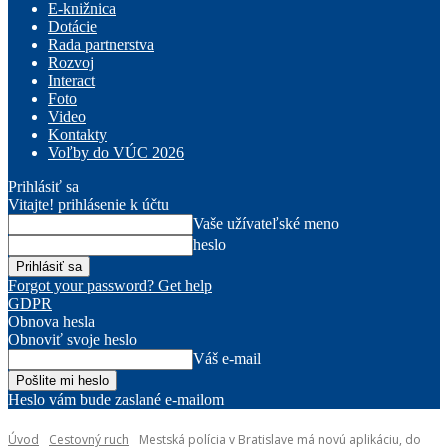
E-knižnica
Dotácie
Rada partnerstva
Rozvoj
Interact
Foto
Video
Kontakty
Voľby do VÚC 2026
Prihlásiť sa
Vitajte! prihlásenie k účtu
Vaše užívateľské meno
heslo
Forgot your password? Get help
GDPR
Obnova hesla
Obnoviť svoje heslo
Váš e-mail
Heslo vám bude zaslané e-mailom
Úvod
Cestovný ruch
Mestská polícia v Bratislave má novú aplikáciu, do