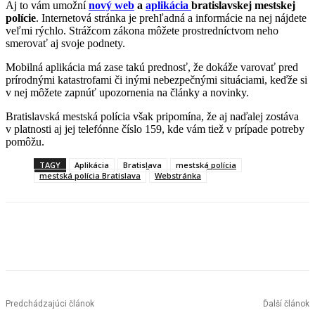
Aj to vám umožní
nový web
a
aplikácia
bratislavskej mestskej
polície
. Internetová stránka je prehľadná a informácie na nej nájdete
veľmi rýchlo. Strážcom zákona môžete prostredníctvom neho
smerovať aj svoje podnety.
Mobilná aplikácia má zase takú prednosť, že dokáže varovať pred
prírodnými katastrofami či inými nebezpečnými situáciami, keďže si
v nej môžete zapnúť upozornenia na články a novinky.
Bratislavská mestská polícia však pripomína, že aj naďalej zostáva
v platnosti aj jej telefónne číslo 159, kde vám tiež v prípade potreby
pomôžu.
TAGY
Aplikácia
Bratislava
mestská polícia
mestská polícia Bratislava
Webstránka
Facebook
X
Linkedin
Tumblr
Predchádzajúci článok
Ďalší článok