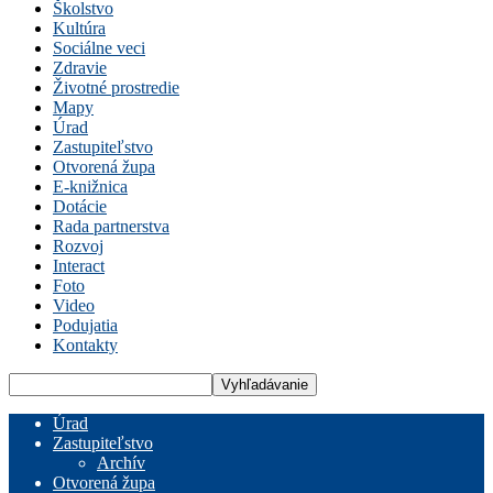
Školstvo
Kultúra
Sociálne veci
Zdravie
Životné prostredie
Mapy
Úrad
Zastupiteľstvo
Otvorená župa
E-knižnica
Dotácie
Rada partnerstva
Rozvoj
Interact
Foto
Video
Podujatia
Kontakty
Úrad
Zastupiteľstvo
Archív
Otvorená župa