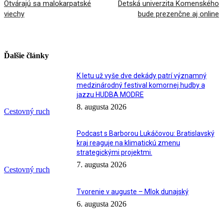
Otvárajú sa malokarpatské
Detská univerzita Komenského
viechy
bude prezenčne aj online
Ďalšie články
K letu už vyše dve dekády patrí významný
medzinárodný festival komornej hudby a
jazzu HUDBA MODRE
8. augusta 2026
Cestovný ruch
Podcast s Barborou Lukáčovou: Bratislavský
kraj reaguje na klimatickú zmenu
strategickými projektmi.
7. augusta 2026
Cestovný ruch
Tvorenie v auguste – Mlok dunajský
6. augusta 2026