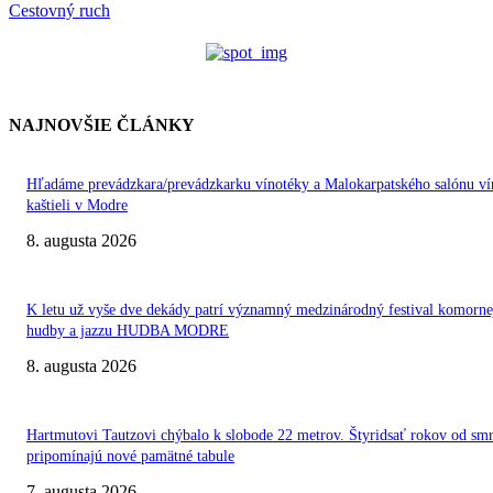
Cestovný ruch
NAJNOVŠIE ČLÁNKY
Hľadáme prevádzkara/prevádzkarku vínotéky a Malokarpatského salónu ví
kaštieli v Modre
8. augusta 2026
K letu už vyše dve dekády patrí významný medzinárodný festival komorne
hudby a jazzu HUDBA MODRE
8. augusta 2026
Hartmutovi Tautzovi chýbalo k slobode 22 metrov. Štyridsať rokov od smr
pripomínajú nové pamätné tabule
7. augusta 2026